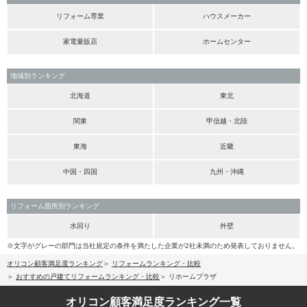
リフォーム専業
ハウスメーカー
家電量販店
ホームセンター
地域別ランキング
北海道
東北
関東
甲信越・北陸
東海
近畿
中国・四国
九州・沖縄
リフォーム箇所別ランキング
水回り
外壁
※文字がグレーの部門は当社規定の条件を満たした企業が2社未満のため発表しておりません。
オリコン顧客満足度ランキング
リフォームランキング・比較
おすすめの戸建てリフォームランキング・比較
リホームプラザ
オリコン顧客満足度
ランキング一覧