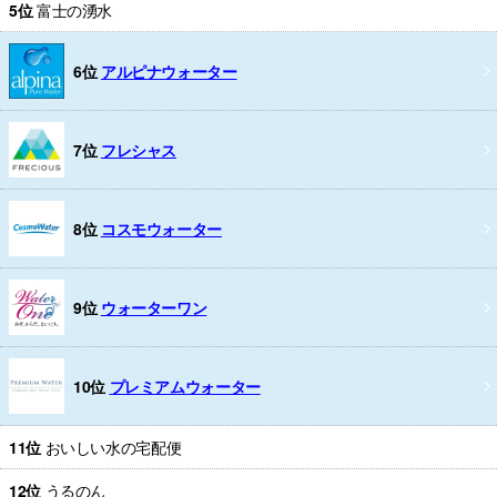
5位
富士の湧水
6位
アルピナウォーター
7位
フレシャス
8位
コスモウォーター
9位
ウォーターワン
10位
プレミアムウォーター
11位
おいしい水の宅配便
12位
うるのん