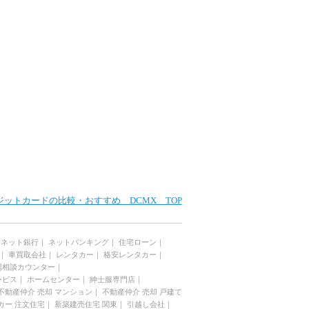
ジットカードの比較・おすすめ DCMX TOP
｜
ネット銀行
｜
ネットバンキング
｜
住宅ローン
｜
｜
車買取会社
｜
レンタカー
｜
格安レンタカー
｜
場相談カウンター
｜
ービス
｜
ホームセンター
｜
紳士服専門店
｜
不動産仲介 売却 マンション
｜
不動産仲介 売却 戸建て
カー 注文住宅
｜
新築建売住宅 関東
｜
引越し会社
｜