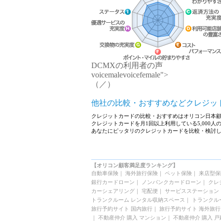
DCMXの利用者の声
voicemale
voicefemale
">
（
／
）
他社の比較・おすすめなどクレジッ
クレジットカードの比較・おすすめはオリコン日本
クレジットカードを月1回以上利用している5,000
あなたにピッタリのクレジットカードを比較・検討
【オリコン顧客満足度ランキング】
自動車保険
｜
海外旅行保険
｜
ペット保険
｜
来店型保
銀行カードローン
｜
ノンバンクカードローン
｜
クレ
カーシェアリング
｜
宅配便
｜
サービスステーション
トランクルーム レンタル収納スペース
｜
トランクル
旅行予約サイト 国内旅行
｜
旅行予約サイト 海外旅行
｜
不動産仲介 購入 マンション
｜
不動産仲介 購入 戸