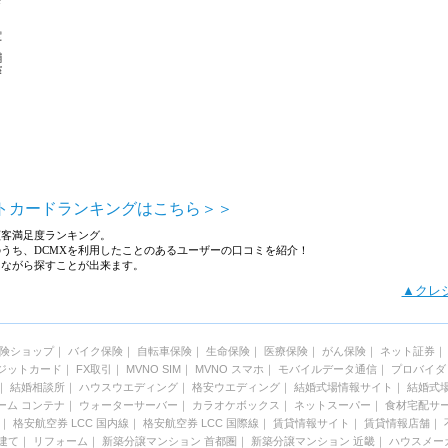
トカードランキングはこちら＞＞
顧客満足度ランキング。
人のうち、DCMXを利用したことのあるユーザーの口コミを紹介！
しながら探すことが出来ます。
▲クレ
険ショップ
｜
バイク保険
｜
自転車保険
｜
生命保険
｜
医療保険
｜
がん保険
｜
ネット証券
ジットカード
｜
FX取引
｜
MVNO SIM
｜
MVNO スマホ
｜
モバイルデータ通信
｜
プロバイダ
｜
結婚相談所
｜
ハウスウエディング
｜
格安ウエディング
｜
結婚式場情報サイト
｜
結婚式
ーム コンテナ
｜
ウォーターサーバー
｜
カラオケボックス
｜
ネットスーパー
｜
食材宅配サ
｜
格安航空券 LCC 国内線
｜
格安航空券 LCC 国際線
｜
賃貸情報サイト
｜
賃貸情報店舗
｜
建て
｜
リフォーム
｜
新築分譲マンション 首都圏
｜
新築分譲マンション 近畿
｜
ハウスメー