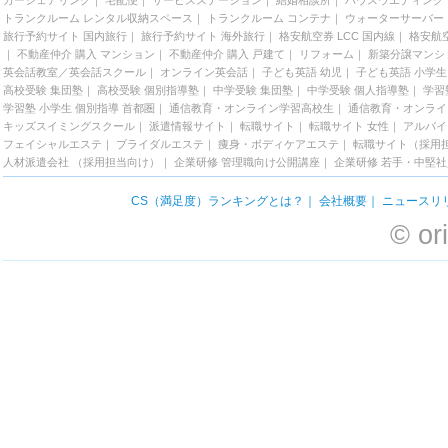
カーシェアリング
｜
宅配便
｜
サービスステーション
｜
結婚相談所
｜
ハウスウエディング
トランクルーム レンタル収納スペース
｜
トランクルーム コンテナ
｜
ウォーターサーバー
旅行予約サイト 国内旅行
｜
旅行予約サイト 海外旅行
｜
格安航空券 LCC 国内線
｜
格安航空
｜
不動産仲介 購入 マンション
｜
不動産仲介 購入 戸建て
｜
リフォーム
｜
新築分譲マンシ
英会話教室／英会話スクール
｜
オンライン英会話
｜
子ども英語 幼児
｜
子ども英語 小学生
高校受験 集団塾
｜
高校受験 個別指導塾
｜
中学受験 集団塾
｜
中学受験 個人指導塾
｜
学習
学習塾 小学生 個別指導 首都圏
｜
通信教育・オンライン学習高校生
｜
通信教育・オンライ
キッズスイミングスクール
｜
派遣情報サイト
｜
転職サイト
｜
転職サイト 女性
｜
アルバイ
フェイシャルエステ
｜
ブライダルエステ
｜
痩身・ボディケアエステ
｜
転職サイト（採用
人材派遣会社 （採用担当向け）
｜
企業研修 管理職向け公開講座
｜
企業研修 若手・中堅
CS（満足度）ランキングとは？
｜
会社概要
｜
ニュースリ
© or