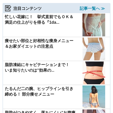
注目コンテンツ
記事一覧へ ≫
忙しい花嫁に！ 挙式直前でもＯＫ＆
満足の仕上がりを得る『1da...
痩せたい部位と好相性な痩身メニュー
＆お家ダイエットの注意点
脂肪凍結にキャビテーションまで！
いま知りたいのは“効果の...
たるんだ二の腕、ヒップラインを引き
締める！ 部分痩せメニュー
脂肪がつきやすく、落ちにくい“お腹痩