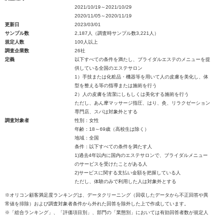
2021/10/19～2021/10/29
2020/11/05～2020/11/19
更新日
2023/03/01
サンプル数
2,187人（調査時サンプル数3,221人）
規定人数
100人以上
調査企業数
26社
定義
以下すべての条件を満たし、ブライダルエステのメニューを提
供している全国のエステサロン
1）手技または化粧品・機器等を用いて人の皮膚を美化し、体
型を整える等の指導または施術を行う
2）人の皮膚を清潔にしもしくは美化する施術を行う
ただし、あん摩マッサージ指圧、はり、灸、リラクゼーション
専門店、スパは対象外とする
調査対象者
性別：女性
年齢：18～69歳（高校生は除く）
地域：全国
条件：以下すべての条件を満たす人
1)過去4年以内に国内のエステサロンで、ブライダルメニュー
のサービスを受けたことがある人
2)サービスに関する支払い金額を把握している人
ただし、体験のみで利用した人は対象外とする
※オリコン顧客満足度ランキングは、データクリーニング（回収したデータから不正回答や異
常値を排除）および調査対象者条件から外れた回答を除外した上で作成しています。
※「総合ランキング」、「評価項目別」、部門の「業態別」においては有効回答者数が規定人