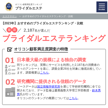
オリコン顧客満足度ランキング
ブライダルエステ
エステサロン
おすすめのブライダルエステランキング・比較
【2023年】おすすめのブライダルエステランキング・比較
／
／
2,187
最
新
名が選んだ
ブライダルエステランキング
オリコン顧客満足度調査の特徴
日本最大級の規模による独自の調査
同ランキングは、実際にサービスを利用した2,187名の消費者の
方々のアンケートを基に、調査企業26社を対象に徹底比較してい
ます。調査概要は
こちら
。
研究機関に提供される信頼のデータ
ソースデータは
国立情報学研究所
を通じて学術研究機関に全て公
開されており、データ監修は慶應義塾大学理工学部教授・
鈴木秀
男
氏が行っています。
オリコンのランキングの概要については
こちら
。