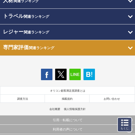
人材
関連ランキング
トラベル
関連ランキング
レジャー
関連ランキング
専門家評価
関連ランキング
オリコン顧客満足度調査とは
調査方法
掲載規約
お問い合わせ
会社概要
個人情報保護方針
引用・転載について
もくじ
利用者の声について
当サイトで公開されている情報（文字、写真、イラスト、画像データ等）及びこれらの配置・