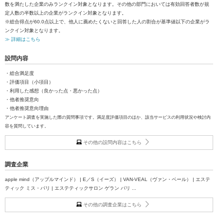
数を満たした企業のみランクイン対象となります。その他の部門においては有効回答者数が規
定人数の半数以上の企業がランクイン対象となります。
※総合得点が60.0点以上で、他人に薦めたくないと回答した人の割合が基準値以下の企業がラ
ンクイン対象となります。
≫ 詳細はこちら
設問内容
・総合満足度
・評価項目（小項目）
・利用した感想（良かった点・悪かった点）
・他者推奨意向
・他者推奨意向理由
アンケート調査を実施した際の質問事項です。満足度評価項目のほか、該当サービスの利用状況や検討内
容を質問しています。
その他の設問内容はこちら
調査企業
apple mind（アップルマインド） | E／S（イーズ） | VAN-VEAL（ヴァン・ベール） | エステ
ティック ミス・パリ | エステティックサロン ゲラン パリ ...
その他の調査企業はこちら