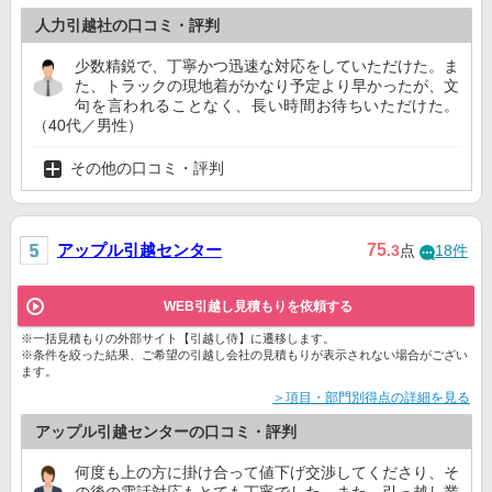
人力引越社の口コミ・評判
少数精鋭で、丁寧かつ迅速な対応をしていただけた。ま
た、トラックの現地着がかなり予定より早かったが、文
句を言われることなく、長い時間お待ちいただけた。
（40代／男性）
その他の口コミ・評判
アップル引越センター
75
.3
点
18件
WEB引越し見積もりを依頼する
※一括見積もりの外部サイト【引越し侍】に遷移します。
※条件を絞った結果、ご希望の引越し会社の見積もりが表示されない場合がござい
ます。
＞項目・部門別得点の詳細を見る
アップル引越センターの口コミ・評判
何度も上の方に掛け合って値下げ交渉してくださり、そ