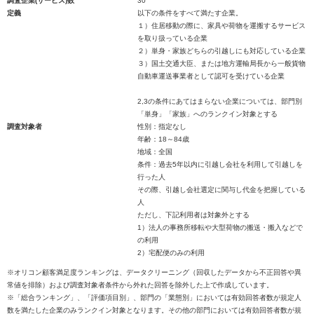
調査企業(サービス)数
30
定義
以下の条件をすべて満たす企業。
１）住居移動の際に、家具や荷物を運搬するサービス
を取り扱っている企業
２）単身・家族どちらの引越しにも対応している企業
３）国土交通大臣、または地方運輸局長から一般貨物
自動車運送事業者として認可を受けている企業
2,3の条件にあてはまらない企業については、部門別
「単身」「家族」へのランクイン対象とする
調査対象者
性別：指定なし
年齢：18～84歳
地域：全国
条件：過去5年以内に引越し会社を利用して引越しを
行った人
その際、引越し会社選定に関与し代金を把握している
人
ただし、下記利用者は対象外とする
1）法人の事務所移転や大型荷物の搬送・搬入などで
の利用
2）宅配便のみの利用
※オリコン顧客満足度ランキングは、データクリーニング（回収したデータから不正回答や異
常値を排除）および調査対象者条件から外れた回答を除外した上で作成しています。
※「総合ランキング」、「評価項目別」、部門の「業態別」においては有効回答者数が規定人
数を満たした企業のみランクイン対象となります。その他の部門においては有効回答者数が規