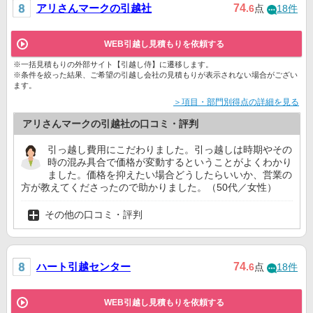
アリさんマークの引越社
74
.6
点
18件
WEB引越し見積もりを依頼する
※一括見積もりの外部サイト【引越し侍】に遷移します。
※条件を絞った結果、ご希望の引越し会社の見積もりが表示されない場合がござい
ます。
＞項目・部門別得点の詳細を見る
アリさんマークの引越社の口コミ・評判
引っ越し費用にこだわりました。引っ越しは時期やその
時の混み具合で価格が変動するということがよくわかり
ました。価格を抑えたい場合どうしたらいいか、営業の
方が教えてくださったので助かりました。（50代／女性）
その他の口コミ・評判
ハート引越センター
74
.6
点
18件
WEB引越し見積もりを依頼する