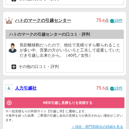
ハトのマークの引越センター
75
.6
点
18件
ハトのマークの引越センターの口コミ・評判
長距離移動だったので、他社で見積りすら断られること
が多い中、営業の方がいろいろと工夫して提案していた
だき引越し出来たから。（40代／女性）
その他の口コミ・評判
人力引越社
75
.5
点
18件
WEB引越し見積もりを依頼する
※一括見積もりの外部サイト【引越し侍】に遷移します。
※条件を絞った結果、ご希望の引越し会社の見積もりが表示されない場合がござい
ます。
＞項目・部門別得点の詳細を見る