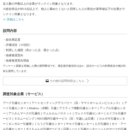
定人数の半数以上の企業がランクイン対象となります。
※総合得点が60.0点以上で、他人に薦めたくないと回答した人の割合が基準値以下の企業がラ
ンクイン対象となります。
≫ 詳細はこちら
設問内容
・総合満足度
・評価項目（小項目）
・利用した感想（良かった点・悪かった点）
・他者推奨意向
・他者推奨意向理由
アンケート調査を実施した際の質問事項です。満足度評価項目のほか、該当サービスの利用状況や検討内
容を質問しています。
その他の設問内容はこちら
調査対象企業（サービス）
アーク引越センター | アートセッティングデリバリー（旧：ヤマトホームコンビニエンス） | ア
ート引越センター | Akabou（赤帽）引越 | アクティブ感動引越センター | アップル引越センタ
ー | アリさんマークの引越社 | ウェルカムバスケット | ヴォイス引越センター | エイブル引越サ
ービス | ＳＧムービング | NXの国内引越サービス（旧：引越しは日通） | カルガモ引越センタ
ー | カンガルー引越便 | くらうど引越センター | サカイ引越センター | 人力引越社 | ゼイ・アー
ル引越センター | ダイちゃんの引越サービス | 日新 | ハート引越センター | ハトのマークの引越