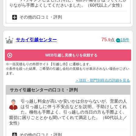
りながら手際よくしてくださいました。（60代以上／女性）
その他の口コミ・評判
サカイ引越センター
75
.9
点
18件
WEB引越し見積もりを依頼する
※一括見積もりの外部サイト【引越し侍】に遷移します。
※条件を絞った結果、ご希望の引越し会社の見積もりが表示されない場合がござい
ます。
＞項目・部門別得点の詳細を見る
サカイ引越センターの口コミ・評判
引っ越し料金が高いか安いかは分からないが、営業の人
は引っ越しに伴う不安点などを説明、手助けしてくれ
た。梱包も手際よく、引っ越しの当日の方も手際よく、
親切に困りごととかも聞いてくれて満足した。（60代以上／
女性）
その他の口コミ・評判