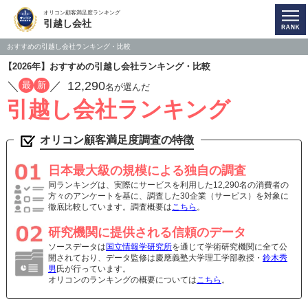
オリコン顧客満足度ランキング
引越し会社
おすすめの引越し会社ランキング・比較
【2026年】おすすめの引越し会社ランキング・比較
／
／
12,290
最
新
名が選んだ
引越し会社ランキング
オリコン顧客満足度調査の特徴
日本最大級の規模による独自の調査
同ランキングは、実際にサービスを利用した12,290名の消費者の
方々のアンケートを基に、調査した30企業（サービス）を対象に
徹底比較しています。調査概要は
こちら
。
研究機関に提供される信頼のデータ
ソースデータは
国立情報学研究所
を通じて学術研究機関に全て公
開されており、データ監修は慶應義塾大学理工学部教授・
鈴木秀
男
氏が行っています。
オリコンのランキングの概要については
こちら
。