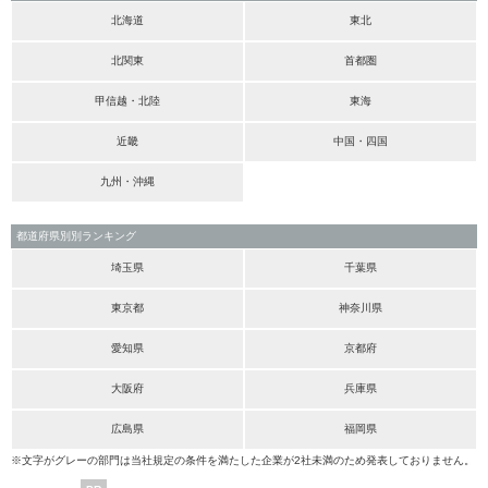
北海道
東北
北関東
首都圏
甲信越・北陸
東海
近畿
中国・四国
九州・沖縄
都道府県別別ランキング
埼玉県
千葉県
東京都
神奈川県
愛知県
京都府
大阪府
兵庫県
広島県
福岡県
※文字がグレーの部門は当社規定の条件を満たした企業が2社未満のため発表しておりません。