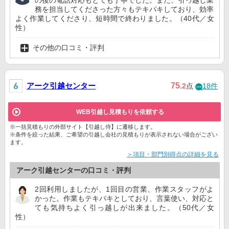
の後の電話対応もとても丁寧でした。また、引っ越し業
務を担当してくださった方々もテキパキしており、効率
よく作業してくださり、短時間で終わりました。（40代／女
性）
その他の口コミ・評判
アーク引越センター
75
.2
点
18件
WEB引越し見積もりを依頼する
※一括見積もりの外部サイト【引越し侍】に遷移します。
※条件を絞った結果、ご希望の引越し会社の見積もりが表示されない場合がござい
ます。
＞項目・部門別得点の詳細を見る
アーク引越センターの口コミ・評判
2回利用しましたが、1回目の営業、作業スタッフがよ
かった。作業もテキパキとしており、言葉使い、対応と
ても気持ちよく引っ越しが出来ました。（50代／女
性）