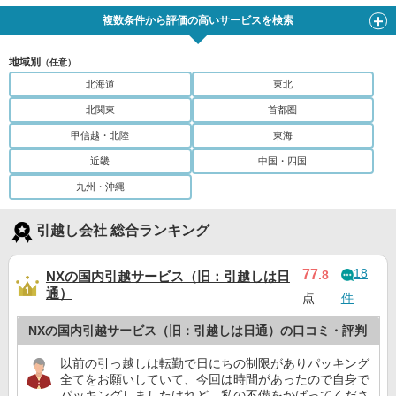
複数条件から評価の高いサービスを検索
地域別
（任意）
北海道
東北
北関東
首都圏
甲信越・北陸
東海
近畿
中国・四国
九州・沖縄
引越し会社 総合ランキング
18
77
.8
NXの国内引越サービス（旧：引越しは日
通）
点
件
NXの国内引越サービス（旧：引越しは日通）の口コミ・評判
以前の引っ越しは転勤で日にちの制限がありパッキング
全てをお願いしていて、今回は時間があったので自身で
パッキングしましたけれど、私の不備をかばってくださ