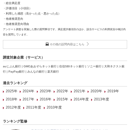
・総合満足度
・評価項目（小項目）
・利用した感想（良かった点・悪かった点）
・他者推奨意向
・他者推奨意向理由
アンケート調査を実施した際の質問事項です。満足度評価項目のほか、該当サービスの利用状況や検討内
容を質問しています。
その他の設問内容はこちら
調査対象企業（サービス）
auじぶん銀行 | GMOあおぞらネット銀行 | 住信SBIネット銀行 | ソニー銀行 | 大和ネクスト銀
行 | PayPay銀行 | みんなの銀行 | 楽天銀行
過去ランキング
2025年
2024年
2023年
2022年
2021年
2020年
2019年
2018年
2017年
2016年
2015年
2014年度
2013年度
2012年度
2011年度
2010年度
ランキング監修