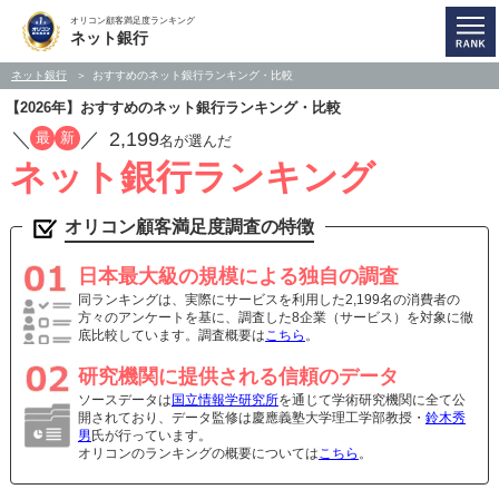
オリコン顧客満足度ランキング
ネット銀行
ネット銀行
おすすめのネット銀行ランキング・比較
【2026年】おすすめのネット銀行ランキング・比較
／
／
2,199
最
新
名が選んだ
ネット銀行ランキング
オリコン顧客満足度調査の特徴
日本最大級の規模による独自の調査
同ランキングは、実際にサービスを利用した2,199名の消費者の
方々のアンケートを基に、調査した8企業（サービス）を対象に徹
底比較しています。調査概要は
こちら
。
研究機関に提供される信頼のデータ
ソースデータは
国立情報学研究所
を通じて学術研究機関に全て公
開されており、データ監修は慶應義塾大学理工学部教授・
鈴木秀
男
氏が行っています。
オリコンのランキングの概要については
こちら
。