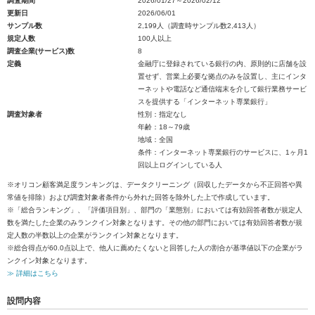
調査期間
2026/01/27～2026/02/12
更新日
2026/06/01
サンプル数
2,199人（調査時サンプル数2,413人）
規定人数
100人以上
調査企業(サービス)数
8
定義
金融庁に登録されている銀行の内、原則的に店舗を設
置せず、営業上必要な拠点のみを設置し、主にインタ
ーネットや電話など通信端末を介して銀行業務サービ
スを提供する「インターネット専業銀行」
調査対象者
性別：指定なし
年齢：18～79歳
地域：全国
条件：インターネット専業銀行のサービスに、1ヶ月1
回以上ログインしている人
※オリコン顧客満足度ランキングは、データクリーニング（回収したデータから不正回答や異
常値を排除）および調査対象者条件から外れた回答を除外した上で作成しています。
※「総合ランキング」、「評価項目別」、部門の「業態別」においては有効回答者数が規定人
数を満たした企業のみランクイン対象となります。その他の部門においては有効回答者数が規
定人数の半数以上の企業がランクイン対象となります。
※総合得点が60.0点以上で、他人に薦めたくないと回答した人の割合が基準値以下の企業がラ
ンクイン対象となります。
≫ 詳細はこちら
設問内容