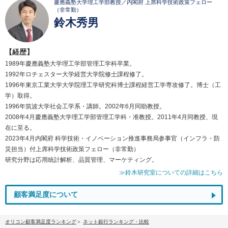
慶應義塾大学理工学部教授／内閣府 上席科学技術政策フェロー
（非常勤）
鈴木秀男
【経歴】
1989年慶應義塾大学理工学部管理工学科卒業。
1992年ロチェスター大学経営大学院修士課程修了。
1996年東京工業大学大学院理工学研究科博士課程経営工学専攻修了。博士（工
学）取得。
1996年筑波大学社会工学系・講師。2002年6月同助教授。
2008年4月慶應義塾大学理工学部管理工学科・准教授。2011年4月同教授、現
在に至る。
2023年4月内閣府 科学技術・イノベーション推進事務局参事官（インフラ・防
災担当）付上席科学技術政策フェロー（非常勤）
研究分野は応用統計解析、品質管理、マーケティング。
≫鈴木研究室についての詳細はこちら
顧客満足度について
オリコン顧客満足度ランキング
ネット銀行ランキング・比較