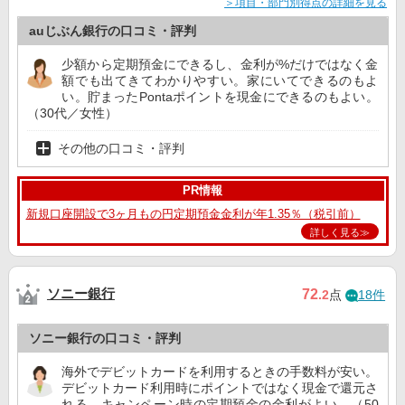
＞項目・部門別得点の詳細を見る
auじぶん銀行の口コミ・評判
少額から定期預金にできるし、金利が%だけではなく金
額でも出てきてわかりやすい。家にいてできるのもよ
い。貯まったPontaポイントを現金にできるのもよい。
（30代／女性）
その他の口コミ・評判
PR情報
新規口座開設で3ヶ月もの円定期預金金利が年1.35％（税引前）
詳しく見る≫
ソニー銀行
72
.2
点
18件
ソニー銀行の口コミ・評判
海外でデビットカードを利用するときの手数料が安い。
デビットカード利用時にポイントではなく現金で還元さ
れる。キャンペーン時の定期預金の金利がよい。（50