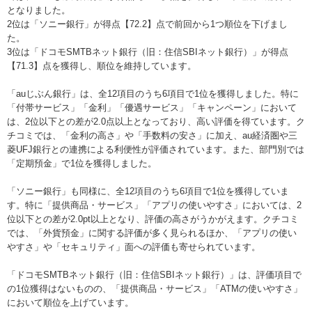
となりました。
2位は「ソニー銀行」が得点【72.2】点で前回から1つ順位を下げまし
た。
3位は「ドコモSMTBネット銀行（旧：住信SBIネット銀行）」が得点
【71.3】点を獲得し、順位を維持しています。
「auじぶん銀行」は、全12項目のうち6項目で1位を獲得しました。特に
「付帯サービス」「金利」「優遇サービス」「キャンペーン」において
は、2位以下との差が2.0点以上となっており、高い評価を得ています。ク
チコミでは、「金利の高さ」や「手数料の安さ」に加え、au経済圏や三
菱UFJ銀行との連携による利便性が評価されています。また、部門別では
「定期預金」で1位を獲得しました。
「ソニー銀行」も同様に、全12項目のうち6項目で1位を獲得していま
す。特に「提供商品・サービス」「アプリの使いやすさ」においては、2
位以下との差が2.0pt以上となり、評価の高さがうかがえます。クチコミ
では、「外貨預金」に関する評価が多く見られるほか、「アプリの使い
やすさ」や「セキュリティ」面への評価も寄せられています。
「ドコモSMTBネット銀行（旧：住信SBIネット銀行）」は、評価項目で
の1位獲得はないものの、「提供商品・サービス」「ATMの使いやすさ」
において順位を上げています。