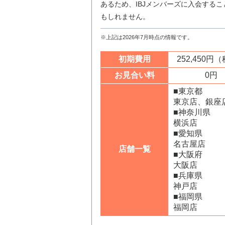
あるため、IBJメンバーズに入会する
もしれません。
※上記は2026年7月時点の情報です。
初期費用
252,450円
お見合い料
0円
■東京都
東京店、銀座
■神奈川県
横浜店
■愛知県
名古屋店
店舗一覧
■大阪府
大阪店
■兵庫県
神戸店
■福岡県
福岡店