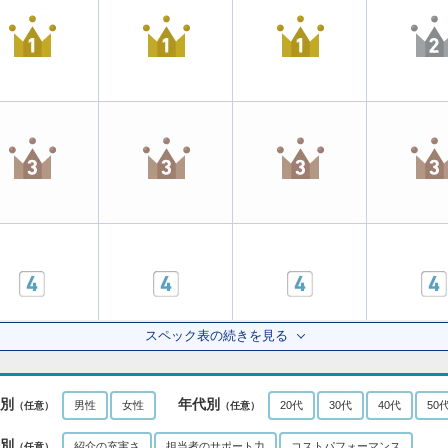
スペック表の続きを見る
別
年代別
男性
女性
20代
30代
40代
50
（任意）
（任意）
別
紹介の充実さ
担当者のサポート力
コストパフォーマンス
（任意）