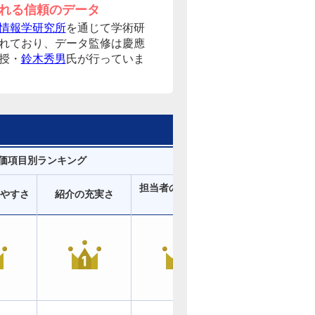
れる信頼のデータ
情報学研究所
を通じて学術研
れており、データ監修は慶應
授・
鈴木秀男
氏が行っていま
価項目別ランキング
担当者のサポート
店舗の雰囲気・清
やすさ
紹介の充実さ
力
潔さ