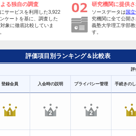
による独自の調査
研究機関に提供さ
サービスを利用した3,922
ソースデータは
国立
ンケートを基に、調査した
究機関に全て公開さ
を対象に徹底比較していま
義塾大学理工学部教
。
す。
評価項目別ランキング＆比較表
評
登録会員
入会時の説明
プライバシー管理
手続きのし