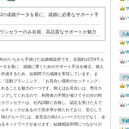
のIBJの成婚データを基に、成婚に必要なサポート手
ウンセラーのみ在籍、高品質なサポートが魅力
入
I
IBJがいちから手掛けた結婚相談所です。全国約10万9千人
データを基に、成婚に導くためのサポート手法を確立。個人
を作成するため、短期間での成婚を実現しています。ま
プ
に「活動プランニング」「お見合い場所のセッティング」
くれることも魅力の一つです。例えばお見合いは、専任カ
ィングしてくれるので、利用者の手間が省けてその分の時
I
任カウンセラーは、社内試験に合格し、認定を受けた人で
キルチェックがあるので高水準が保たれており、安心して
IBJグループには、直営店のIBJメンバーズだけでなく、全
手
を束ねるネットワークがあります。結婚相談所間につながりが