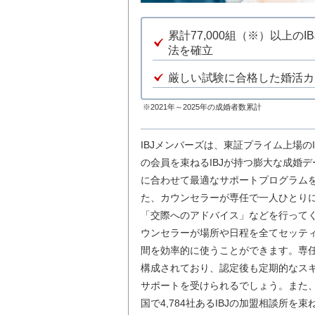
累計77,000組（※）以上
法を確立
厳しい試験に合格した婚活カ
※2021年～2025年の成婚者数累計
IBJメンバーズは、東証プライム上場の
の会員を束ねるIBJが持つ膨大な成婚
に合わせて最適なサポートプログラム
た、カウンセラーが専任で一人ひとり
「交際へのアドバイス」などを行って
ウンセラーが場所や日程を全てセッテ
間を効率的に使うことができます。専
構成されており、認定後も定期的なス
サポートを受けられるでしょう。また、
国で4,784社あるIBJの加盟相談所