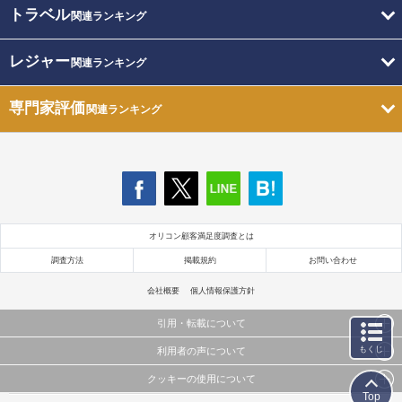
トラベル
関連ランキング
レジャー
関連ランキング
専門家評価
関連ランキング
オリコン顧客満足度調査とは
調査方法
掲載規約
お問い合わせ
会社概要
個人情報保護方針
引用・転載について
もくじ
利用者の声について
当サイトで公開されている情報（文字、写真、イラスト、画像データ等）及びこれらの配置・
編集および構造などについての著作権は株式会社oricon MEに帰属しております。
クッキーの使用について
当サイトに掲載している内容はすべてサービスの利用者が提出された見解・感想です。
これらの情報を権利者の許可なく無断転載・複製などの二次利用を行うことは固く禁じており
Top
弊社が内容について正確性を含め一切保証するものではありません。