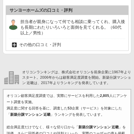
サンヨーホームズの口コミ・評判
担当者が親身になって何でも相談に乗ってくれ、購入後
も長期にわたりいろいろと面倒を見てくれる。（60代
以上／男性）
その他の口コミ・評判
オリコンランキングは、株式会社オリコンを前身企業に1967年より
スタート。2006年からは顧客満足度調査を開始。新築分譲マンショ
ン 近畿は、2017年よりランキングを発表しています。
オリコン顧客満足度調査では、実際にサービスを利用した
2,805
人にアンケ
ート調査を実施。
満足度に関する回答を基に、調査した
53
企業（サービス）を対象にした
「
新築分譲マンション 近畿
」ランキングを発表しています。
総合満足度だけでなく、様々な切り口から「
新築分譲マンション 近畿
」を
評価。さらに回答者の口コミや評判といった、実際のユーザーの声も掲載