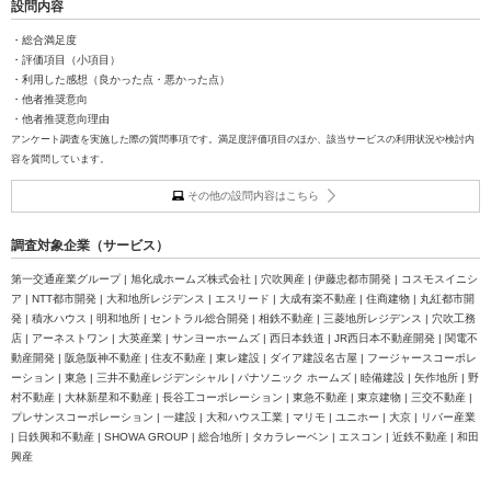
設問内容
・総合満足度
・評価項目（小項目）
・利用した感想（良かった点・悪かった点）
・他者推奨意向
・他者推奨意向理由
アンケート調査を実施した際の質問事項です。満足度評価項目のほか、該当サービスの利用状況や検討内
容を質問しています。
その他の設問内容はこちら
調査対象企業（サービス）
第一交通産業グループ | 旭化成ホームズ株式会社 | 穴吹興産 | 伊藤忠都市開発 | コスモスイニシ
ア | NTT都市開発 | 大和地所レジデンス | エスリード | 大成有楽不動産 | 住商建物 | 丸紅都市開
発 | 積水ハウス | 明和地所 | セントラル総合開発 | 相鉄不動産 | 三菱地所レジデンス | 穴吹工務
店 | アーネストワン | 大英産業 | サンヨーホームズ | 西日本鉄道 | JR西日本不動産開発 | 関電不
動産開発 | 阪急阪神不動産 | 住友不動産 | 東レ建設 | ダイア建設名古屋 | フージャースコーポレ
ーション | 東急 | 三井不動産レジデンシャル | パナソニック ホームズ | 睦備建設 | 矢作地所 | 野
村不動産 | 大林新星和不動産 | 長谷工コーポレーション | 東急不動産 | 東京建物 | 三交不動産 |
プレサンスコーポレーション | 一建設 | 大和ハウス工業 | マリモ | ユニホー | 大京 | リバー産業
| 日鉄興和不動産 | SHOWA GROUP | 総合地所 | タカラレーベン | エスコン | 近鉄不動産 | 和田
興産