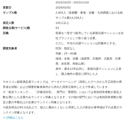
2023/10/25～2023/11/02
更新日
2026/02/02
サンプル数
2,805人（首都圏・東海・近畿・九州調査における総
サンプル数14,208人）
規定人数
100人以上
調査企業(サービス)数
53
定義
部屋を一室ずつ販売している新築分譲マンションを自
社ブランドとして取り扱う企業。
ただし、中古の分譲マンションは対象外とする。
調査対象者
性別：指定なし
年齢：25～84歳
地域：全国、近畿（滋賀県、京都府、大阪府、兵庫
県、奈良県、和歌山県）
条件：過去12年以内に、新築分譲マンションに入居
し、購入物件の選定に関与した人
※オリコン顧客満足度ランキングは、データクリーニング（回収したデータから不正回答や異
常値を排除）および調査対象者条件から外れた回答を除外した上で作成しています。
※「総合ランキング」、「評価項目別」、部門の「業態別」においては有効回答者数が規定人
数を満たした企業のみランクイン対象となります。その他の部門においては有効回答者数が規
定人数の半数以上の企業がランクイン対象となります。
※総合得点が60.0点以上で、他人に薦めたくないと回答した人の割合が基準値以下の企業がラ
ンクイン対象となります。
≫ 詳細はこちら