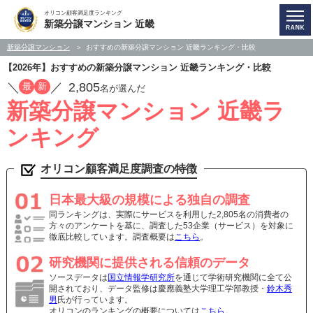
オリコン顧客満足度ランキング
新築分譲マンション 近畿
新築分譲マンション
おすすめの新築分譲マンション 近畿ランキング・比較
【2026年】おすすめの新築分譲マンション 近畿ランキング・比較
／
／
2,805
最
新
名が選んだ
新築分譲マンション 近畿ラ
ンキング
オリコン顧客満足度調査の特徴
日本最大級の規模による独自の調査
同ランキングは、実際にサービスを利用した2,805名の消費者の
方々のアンケートを基に、調査した53企業（サービス）を対象に
徹底比較しています。調査概要は
こちら
。
研究機関に提供される信頼のデータ
ソースデータは
国立情報学研究所
を通じて学術研究機関に全て公
開されており、データ監修は慶應義塾大学理工学部教授・
鈴木秀
男
氏が行っています。
オリコンのランキングの概要については
こちら
。