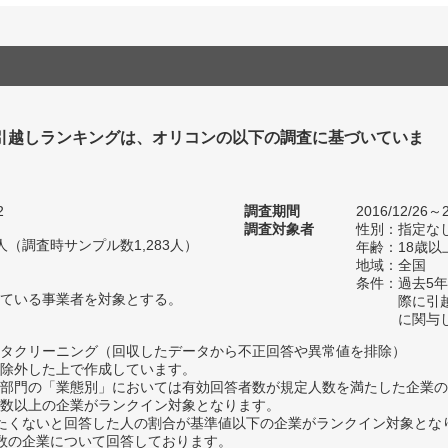
引越しランキングは、オリコンの以下の調査に基づいていま
2
調査期間
2016/12/26～2
調査対象者
性別：指定な
77人（調査時サンプル数1,283人）
年齢：18歳以
地域：全国
条件：過去5
ている事業者を対象とする。
際に引
に関与
タクリーニング（回収したデータから不正回答や異常値を排除）
除外した上で作成しています。
部門の「業態別」においては有効回答者数が規定人数を満たした企業の
数以上の企業がランクイン対象となります。
薦めたくないと回答した人の割合が基準値以下の企業がランクイン対象とな
数の企業について回答しております。