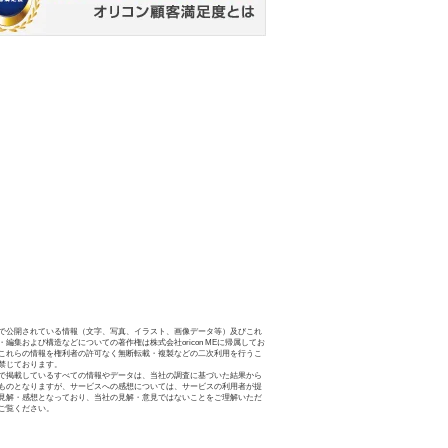
で公開されている情報（文字、写真、イラスト、画像データ等）及びこれ
・編集および構造などについての著作権は株式会社oricon MEに帰属してお
これらの情報を権利者の許可なく無断転載・複製などの二次利用を行うこ
禁じております。
で掲載しているすべての情報やデータは、当社の調査に基づいた結果から
ものとなりますが、サービスへの感想については、サービスの利用者が提
見解・感想となっており、当社の見解・意見ではないことをご理解いただ
ご覧ください。