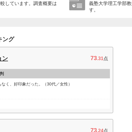
比較しています。調査概要は
義塾大学理工学部教
す。
キング
73
ョン
.31
点
判
なく、好印象だった。（30代／女性）
73
.24
点