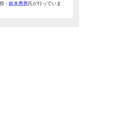
授・
鈴木秀男
氏が行っていま