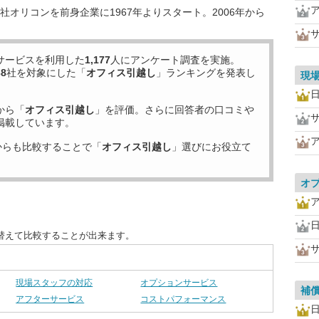
オリコンを前身企業に1967年よりスタート。2006年から
サービスを利用した
1,177
人にアンケート調査を実施。
38
社を対象にした「
オフィス引越し
」ランキングを発表し
現
から「
オフィス引越し
」を評価。さらに回答者の口コミや
掲載しています。
からも比較することで「
オフィス引越し
」選びにお役立て
オ
替えて比較することが出来ます。
現場スタッフの対応
オプションサービス
補
アフターサービス
コストパフォーマンス