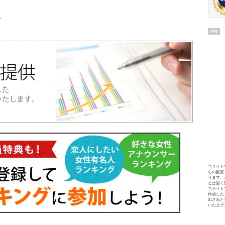
点
PR
当サイト
らの配置
ります。
とは固く
当サイト
作成した
出された
いた上で