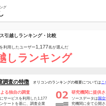
ング
し
ィス引越しランキング・比較
1,177
を利用したユーザー
名が選んだ
越しランキング
度調査の特徴
オリコンのランキングの概要については
こ
による独自の調査
研究機関に提供さ
サービスを利用した1,177
ソースデータは
国立
ンケートを基に、調査企業
究機関に全て公開さ