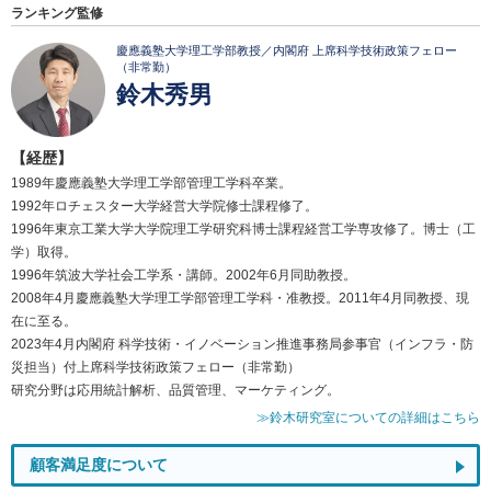
ランキング監修
慶應義塾大学理工学部教授／内閣府 上席科学技術政策フェロー
（非常勤）
鈴木秀男
【経歴】
1989年慶應義塾大学理工学部管理工学科卒業。
1992年ロチェスター大学経営大学院修士課程修了。
1996年東京工業大学大学院理工学研究科博士課程経営工学専攻修了。博士（工
学）取得。
1996年筑波大学社会工学系・講師。2002年6月同助教授。
2008年4月慶應義塾大学理工学部管理工学科・准教授。2011年4月同教授、現
在に至る。
2023年4月内閣府 科学技術・イノベーション推進事務局参事官（インフラ・防
災担当）付上席科学技術政策フェロー（非常勤）
研究分野は応用統計解析、品質管理、マーケティング。
≫鈴木研究室についての詳細はこちら
顧客満足度について