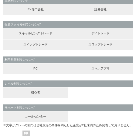
業態別ランキング
FX専門会社
証券会社
投資スタイル別ランキング
スキャルピングトレード
デイトレード
スイングトレード
スワップトレード
利用形態別ランキング
PC
スマホアプリ
レベル別ランキング
初心者
サポート別ランキング
コールセンター
※文字がグレーの部門は当社規定の条件を満たした企業が2社未満のため発表しておりません。
PR