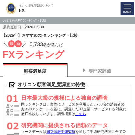
オリコン顧客満足度ランキング
FX
おすすめのFXランキング・比較
最終更新日：2026-06-30
【2026年】おすすめのFXランキング・比較
5,733
最
新
／
／
名が選んだ
FXランキング
顧客満足度
専門家評価
オリコン顧客満足度調査の特徴
日本最大級の規模による独自の調査
同ランキングは、実際にサービスを利用した5,733名の消費者の
方々のアンケートを基に、調査した33企業（サービス）を対象に
徹底比較しています。調査概要は
こちら
。
研究機関に提供される信頼のデータ
ソースデータは
国立情報学研究所
を通じて学術研究機関に全て公