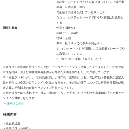
1)裁量トレードで行うFXを取り扱っているFX専門事
業者、証券会社、銀行
2)金融庁の認可を受けているサービス
ただし、システムトレードで行うFX取引は対象外と
する
調査対象者
性別：指定なし
年齢：18～84歳
地域：全国
条件：以下すべての条件を満たす人
1）インターネットを利用し、現在裁量トレードでFX
の取引をしている人
2）過去3年に1回以上取引をした人
※オリコン顧客満足度ランキングは、データクリーニング（回収したデータから不正回答や異
常値を排除）および調査対象者条件から外れた回答を除外した上で作成しています。
※「総合ランキング」、「評価項目別」、部門の「業態別」においては有効回答者数が規定人
数を満たした企業のみランクイン対象となります。その他の部門においては有効回答者数が規
定人数の半数以上の企業がランクイン対象となります。
※総合得点が60.0点以上で、他人に薦めたくないと回答した人の割合が基準値以下の企業がラ
ンクイン対象となります。
≫ 詳細はこちら
設問内容
・総合満足度
・評価項目（小項目）