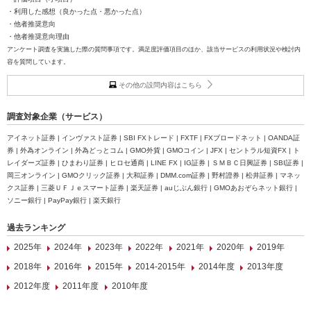
・利用した感想（良かった点・悪かった点）
・他者推奨意向
・他者推奨意向理由
アンケート調査を実施した際の質問事項です。満足度評価項目のほか、該当サービスの利用状況や検討内
容を質問しています。
その他の設問内容はこちら
調査対象企業（サービス）
アイネット証券 | インヴァスト証券 | SBI FXトレード | FXTF | FXブロードネット | OANDA証
券 | 外為オンライン | 外為どっとコム | GMO外貨 | GMOコイン | JFX | セントラル短資FX | ト
レイダーズ証券 | ひまわり証券 | ヒロセ通商 | LINE FX | IG証券 | ＳＭＢＣ日興証券 | SBI証券 |
岡三オンライン | GMOクリック証券 | 大和証券 | DMM.com証券 | 野村證券 | 松井証券 | マネッ
クス証券 | 三菱ＵＦＪｅスマート証券 | 楽天証券 | auじぶん銀行 | GMOあおぞらネット銀行 |
ソニー銀行 | PayPay銀行 | 楽天銀行
過去ランキング
2025年
2024年
2023年
2022年
2021年
2020年
2019年
2018年
2016年
2015年
2014-2015年
2014年度
2013年度
2012年度
2011年度
2010年度