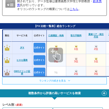
開されており、データ監修は慶應義塾大学理工学部教授・
鈴木秀
男
氏が行っています。
オリコンのランキングの概要については
こちら
。
【FX 比較一覧表】総合ランキング
通貨ペア・発注
順位
サービス名
公式サイト
口座開設・特典
取引手数料
方法
JFX
公式サイト
1位
1位
2位
ヒロセ通商
公式サイト
2位
3位
1位
GMOクリック証
公式サイト
7位
2位
3位
券
ランキングの続きを見る
三菱ＵＦＪｅスマ
公式サイト
6位
10位
5位
ート証券
複数条件から評価の高いサービスを検索
SBI FXトレード
公式サイト
8位
4位
4位
レベル別
（必須）