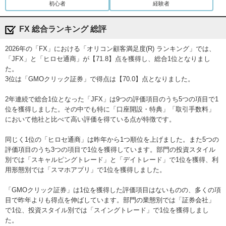
楽天銀行
4位
ー
ー
初心者
経験者
外為どっとコム
公式サイト
9位
9位
8位
FX 総合ランキング 総評
2026年の「FX」における「オリコン顧客満足度(R) ランキング」では、
GMO外貨
公式サイト
10位
8位
10位
「JFX」と「ヒロセ通商」が【71.8】点を獲得し、総合1位となりまし
た。
DMM.com証券
公式サイト
5位
4位
9位
3位は「GMOクリック証券」で得点は【70.0】点となりました。
2年連続で総合1位となった「JFX」は9つの評価項目のうち5つの項目で1
トレイダーズ証券
公式サイト
ー
6位
6位
位を獲得しました。その中でも特に「口座開設・特典」「取引手数料」
において他社と比べて高い評価を得ている点が特徴です。
SBI証券
10位
7位
7位
同じく1位の「ヒロセ通商」は昨年から1つ順位を上げました。また5つの
評価項目のうち3つの項目で1位を獲得しています。部門の投資スタイル
松井証券
ー
ー
ー
別では「スキャルピングトレード」と「デイトレード」で1位を獲得、利
用形態別では「スマホアプリ」で1位を獲得しました。
LINE FX
ー
ー
3位
「GMOクリック証券」は1位を獲得した評価項目はないものの、多くの項
目で昨年よりも得点を伸ばしています。部門の業態別では「証券会社」
楽天証券
ー
ー
ー
で1位、投資スタイル別では「スイングトレード」で1位を獲得しまし
た。
外為オンライン
ー
ー
ー