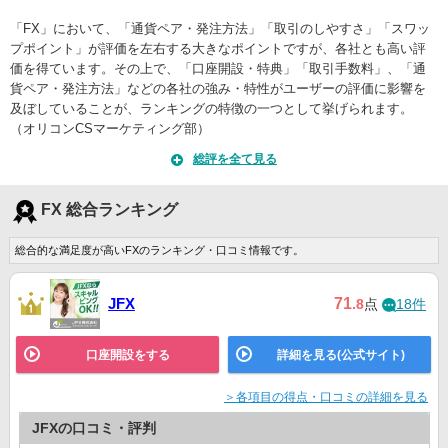
「FX」において、「通貨ペア・発注方法」「取引のしやすさ」「スワッ
マネックス証券
ー
ー
ー
プポイント」が評価を左右する大きなポイントですが、各社とも高い評
価を得ています。その上で、「口座開設・特典」「取引手数料」、「通
貨ペア・発注方法」などの各社の強み・特性がユーザーの評価に影響を
大和証券
ー
ー
ー
及ぼしていることが、ランキングの特徴の一つとして挙げられます。
（オリコンCSマーケティング部）
総評を全て見る
FX 総合ランキング
総合的な満足度が高いFXのランキング・口コミ情報です。
71
JFX
.8
点
18件
口座開設をする
詳細を見る(公式サイト)
＞各項目の得点・口コミの詳細を見る
JFXの口コミ・評判