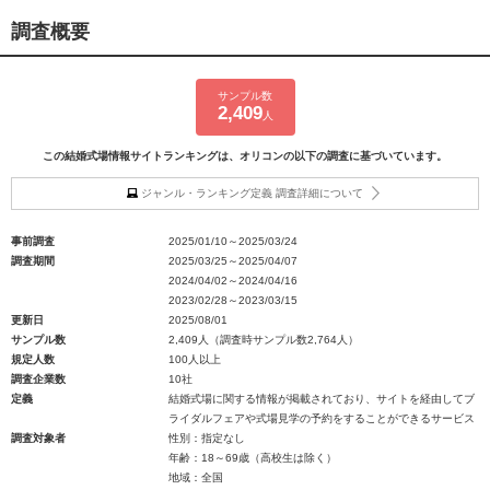
調査概要
サンプル数
2,409
人
この結婚式場情報サイトランキングは、オリコンの以下の調査に基づいています。
ジャンル・ランキング定義 調査詳細について
事前調査
2025/01/10～2025/03/24
調査期間
2025/03/25～2025/04/07
2024/04/02～2024/04/16
2023/02/28～2023/03/15
更新日
2025/08/01
サンプル数
2,409人（調査時サンプル数2,764人）
規定人数
100人以上
調査企業数
10社
定義
結婚式場に関する情報が掲載されており、サイトを経由してブ
ライダルフェアや式場見学の予約をすることができるサービス
調査対象者
性別：指定なし
年齢：18～69歳（高校生は除く）
地域：全国