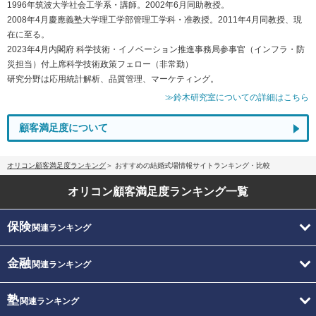
1996年筑波大学社会工学系・講師。2002年6月同助教授。
2008年4月慶應義塾大学理工学部管理工学科・准教授。2011年4月同教授、現
在に至る。
2023年4月内閣府 科学技術・イノベーション推進事務局参事官（インフラ・防
災担当）付上席科学技術政策フェロー（非常勤）
研究分野は応用統計解析、品質管理、マーケティング。
≫鈴木研究室についての詳細はこちら
顧客満足度について
オリコン顧客満足度ランキング
おすすめの結婚式場情報サイトランキング・比較
オリコン顧客満足度
ランキング一覧
保険
関連ランキング
金融
関連ランキング
塾
関連ランキング