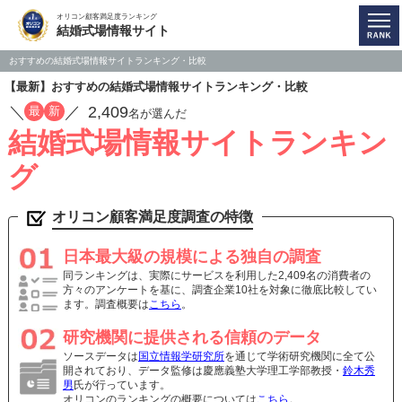
オリコン顧客満足度ランキング
結婚式場情報サイト
おすすめの結婚式場情報サイトランキング・比較
【最新】おすすめの結婚式場情報サイトランキング・比較
／
／
2,409
最
新
名が選んだ
結婚式場情報サイトランキン
グ
オリコン顧客満足度調査の特徴
日本最大級の規模による独自の調査
同ランキングは、実際にサービスを利用した2,409名の消費者の
方々のアンケートを基に、調査企業10社を対象に徹底比較してい
ます。調査概要は
こちら
。
研究機関に提供される信頼のデータ
ソースデータは
国立情報学研究所
を通じて学術研究機関に全て公
開されており、データ監修は慶應義塾大学理工学部教授・
鈴木秀
男
氏が行っています。
オリコンのランキングの概要については
こちら
。