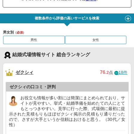
複数条件から評価の高いサービスを検索
男女別
（必須）
男性
女性
結婚式場情報サイト 総合ランキング
ゼクシィ
76
.2
点
18件
ゼクシィの口コミ・評判
お役立ち情報が多い割には簡潔にまとめられており、サ
イトが見やすい。挙式・結婚準備を始めたての人にとて
もとっつきやすい。見学に行った際、式場側に最初に提
示された見積もりもほぼゼクシィ掲示の見積もり通りだった
ので、さすが大手というか信頼はおけると思う。（30代／女
性）