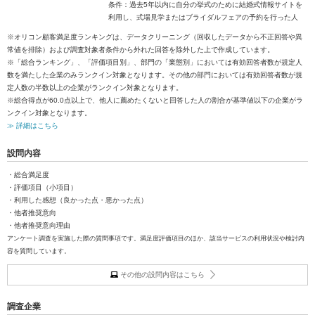
条件：過去5年以内に自分の挙式のために結婚式情報サイトを
利用し、式場見学またはブライダルフェアの予約を行った人
※オリコン顧客満足度ランキングは、データクリーニング（回収したデータから不正回答や異
常値を排除）および調査対象者条件から外れた回答を除外した上で作成しています。
※「総合ランキング」、「評価項目別」、部門の「業態別」においては有効回答者数が規定人
数を満たした企業のみランクイン対象となります。その他の部門においては有効回答者数が規
定人数の半数以上の企業がランクイン対象となります。
※総合得点が60.0点以上で、他人に薦めたくないと回答した人の割合が基準値以下の企業がラ
ンクイン対象となります。
≫ 詳細はこちら
設問内容
・総合満足度
・評価項目（小項目）
・利用した感想（良かった点・悪かった点）
・他者推奨意向
・他者推奨意向理由
アンケート調査を実施した際の質問事項です。満足度評価項目のほか、該当サービスの利用状況や検討内
容を質問しています。
その他の設問内容はこちら
調査企業