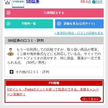
SBI証券
68
.8
点
83件
口座開設をする
手数料一覧
詳細を見る(公式サイト)
＞各項目の得点・口コミの詳細を見る
SBI証券の口コミ・評判
もう一社利用しての比較ですが、取り扱い商品が豊富。
ミニ株や海外株式などにも対応している点。サイトでの
ポートフォリオの見やすさ。特に損益、騰落が一元で見
られる点。（50代／男性）
その他の口コミ・評判
PR情報
Vポイント・Pontaポイントを使って投資ができる。各種キャンペ
ーン実施中！
詳しく見る≫