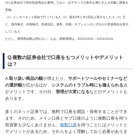
(※) 証券会社で現在投資商品を運用しており、以下すべての条件を満たす人を対象に調査を
実施。
（1）インターネット経由で行っている人（2）過去3年に年1回以上取引をした人（3）主
に、国内株式、外国株式、投資信託、債券、先物・オプションのいずれかの投資商品を取引
している人
ただし、運用商品数は問わない。なお、調査期間は、2023/10/02～2023/10/16。
Q.複数の証券会社で口座をもつメリットやデメリット
は？
A.
取り扱い商品の幅
が増えたり、
サポートツールやセミナーなど
の選択幅
が広がるほか、
システムのトラブル時にも備えられる
点
がメリットです。その分、
管理が大変になる
などのデメリットも
あります。
多くのネット証券では、無料で口座を開設・保有することができ
ます。そのため、メイン口座とサブ口座のように複数口座を持つ
投資家も少なくありません。
複数口座
を持つことにはメリットと
デメリットがあるため、それらをよく理解しておく必要がありま