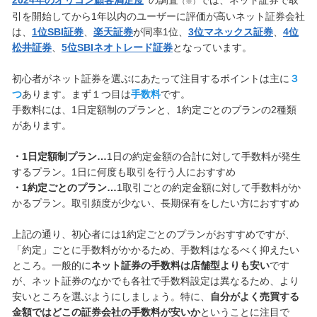
（※）
引を開始してから1年以内のユーザーに評価が高いネット証券会社
は、
1位SBI証券
、
楽天証券
が同率1位、
3位マネックス証券
、
4位
松井証券
、
5位SBIネオトレード証券
となっています。
初心者がネット証券を選ぶにあたって注目するポイントは主に
３
つ
あります。まず１つ目は
手数料
です。
手数料には、1日定額制のプランと、1約定ごとのプランの2種類
があります。
・1日定額制プラン…
1日の約定金額の合計に対して手数料が発生
するプラン。1日に何度も取引を行う人におすすめ
・1約定ごとのプラン…
1取引ごとの約定金額に対して手数料がか
かるプラン。取引頻度が少ない、長期保有をしたい方におすすめ
上記の通り、初心者には1約定ごとのプランがおすすめですが、
「約定」ごとに手数料がかかるため、手数料はなるべく抑えたい
ところ。一般的に
ネット証券の手数料は店舗型よりも安い
です
が、ネット証券のなかでも各社で手数料設定は異なるため、より
安いところを選ぶようにしましょう。特に、
自分がよく売買する
金額ではどこの証券会社の手数料が安いか
ということに注目で