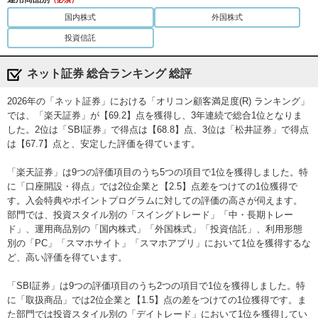
マート証券
公式サイト
6位
8位
7位
（旧：auカブコ
国内株式
外国株式
ム証券）
投資信託
ＳＭＢＣ日興証
7位
10位
6位
券
ネット証券 総合ランキング 総評
岡三オンライン
9位
7位
ー
2026年の「ネット証券」における「オリコン顧客満足度(R) ランキング」
三菱ＵＦＪモル
ガン・スタンレ
10位
ー
5位
では、「楽天証券」が【69.2】点を獲得し、3年連続で総合1位となりま
ー証券
した。2位は「SBI証券」で得点は【68.8】点、3位は「松井証券」で得点
は【67.7】点と、安定した評価を得ています。
SBIネオトレード
公式サイト
8位
5位
ー
証券
「楽天証券」は9つの評価項目のうち5つの項目で1位を獲得しました。特
大和証券
ー
ー
9位
に「口座開設・得点」では2位企業と【2.5】点差をつけての1位獲得で
す。入会特典やポイントプログラムに対しての評価の高さが伺えます。
部門では、投資スタイル別の「スイングトレード」「中・長期トレー
野村證券
ー
ー
8位
ド」、運用商品別の「国内株式」「外国株式」「投資信託」、利用形態
別の「PC」「スマホサイト」「スマホアプリ」において1位を獲得するな
岩井コスモ証券
ー
9位
ー
ど、高い評価を得ています。
「SBI証券」は9つの評価項目のうち2つの項目で1位を獲得しました。特
みずほ証券
ー
ー
ー
に「取扱商品」では2位企業と【1.5】点の差をつけての1位獲得です。ま
た部門では投資スタイル別の「デイトレード」において1位を獲得してい