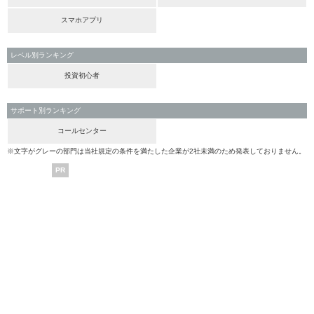
スマホアプリ
レベル別ランキング
投資初心者
サポート別ランキング
コールセンター
※文字がグレーの部門は当社規定の条件を満たした企業が2社未満のため発表しておりません。
PR