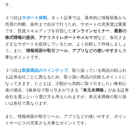
す。
２つ目は
サポート体制
。ネット証券では、基本的に情報収集から
売買の判断、操作まで自分で行うため、サポートの充実度は重要
です。投資スキルアップを目指した
オンラインセミナー、最新の
株式情報の提供、アナリストレポートやメルマガ
など、各社さま
ざまなサポートを提供しているため、よく比較して吟味しましょ
う。また、
情報画面や取引ツール、アプリなどの使いやすさ
も大
事なポイントです。
３つ目は
取扱商品のラインナップ
。取り扱っている商品の顔ぶれ
も証券会社ごとに異なるため、取り扱い商品の比較もポイントに
なってきます。たとえば、少額から気軽に取り引きしたい株初心
者の場合、1株単位で取り引きができる
「単元未満株」
がある証券
会社を選ぶという選び方も考えられますが、単元未満株の取り扱
いは各社で異なります。
また、情報画面や取引ツール、アプリなどの使いやすさ、ポイン
トサービスの充実さも大事なポイントです。