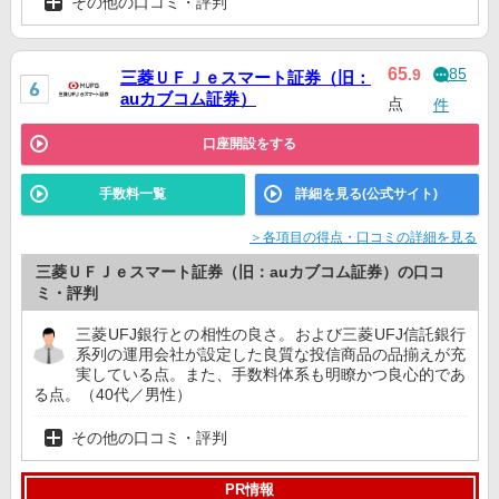
その他の口コミ・評判
85
65
.9
三菱ＵＦＪｅスマート証券（旧：
auカブコム証券）
点
件
口座開設をする
手数料一覧
詳細を見る(公式サイト)
＞各項目の得点・口コミの詳細を見る
三菱ＵＦＪｅスマート証券（旧：auカブコム証券）の口コ
ミ・評判
三菱UFJ銀行との相性の良さ。および三菱UFJ信託銀行
系列の運用会社が設定した良質な投信商品の品揃えが充
実している点。また、手数料体系も明瞭かつ良心的であ
る点。（40代／男性）
その他の口コミ・評判
PR情報