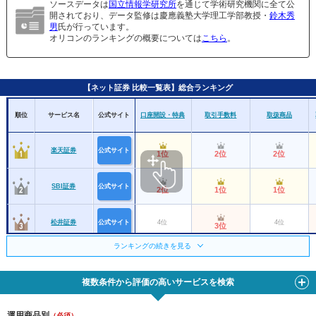
ソースデータは
国立情報学研究所
を通じて学術研究機関に全て公
開されており、データ監修は慶應義塾大学理工学部教授・
鈴木秀
男
氏が行っています。
オリコンのランキングの概要については
こちら
。
【ネット証券 比較一覧表】総合ランキング
順位
サービス名
公式サイト
口座開設・特典
取引手数料
取扱商品
楽天証券
公式サイト
1位
2位
2位
SBI証券
公式サイト
2位
1位
1位
松井証券
公式サイト
4位
4位
3位
ランキングの続きを見る
マネックス証券
6位
3位
3位
複数条件から評価の高いサービスを検索
GMOクリック証
5位
4位
10位
券
運用商品別
三菱ＵＦＪｅス
（必須）