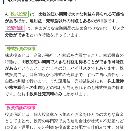
A.
株式投資
は、
比較的短い期間で大きな利益を得られる可能性
がある
ほか、
運用益・売却益以外の利点もある
のが特徴です。
投資信託
は、さまざまな金融商品の詰め合わせなので、
リスク
分散ができる
という特徴を持っています。
株式投資の特徴
株式投資とは、企業が発行した株式を売買すること。株式投資の
特徴は、
比較的短い期間で大きな利益を得ることができる可能性
がある
ということ。ただしその分、
ハイリスク
でもあります。株
式投資では、口座開設から株式の売買まで、すべて自己責任かつ
自己の判断で行います。また運用益・売却益以外にも、
株主優待
や
株主総会への出席
などの権利が与えられるのも株式投資の特徴
です。なお
手数料は売買時のみ
にかかります。
投資信託の特徴
投資信託とは、個人投資家から集めたお金をひとつの大きな資金
としてまとめ、投資の専門家である運用会社が株式や不動産など
に投資・運用し、その利益を投資家に分配する仕組みです。分散