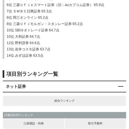
6位 三菱ＵＦＪｅスマート証券（旧：auカブコム証券） 65.9点
7位 ＳＭＢＣ日興証券 65.3点
8位 岡三オンライン 65.2点
8位 三菱ＵＦＪモルガン・スタンレー証券 65.2点
10位 SBIネオトレード証券 64.7点
10位 大和証券 64.7点
12位 野村證券 64.6点
13位 岩井コスモ証券 63.7点
14位 みずほ証券 63.5点
項目別ランキング一覧
ネット証券
総合ランキング
評価項目別ランキング
口座開設・特典
取引手数料