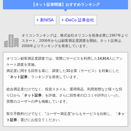
【ネット証券関連】おすすめランキング
新NISA
iDeCo 証券会社
オリコンランキングは、株式会社オリコンを前身企業に1967年より
スタート。2006年からは顧客満足度調査を開始。ネット証券は、
2006年よりランキングを発表しています。
オリコン顧客満足度調査では、実際にサービスを利用した
14,914
人にアン
ケート調査を実施。
満足度に関する回答を基に、調査した
31
企業（サービス）を対象にした
「
ネット証券
」ランキングを発表しています。
総合満足度だけでなく、投資スタイル、運用商品、利用形態など様々な切
り口から「
ネット証券
」を評価。さらに回答者の口コミや評判といった、
実際のユーザーの声も掲載しています。
取引手数料だけでなく、“ユーザー満足度”からもサービスを比較し、「
ネッ
ト証券
」選びにお役立てください。