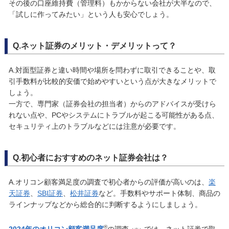
その後の口座維持費（管理料）もかからない会社が大半なので、
「試しに作ってみたい」という人も安心でしょう。
Q.ネット証券のメリット・デメリットって？
A.対面型証券と違い時間や場所を問わずに取引できることや、取
引手数料が比較的安価で始めやすいという点が大きなメリットで
しょう。
一方で、専門家（証券会社の担当者）からのアドバイスが受けら
れない点や、PCやシステムにトラブルが起こる可能性がある点、
セキュリティ上のトラブルなどには注意が必要です。
Q.初心者におすすめのネット証券会社は？
A.オリコン顧客満足度の調査で初心者からの評価が高いのは、
楽
天証券
、
SBI証券
、
松井証券
など。手数料やサポート体制、商品の
ラインナップなどから総合的に判断するようにしましょう。
®
2024年のオリコン顧客満足度
の調査
では、ネット証券で取