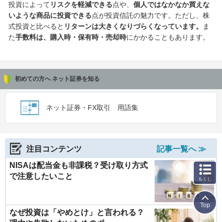
投資によって
リスクを軽減できる
点や、
個人ではなかなか買えな
いような商品に投資できる
点が投資信託の魅力です。ただし、株
式投資と比べると
リターンは大きくなりづらくなっています。
ま
た
手数料は、購入時・保有時・売却時
にかかることもあります。
初めての方へ ネット証券を知る
ネット証券・FX取引 用語集
注目コンテンツ
記事一覧へ ≫
NISAは配当金も非課税？受け取り方式
で注意したいこと
もくじ
Top
なぜ投資は「やめとけ」と言われる？