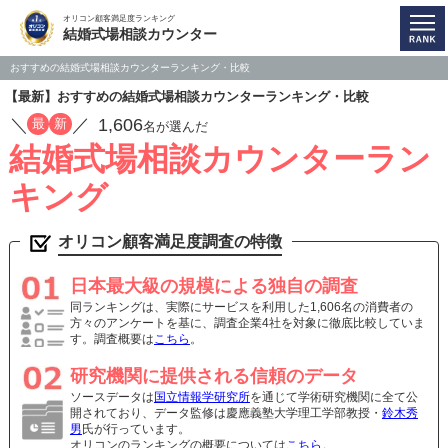
オリコン顧客満足度ランキング
結婚式場相談カウンター
おすすめの結婚式場相談カウンターランキング・比較
【最新】おすすめの結婚式場相談カウンターランキング・比較
／
／
1,606
最
新
名が選んだ
結婚式場相談カウンターラン
キング
オリコン顧客満足度調査の特徴
日本最大級の規模による独自の調査
同ランキングは、実際にサービスを利用した1,606名の消費者の
方々のアンケートを基に、調査企業4社を対象に徹底比較していま
す。調査概要は
こちら
。
研究機関に提供される信頼のデータ
ソースデータは
国立情報学研究所
を通じて学術研究機関に全て公
開されており、データ監修は慶應義塾大学理工学部教授・
鈴木秀
男
氏が行っています。
オリコンのランキングの概要については
こちら
。