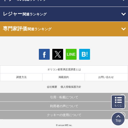
レジャー
関連ランキング
専門家評価
関連ランキング
オリコン顧客満足度調査とは
調査方法
掲載規約
お問い合わせ
会社概要
個人情報保護方針
引用・転載について
もくじ
利用者の声について
当サイトで公開されている情報（文字、写真、イラスト、画像データ等）及びこれらの配置・
編集および構造などについての著作権は株式会社oricon MEに帰属しております。
クッキーの使用について
当サイトに掲載している内容はすべてサービスの利用者が提出された見解・感想です。
これらの情報を権利者の許可なく無断転載・複製などの二次利用を行うことは固く禁じており
Top
弊社が内容について正確性を含め一切保証するものではありません。
ます。
このサイトでは Cookie を使用して、ユーザーに合わせたコンテンツや広告の表示、ソーシャル
© oricon ME inc.
弊社の見解・ 意見ではないことをご理解いただいた上でご覧ください。