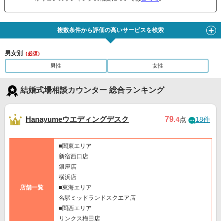
複数条件から評価の高いサービスを検索
男女別
（必須）
男性
女性
結婚式場相談カウンター 総合ランキング
Hanayumeウエディングデスク
79
.4
点
18件
■関東エリア
新宿西口店
銀座店
横浜店
店舗一覧
■東海エリア
名駅ミッドランドスクエア店
■関西エリア
リンクス梅田店