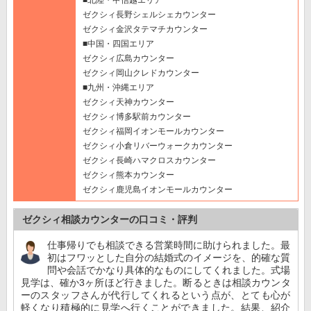
■北陸・甲信越エリア
ゼクシィ長野シェルシェカウンター
ゼクシィ金沢タテマチカウンター
■中国・四国エリア
ゼクシィ広島カウンター
ゼクシィ岡山クレドカウンター
■九州・沖縄エリア
ゼクシィ天神カウンター
ゼクシィ博多駅前カウンター
ゼクシィ福岡イオンモールカウンター
ゼクシィ小倉リバーウォークカウンター
ゼクシィ長崎ハマクロスカウンター
ゼクシィ熊本カウンター
ゼクシィ鹿児島イオンモールカウンター
ゼクシィ相談カウンターの口コミ・評判
仕事帰りでも相談できる営業時間に助けられました。最
初はフワッとした自分の結婚式のイメージを、的確な質
問や会話でかなり具体的なものにしてくれました。式場
見学は、確か3ヶ所ほど行きました。断るときは相談カウンタ
ーのスタッフさんが代行してくれるという点が、とても心が
軽くなり積極的に見学へ行くことができました。結果、紹介