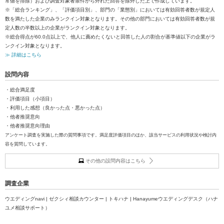
常値を排除）および調査対象者条件から外れた回答を除外した上で作成しています。
※「総合ランキング」、「評価項目別」、部門の「業態別」においては有効回答者数が規定人
数を満たした企業のみランクイン対象となります。その他の部門においては有効回答者数が規
定人数の半数以上の企業がランクイン対象となります。
※総合得点が60.0点以上で、他人に薦めたくないと回答した人の割合が基準値以下の企業がラ
ンクイン対象となります。
≫ 詳細はこちら
設問内容
・総合満足度
・評価項目（小項目）
・利用した感想（良かった点・悪かった点）
・他者推奨意向
・他者推奨意向理由
アンケート調査を実施した際の質問事項です。満足度評価項目のほか、該当サービスの利用状況や検討内
容を質問しています。
その他の設問内容はこちら
調査企業
ウエディングnavi | ゼクシィ相談カウンター | トキハナ | Hanayumeウエディングデスク（ハナ
ユメ相談サポート）