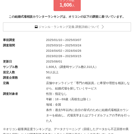
サンプル数
1,606
人
この結婚式場相談カウンターランキングは、オリコンの以下の調査に基づいています。
ジャンル・ランキング定義 調査詳細について
事前調査
2025/01/10～2025/03/07
調査期間
2025/03/10～2025/03/24
2024/04/02～2024/04/26
2023/02/28～2023/03/15
更新日
2025/08/01
サンプル数
1,606人（調査時サンプル数2,310人）
規定人数
50人以上
調査企業数
4社
定義
店舗やオンラインで「専門の相談員」に希望や理想を相談しな
がら、結婚式場を探していくサービス
調査対象者
性別：指定なし
年齢：18～69歳（高校生は除く）
地域：全国
条件：過去5年以内に自分の挙式のために結婚式場相談カウン
ターを経由し、式場見学またはブライダルフェアの予約を行っ
た人
※オリコン顧客満足度ランキングは、データクリーニング（回収したデータから不正回答や異