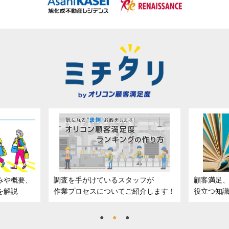
フが
顧客満足、従業員満足の向上に
顧客満足
介します！
役立つ知識をまとめ、わかりやすく解説
向上につ