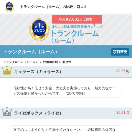
トランクルーム（ルーム）の比較・口コミ
7,031
利用者
人に調査！
トランクルーム（ルーム）
項目変更
トランクルーム（ルーム） ＞ 評価項目別 ＞ 利便性
82.95
点
キュラーズ（キュラーズ）
信頼性が高く任せて安全・大丈夫と実感しており、魅力的なサー
ビス提供も良かったからです。 （20代 /男性）
80.01
点
ライゼボックス（ライゼ）
文句のつけようがなく不満を持たなかった。 絶版書籍の保管な