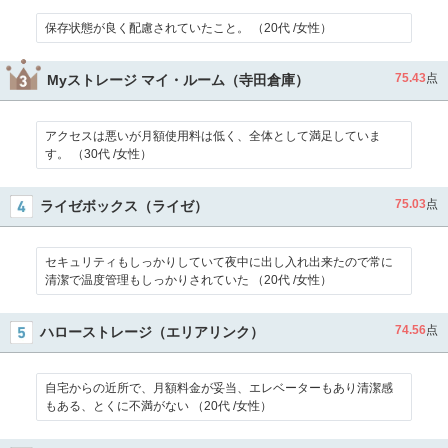
保存状態が良く配慮されていたこと。 （20代 /女性）
75.43
点
Myストレージ マイ・ルーム（寺田倉庫）
アクセスは悪いが月額使用料は低く、全体として満足していま
す。 （30代 /女性）
75.03
点
ライゼボックス（ライゼ）
セキュリティもしっかりしていて夜中に出し入れ出来たので常に
清潔で温度管理もしっかりされていた （20代 /女性）
74.56
点
ハローストレージ（エリアリンク）
自宅からの近所で、月額料金が妥当、エレベーターもあり清潔感
もある、とくに不満がない （20代 /女性）