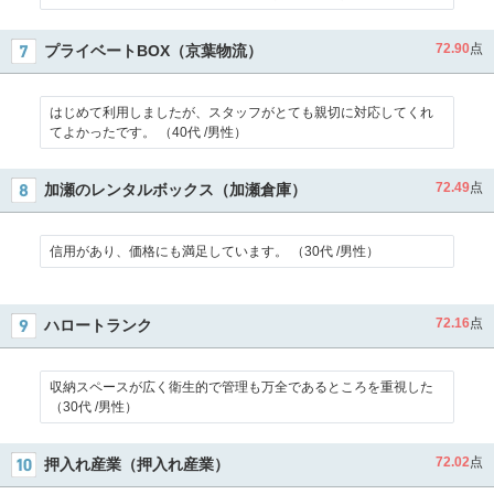
72.90
点
プライベートBOX（京葉物流）
はじめて利用しましたが、スタッフがとても親切に対応してくれ
てよかったです。 （40代 /男性）
72.49
点
加瀬のレンタルボックス（加瀬倉庫）
信用があり、価格にも満足しています。 （30代 /男性）
72.16
点
ハロートランク
収納スペースが広く衛生的で管理も万全であるところを重視した
（30代 /男性）
72.02
点
押入れ産業（押入れ産業）