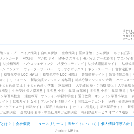
当サイト
れらの配置
ておりま
行うこと
険ショップ
｜
バイク保険
｜
自転車保険
｜
生命保険
｜
医療保険
｜
がん保険
｜
ネット証券
ジットカード
｜
FX取引
｜
MVNO SIM
｜
MVNO スマホ
｜
モバイルデータ通信
｜
プロバイダ
｜
結婚相談所
｜
ハウスウエディング
｜
格安ウエディング
｜
結婚式場情報サイト
｜
結婚式
ーム コンテナ
｜
ウォーターサーバー
｜
カラオケボックス
｜
ネットスーパー
｜
食材宅配サ
｜
格安航空券 LCC 国内線
｜
格安航空券 LCC 国際線
｜
賃貸情報サイト
｜
賃貸情報店舗
｜
建て
｜
リフォーム
｜
新築分譲マンション 首都圏
｜
新築分譲マンション 近畿
｜
ハウスメー
子ども英語 幼児
｜
子ども英語 小学生
｜
家庭教師
｜
大学受験 塾・予備校 現役
｜
大学受験 
集団塾
｜
中学受験 個人指導塾
｜
学習塾 小学生 集団 首都圏
｜
学習塾 小学生 集団 東海
｜
学
イン学習高校生
｜
通信教育・オンライン学習中学生
｜
通信教育・オンライン学習小学生
｜
サイト
｜
転職サイト 女性
｜
アルバイト情報サイト
｜
転職エージェント
｜
医療・介護系転
ディケアエステ
｜
転職サイト（採用担当向け）
｜
オフィス引越し
｜
新卒採用サイト
｜
新卒
向け公開講座
｜
企業研修 若手・中堅社員向け公開講座
｜
福利厚生サービス
オフィス通販
｜
グとは？
｜
会社概要
｜
ニュースリリース
｜
当サイトについて
｜
個人情報保護方針
© oricon ME inc.