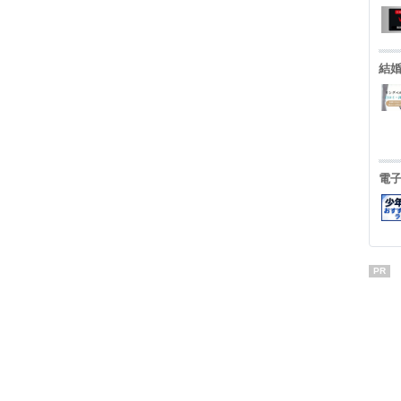
結
電
PR