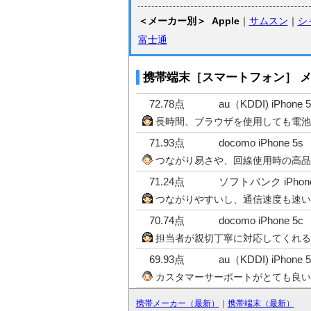
＜メーカー別＞
Apple
｜
サムスン
｜
シ
富士通
携帯端末［スマートフォン］ メー
72.78点
au（KDDI) iPhone 5
長時間、ブラウザを使用しても電池
71.93点
docomo iPhone 5s
つながり易さや、回線使用時の高品
71.24点
ソフトバンク iPhone
つながりやすいし、通信速度も速い
70.74点
docomo iPhone 5c
担当者が親切丁寧に対応してくれる
69.93点
au（KDDI) iPhone 5
カスタマーサーポートがとても良い
携帯メーカー（最新）
｜
携帯端末（最新）