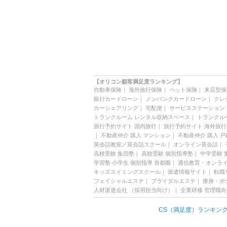
【オリコン顧客満足度ランキング】
自動車保険
｜
海外旅行保険
｜
ペット保険
｜
来店型保
銀行カードローン
｜
ノンバンクカードローン
｜
クレ
カーシェアリング
｜
宅配便
｜
サービスステーション
トランクルーム レンタル収納スペース
｜
トランクル
旅行予約サイト 国内旅行
｜
旅行予約サイト 海外旅行
｜
不動産仲介 購入 マンション
｜
不動産仲介 購入 戸
英会話教室／英会話スクール
｜
オンライン英会話
｜
高校受験 集団塾
｜
高校受験 個別指導塾
｜
中学受験 
学習塾 小学生 個別指導 首都圏
｜
通信教育・オンラ
キッズスイミングスクール
｜
派遣情報サイト
｜
転職
フェイシャルエステ
｜
ブライダルエステ
｜
痩身・ボ
人材派遣会社 （採用担当向け）
｜
企業研修 管理職
CS（満足度）ランキン