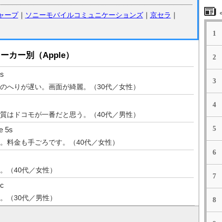
ャープ
｜
ソニーモバイルコミュニケーションズ
｜
京セラ
｜
1
カー別（Apple）
2
s
3
のへりが遅い。画面が綺麗。（30代／女性）
4
質はドコモが一番だと思う。（40代／男性）
5
 5s
。料金も手ごろです。（40代／女性）
6
。（40代／女性）
7
c
。（30代／男性）
8