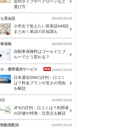
金利タイプやペアローンなど
選び方
ども英会話
2024年2月21日
小学生で覚えたい英単語448語
まとめ！単語の豆知識も
動車保険
2024年2月19日
自動車保険料はゴールドとブ
ルーでどう変わる？
マホ・携帯通信サービス
2026年7月31日
日本通信SIMの評判・口コミ
は？料金プランや安さの理由
を解説
取引
2026年7月16日
JFXの評判・口コミは？利用者
の評価や特徴・注意点を解説
額制動画配信
2026年7月10日