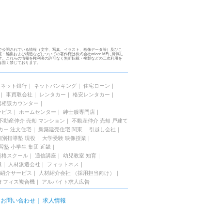
で公開されている情報（文字、写真、イラスト、画像データ等）及びこ
・編集および構造などについての著作権は株式会社oricon MEに帰属し
す。これらの情報を権利者の許可なく無断転載・複製などの二次利用を
は固く禁じております。
｜
ネット銀行
｜
ネットバンキング
｜
住宅ローン
｜
｜
車買取会社
｜
レンタカー
｜
格安レンタカー
｜
場相談カウンター
｜
ービス
｜
ホームセンター
｜
紳士服専門店
｜
不動産仲介 売却 マンション
｜
不動産仲介 売却 戸建て
カー 注文住宅
｜
新築建売住宅 関東
｜
引越し会社
｜
個別指導塾 現役
｜
大学受験 映像授業
｜
習塾 小学生 集団 近畿
｜
資格スクール
｜
通信講座
｜
幼児教室 知育
｜
職
｜
人材派遣会社
｜
フィットネス
｜
紹介サービス
｜
人材紹介会社 （採用担当向け）
｜
オフィス複合機
｜
アルバイト求人広告
｜
お問い合わせ
｜
求人情報