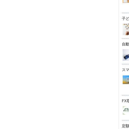
子
自
ス
FX
定