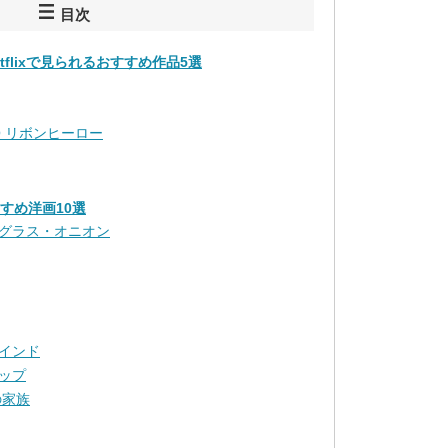
目次
etflixで見られるおすすめ作品5選
ERO リボンヒーロー
すすめ洋画10選
グラス・オニオン
インド
ップ
の家族