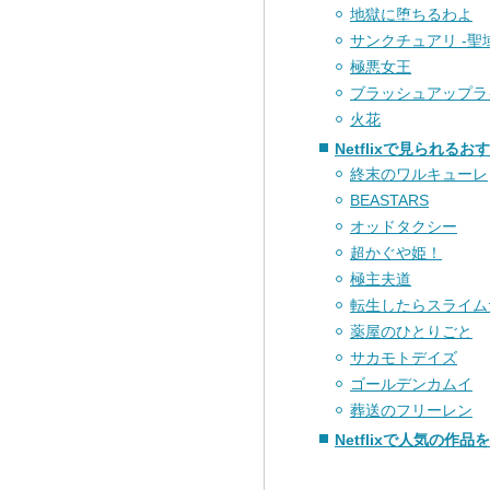
地獄に堕ちるわよ
サンクチュアリ -聖
極悪女王
ブラッシュアップラ
火花
Netflixで見られる
終末のワルキューレ
BEASTARS
オッドタクシー
超かぐや姫！
極主夫道
転生したらスライム
薬屋のひとりごと
サカモトデイズ
ゴールデンカムイ
葬送のフリーレン
Netflixで人気の作