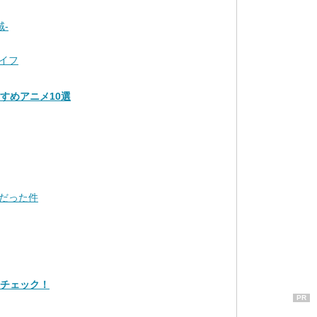
域-
イフ
おすすめアニメ10選
だった件
品をチェック！
PR