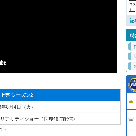
コ
を...
記
特
上等 シーズン2
26年8月4日（火）
リアリティショー（世界独占配信）
ださい。