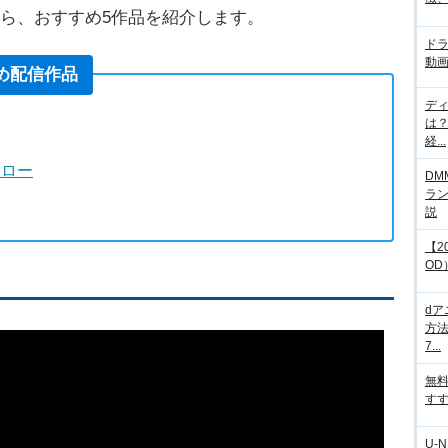
から、おすすめ5作品を紹介します。
ド
動画
すめ配信作品
デ
は
経...
ーロー
DM
ラ
説
【2
OD
d
方法
7...
無
すす
U-