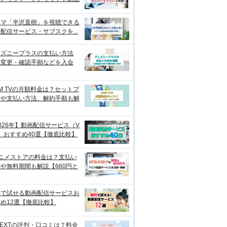
ラマ「半沢直樹」を視聴できる
配信サービス・サブスクを...
ィズニープラスの支払い方法
？変更・確認手順などを入会
M TVの月額料金は？セットプ
ンや支払い方法、解約手順も解
026年】動画配信サービス（V
）おすすめ40選【徹底比較】
アニメストアの料金は？支払い
や無料期間も解説【660円と
料で試せる動画配信サービスお
め12選【徹底比較】
NEXTの評判・口コミは？料金