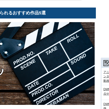
xで見られるおすすめ作品5選
アニ
ンタ
動画サ
DM
点
DM
徴