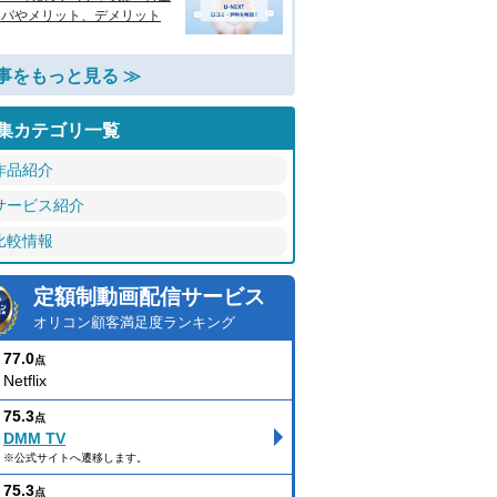
スパやメリット、デメリット
事をもっと見る ≫
集カテゴリ一覧
作品紹介
サービス紹介
比較情報
定額制動画配信サービス
オリコン顧客満足度ランキング
77.0
点
Netflix
75.3
点
DMM TV
※公式サイトへ遷移します。
75.3
点