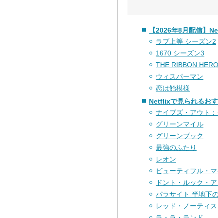
【2026年8月配信】N
ラブ上等 シーズン2
1670 シーズン3
THE RIBBON H
ウィスパーマン
恋は飴模様
Netflixで見られるお
ナイブズ・アウト：
グリーンマイル
グリーンブック
最強のふたり
レオン
ビューティフル・マ
ドント・ルック・ア
パラサイト 半地下
レッド・ノーティス
ラ・ラ・ランド