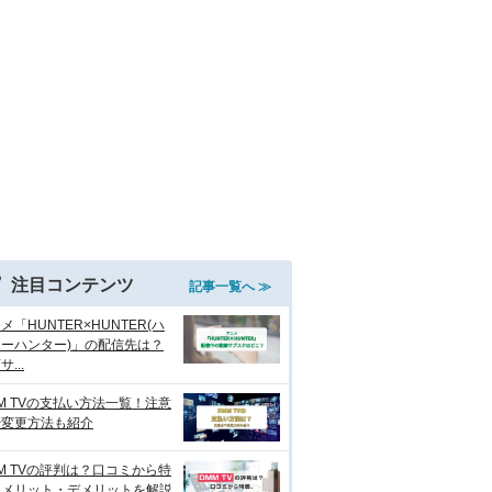
注目コンテンツ
記事一覧へ ≫
メ「HUNTER×HUNTER(ハ
ーハンター)」の配信先は？
...
M TVの支払い方法一覧！注意
や変更方法も紹介
M TVの評判は？口コミから特
、メリット・デメリットを解説