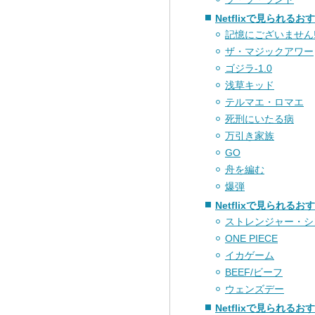
Netflixで見られるお
記憶にございません
ザ・マジックアワー
ゴジラ-1.0
浅草キッド
テルマエ・ロマエ
死刑にいたる病
万引き家族
GO
舟を編む
爆弾
Netflixで見られる
ストレンジャー・シ
ONE PIECE
イカゲーム
BEEF/ビーフ
ウェンズデー
Netflixで見られる