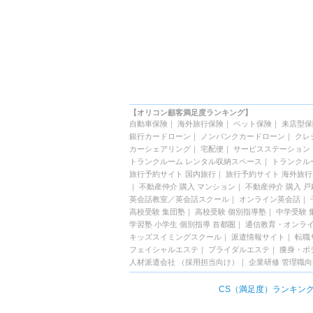
【オリコン顧客満足度ランキング】
自動車保険
｜
海外旅行保険
｜
ペット保険
｜
来店型保
銀行カードローン
｜
ノンバンクカードローン
｜
クレ
カーシェアリング
｜
宅配便
｜
サービスステーション
トランクルーム レンタル収納スペース
｜
トランクル
旅行予約サイト 国内旅行
｜
旅行予約サイト 海外旅行
｜
不動産仲介 購入 マンション
｜
不動産仲介 購入 戸
英会話教室／英会話スクール
｜
オンライン英会話
｜
高校受験 集団塾
｜
高校受験 個別指導塾
｜
中学受験 
学習塾 小学生 個別指導 首都圏
｜
通信教育・オンラ
キッズスイミングスクール
｜
派遣情報サイト
｜
転職
フェイシャルエステ
｜
ブライダルエステ
｜
痩身・ボ
人材派遣会社 （採用担当向け）
｜
企業研修 管理職
CS（満足度）ランキン