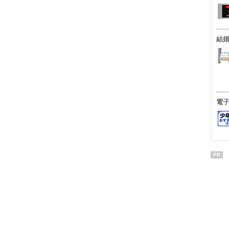
結
電
PR