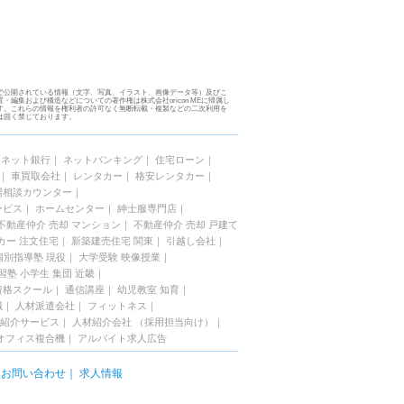
で公開されている情報（文字、写真、イラスト、画像データ等）及びこ
・編集および構造などについての著作権は株式会社oricon MEに帰属し
す。これらの情報を権利者の許可なく無断転載・複製などの二次利用を
は固く禁じております。
｜
ネット銀行
｜
ネットバンキング
｜
住宅ローン
｜
｜
車買取会社
｜
レンタカー
｜
格安レンタカー
｜
場相談カウンター
｜
ービス
｜
ホームセンター
｜
紳士服専門店
｜
不動産仲介 売却 マンション
｜
不動産仲介 売却 戸建て
カー 注文住宅
｜
新築建売住宅 関東
｜
引越し会社
｜
個別指導塾 現役
｜
大学受験 映像授業
｜
習塾 小学生 集団 近畿
｜
資格スクール
｜
通信講座
｜
幼児教室 知育
｜
職
｜
人材派遣会社
｜
フィットネス
｜
紹介サービス
｜
人材紹介会社 （採用担当向け）
｜
オフィス複合機
｜
アルバイト求人広告
｜
お問い合わせ
｜
求人情報