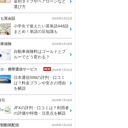
金利タイプやペアローンなど
選び方
ども英会話
2024年2月21日
小学生で覚えたい英単語448語
まとめ！単語の豆知識も
動車保険
2024年2月19日
自動車保険料はゴールドとブ
ルーでどう変わる？
マホ・携帯通信サービス
2026年7月31日
日本通信SIMの評判・口コミ
は？料金プランや安さの理由
を解説
取引
2026年7月16日
JFXの評判・口コミは？利用者
の評価や特徴・注意点を解説
額制動画配信
2026年7月10日