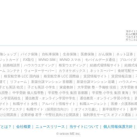
当サイト
れらの配置
ておりま
行うこと
険ショップ
｜
バイク保険
｜
自転車保険
｜
生命保険
｜
医療保険
｜
がん保険
｜
ネット証券
ジットカード
｜
FX取引
｜
MVNO SIM
｜
MVNO スマホ
｜
モバイルデータ通信
｜
プロバイダ
｜
結婚相談所
｜
ハウスウエディング
｜
格安ウエディング
｜
結婚式場情報サイト
｜
結婚式
ーム コンテナ
｜
ウォーターサーバー
｜
カラオケボックス
｜
ネットスーパー
｜
食材宅配サ
｜
格安航空券 LCC 国内線
｜
格安航空券 LCC 国際線
｜
賃貸情報サイト
｜
賃貸情報店舗
｜
建て
｜
リフォーム
｜
新築分譲マンション 首都圏
｜
新築分譲マンション 近畿
｜
ハウスメー
子ども英語 幼児
｜
子ども英語 小学生
｜
家庭教師
｜
大学受験 塾・予備校 現役
｜
大学受験 
集団塾
｜
中学受験 個人指導塾
｜
学習塾 小学生 集団 首都圏
｜
学習塾 小学生 集団 東海
｜
学
イン学習高校生
｜
通信教育・オンライン学習中学生
｜
通信教育・オンライン学習小学生
｜
サイト
｜
転職サイト 女性
｜
アルバイト情報サイト
｜
転職エージェント
｜
医療・介護系転
ディケアエステ
｜
転職サイト（採用担当向け）
｜
オフィス引越し
｜
新卒採用サイト
｜
新卒
向け公開講座
｜
企業研修 若手・中堅社員向け公開講座
｜
福利厚生サービス
オフィス通販
｜
グとは？
｜
会社概要
｜
ニュースリリース
｜
当サイトについて
｜
個人情報保護方針
© oricon ME inc.