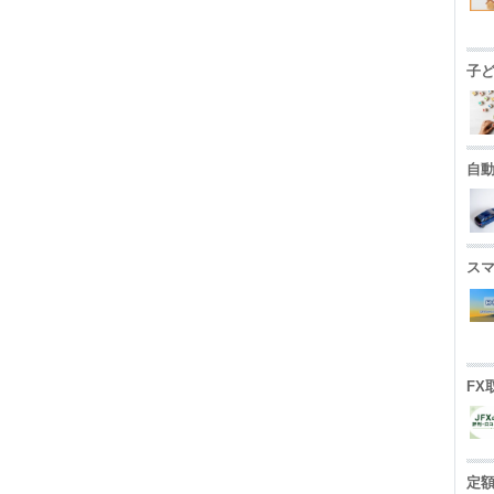
子
自
ス
FX
定