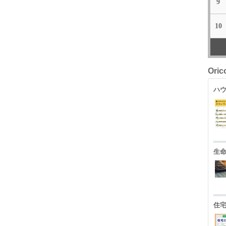
9
10
Ori
ハウ
生
住