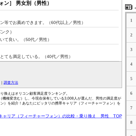
ォン］ 男女別（男性）
1
ン等でお薦めできます。（60代以上／男性）
トバンク）
2
いて良い。（50代／男性）
3
とても満足している。（40代／男性）
4
5
｜
調査方法
6
乗り換えはオリコン顧客満足度ランキング。
機種変含む）し、今現在保有している3,008人が選んだ、男性の満足度が
ォン）を紹介！あなたにピッタリの携帯キャリア（フィーチャーフォン）を
7
キャリア（フィーチャーフォン）の比較・乗り換え 男性 TOP
8