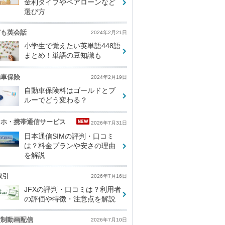
金利タイプやペアローンなど
選び方
ども英会話
2024年2月21日
小学生で覚えたい英単語448語
まとめ！単語の豆知識も
動車保険
2024年2月19日
自動車保険料はゴールドとブ
ルーでどう変わる？
マホ・携帯通信サービス
2026年7月31日
日本通信SIMの評判・口コミ
は？料金プランや安さの理由
を解説
取引
2026年7月16日
JFXの評判・口コミは？利用者
の評価や特徴・注意点を解説
額制動画配信
2026年7月10日