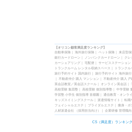
【オリコン顧客満足度ランキング】
自動車保険
｜
海外旅行保険
｜
ペット保険
｜
来店型保
銀行カードローン
｜
ノンバンクカードローン
｜
クレ
カーシェアリング
｜
宅配便
｜
サービスステーション
トランクルーム レンタル収納スペース
｜
トランクル
旅行予約サイト 国内旅行
｜
旅行予約サイト 海外旅行
｜
不動産仲介 購入 マンション
｜
不動産仲介 購入 戸
英会話教室／英会話スクール
｜
オンライン英会話
｜
高校受験 集団塾
｜
高校受験 個別指導塾
｜
中学受験 
学習塾 小学生 個別指導 首都圏
｜
通信教育・オンラ
キッズスイミングスクール
｜
派遣情報サイト
｜
転職
フェイシャルエステ
｜
ブライダルエステ
｜
痩身・ボ
人材派遣会社 （採用担当向け）
｜
企業研修 管理職
CS（満足度）ランキン