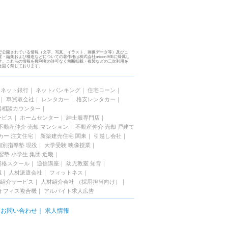
で公開されている情報（文字、写真、イラスト、画像データ等）及びこ
・編集および構造などについての著作権は株式会社oricon MEに帰属し
す。これらの情報を権利者の許可なく無断転載・複製などの二次利用を
は固く禁じております。
｜
ネット銀行
｜
ネットバンキング
｜
住宅ローン
｜
｜
車買取会社
｜
レンタカー
｜
格安レンタカー
｜
場相談カウンター
｜
ービス
｜
ホームセンター
｜
紳士服専門店
｜
不動産仲介 売却 マンション
｜
不動産仲介 売却 戸建て
カー 注文住宅
｜
新築建売住宅 関東
｜
引越し会社
｜
個別指導塾 現役
｜
大学受験 映像授業
｜
習塾 小学生 集団 近畿
｜
資格スクール
｜
通信講座
｜
幼児教室 知育
｜
職
｜
人材派遣会社
｜
フィットネス
｜
紹介サービス
｜
人材紹介会社 （採用担当向け）
｜
オフィス複合機
｜
アルバイト求人広告
｜
お問い合わせ
｜
求人情報