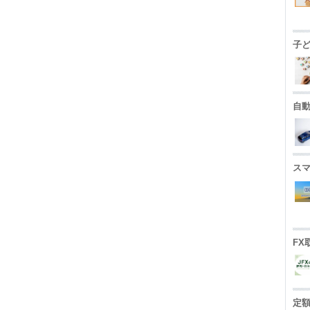
子
自
ス
FX
定