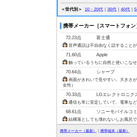
＜世代別＞
10・20代
｜
30代
｜
40代
｜
携帯メーカー［スマートフォン
72.23点
富士通
音声通話は不自由なく話することが
71.60点
Apple
触っているうちに自然と使いこなせ
70.64点
シャープ
画面がきれいで見やすい。大きさが
女性）
70.33点
LGエレクトロニク
通信も常に安定していて、電車など
68.61点
ソニーモバイルコ
結構落としても壊れないしお風呂で
携帯メーカー（最新）
｜
携帯端末（最新）