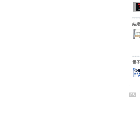
結
電
PR