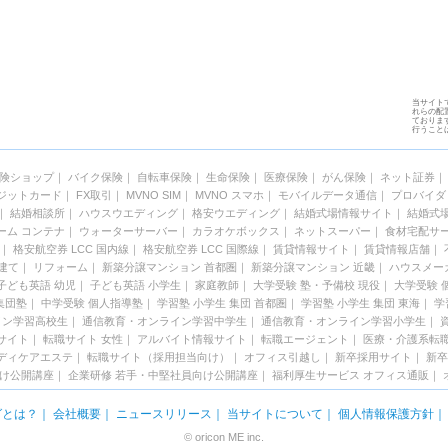
当サイト
れらの配置
ておりま
行うこと
険ショップ
｜
バイク保険
｜
自転車保険
｜
生命保険
｜
医療保険
｜
がん保険
｜
ネット証券
ジットカード
｜
FX取引
｜
MVNO SIM
｜
MVNO スマホ
｜
モバイルデータ通信
｜
プロバイダ
｜
結婚相談所
｜
ハウスウエディング
｜
格安ウエディング
｜
結婚式場情報サイト
｜
結婚式
ーム コンテナ
｜
ウォーターサーバー
｜
カラオケボックス
｜
ネットスーパー
｜
食材宅配サ
｜
格安航空券 LCC 国内線
｜
格安航空券 LCC 国際線
｜
賃貸情報サイト
｜
賃貸情報店舗
｜
建て
｜
リフォーム
｜
新築分譲マンション 首都圏
｜
新築分譲マンション 近畿
｜
ハウスメー
子ども英語 幼児
｜
子ども英語 小学生
｜
家庭教師
｜
大学受験 塾・予備校 現役
｜
大学受験 
集団塾
｜
中学受験 個人指導塾
｜
学習塾 小学生 集団 首都圏
｜
学習塾 小学生 集団 東海
｜
学
イン学習高校生
｜
通信教育・オンライン学習中学生
｜
通信教育・オンライン学習小学生
｜
サイト
｜
転職サイト 女性
｜
アルバイト情報サイト
｜
転職エージェント
｜
医療・介護系転
ディケアエステ
｜
転職サイト（採用担当向け）
｜
オフィス引越し
｜
新卒採用サイト
｜
新卒
向け公開講座
｜
企業研修 若手・中堅社員向け公開講座
｜
福利厚生サービス
オフィス通販
｜
グとは？
｜
会社概要
｜
ニュースリリース
｜
当サイトについて
｜
個人情報保護方針
© oricon ME inc.