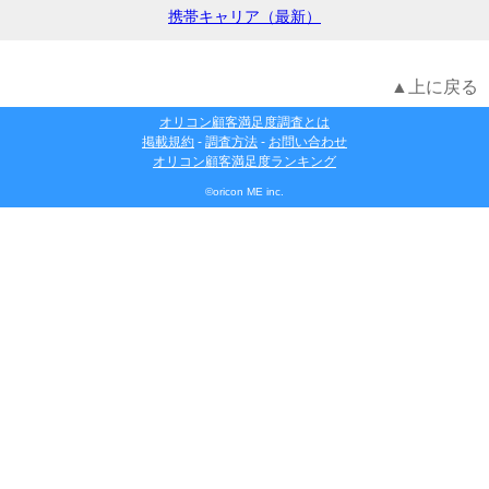
携帯キャリア（最新）
▲上に戻る
オリコン顧客満足度調査とは
掲載規約
-
調査方法
-
お問い合わせ
オリコン顧客満足度ランキング
©oricon ME inc.