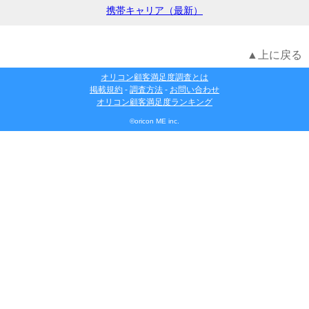
携帯キャリア（最新）
▲上に戻る
オリコン顧客満足度調査とは
掲載規約
-
調査方法
-
お問い合わせ
オリコン顧客満足度ランキング
©oricon ME inc.