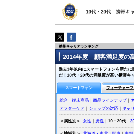
10代・20代 携帯
携帯キャリアランキング
2014年度 顧客満足度
過去3年以内にスマートフォンを新たに購
だ！10代・20代の満足度が高い携帯キ
スマートフォン
フィーチャーフ
総合
｜
端末商品
｜
商品ラインナップ
｜
アフターケア
｜
ショップの対応
｜
キャ
＜属性別＞
女性
｜
男性
｜
10・20代
｜
3
＜地域別＞
北海道・東北
｜
関東
｜
中部