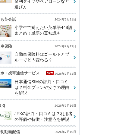
金利タイプやペアローンなど
選び方
ども英会話
2024年2月21日
小学生で覚えたい英単語448語
まとめ！単語の豆知識も
動車保険
2024年2月19日
自動車保険料はゴールドとブ
ルーでどう変わる？
マホ・携帯通信サービス
2026年7月31日
日本通信SIMの評判・口コミ
は？料金プランや安さの理由
を解説
取引
2026年7月16日
JFXの評判・口コミは？利用者
の評価や特徴・注意点を解説
額制動画配信
2026年7月10日