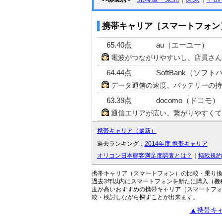
携帯キャリア［スマートフォン］
65.40点
au（エーユー）
電波がつながりやすいし、店員さん
64.44点
SoftBank（ソフ
データ通信の速度、バッテリーの持
63.39点
docomo（ドコモ）
通信エリアが広い。繋がりやすくて
携帯キャリア（最新）
過去ランキング：
2014年度 携帯キャリア
オリコン日本顧客満足度調査とは？
｜
掲載規約
携帯キャリア（スマートフォン）の比較・乗り
過去3年以内にスマートフォンを新たに購入（機種
度が高いおすすめの携帯キャリア（スマートフ
較・検討しながら探すことが出来ます。
▲携帯キャ