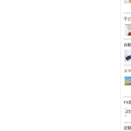
子
自
ス
FX
定