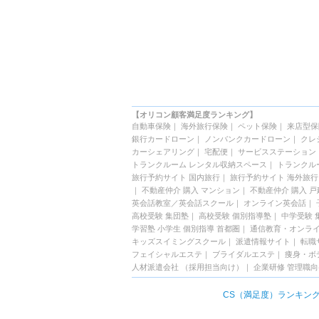
【オリコン顧客満足度ランキング】
自動車保険
｜
海外旅行保険
｜
ペット保険
｜
来店型保
銀行カードローン
｜
ノンバンクカードローン
｜
クレ
カーシェアリング
｜
宅配便
｜
サービスステーション
トランクルーム レンタル収納スペース
｜
トランクル
旅行予約サイト 国内旅行
｜
旅行予約サイト 海外旅行
｜
不動産仲介 購入 マンション
｜
不動産仲介 購入 戸
英会話教室／英会話スクール
｜
オンライン英会話
｜
高校受験 集団塾
｜
高校受験 個別指導塾
｜
中学受験 
学習塾 小学生 個別指導 首都圏
｜
通信教育・オンラ
キッズスイミングスクール
｜
派遣情報サイト
｜
転職
フェイシャルエステ
｜
ブライダルエステ
｜
痩身・ボ
人材派遣会社 （採用担当向け）
｜
企業研修 管理職
CS（満足度）ランキン