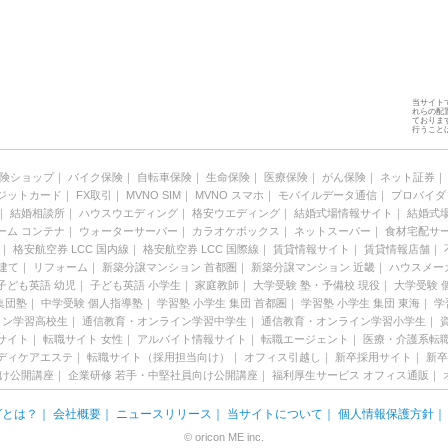
当サイト
れらの配置
ておりま
行うこと
険ショップ
｜
バイク保険
｜
自転車保険
｜
生命保険
｜
医療保険
｜
がん保険
｜
ネット証券
ジットカード
｜
FX取引
｜
MVNO SIM
｜
MVNO スマホ
｜
モバイルデータ通信
｜
プロバイダ
｜
結婚相談所
｜
ハウスウエディング
｜
格安ウエディング
｜
結婚式場情報サイト
｜
結婚式
ーム コンテナ
｜
ウォーターサーバー
｜
カラオケボックス
｜
ネットスーパー
｜
食材宅配サ
｜
格安航空券 LCC 国内線
｜
格安航空券 LCC 国際線
｜
賃貸情報サイト
｜
賃貸情報店舗
｜
建て
｜
リフォーム
｜
新築分譲マンション 首都圏
｜
新築分譲マンション 近畿
｜
ハウスメー
子ども英語 幼児
｜
子ども英語 小学生
｜
家庭教師
｜
大学受験 塾・予備校 現役
｜
大学受験 
集団塾
｜
中学受験 個人指導塾
｜
学習塾 小学生 集団 首都圏
｜
学習塾 小学生 集団 東海
｜
学
イン学習高校生
｜
通信教育・オンライン学習中学生
｜
通信教育・オンライン学習小学生
｜
サイト
｜
転職サイト 女性
｜
アルバイト情報サイト
｜
転職エージェント
｜
医療・介護系転
ディケアエステ
｜
転職サイト（採用担当向け）
｜
オフィス引越し
｜
新卒採用サイト
｜
新卒
向け公開講座
｜
企業研修 若手・中堅社員向け公開講座
｜
福利厚生サービス
オフィス通販
｜
グとは？
｜
会社概要
｜
ニュースリリース
｜
当サイトについて
｜
個人情報保護方針
© oricon ME inc.