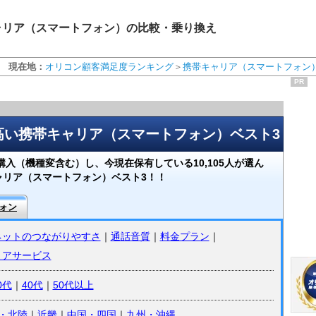
キャリア（スマートフォン）の比較・乗り換え
現在地：
オリコン顧客満足度ランキング
＞
携帯キャリア（スマートフォン
PR
の高い携帯キャリア（スマートフォン）ベスト3
入（機種変含む）し、今現在保有している10,105人が選ん
ャリア（スマートフォン）ベスト3！！
ォン
ネットのつながりやすさ
｜
通話音質
｜
料金プラン
｜
リアサービス
0代
｜
40代
｜
50代以上
・北陸
｜
近畿
｜
中国・四国
｜
九州・沖縄