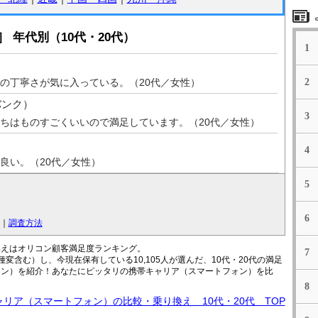
 年代別（10代・20代）
1
の丁寧さが気に入っている。（20代／女性）
2
トバンク）
3
ちはものすごくいいので満足しています。（20代／女性）
4
良い。（20代／女性）
5
6
｜
調査方法
換えはオリコン顧客満足度ランキング。
7
変含む）し、今現在保有している10,105人が選んだ、10代・20代の満足
ォン）を紹介！あなたにピッタリの携帯キャリア（スマートフォン）を比
8
リア（スマートフォン）の比較・乗り換え 10代・20代 TOP