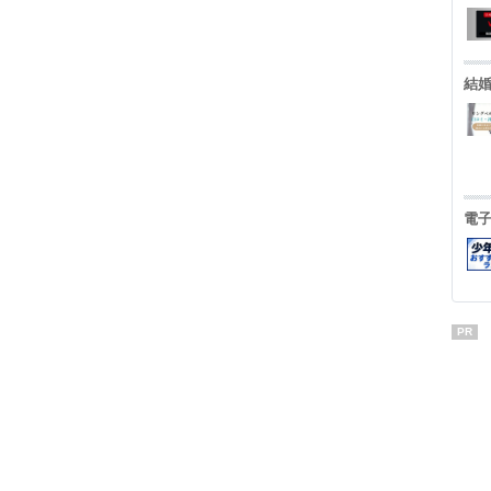
結
電
PR