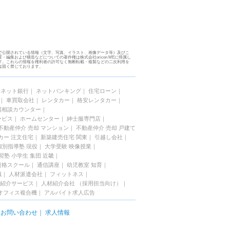
で公開されている情報（文字、写真、イラスト、画像データ等）及びこ
・編集および構造などについての著作権は株式会社oricon MEに帰属し
す。これらの情報を権利者の許可なく無断転載・複製などの二次利用を
は固く禁じております。
｜
ネット銀行
｜
ネットバンキング
｜
住宅ローン
｜
｜
車買取会社
｜
レンタカー
｜
格安レンタカー
｜
場相談カウンター
｜
ービス
｜
ホームセンター
｜
紳士服専門店
｜
不動産仲介 売却 マンション
｜
不動産仲介 売却 戸建て
カー 注文住宅
｜
新築建売住宅 関東
｜
引越し会社
｜
個別指導塾 現役
｜
大学受験 映像授業
｜
習塾 小学生 集団 近畿
｜
資格スクール
｜
通信講座
｜
幼児教室 知育
｜
職
｜
人材派遣会社
｜
フィットネス
｜
紹介サービス
｜
人材紹介会社 （採用担当向け）
｜
オフィス複合機
｜
アルバイト求人広告
｜
お問い合わせ
｜
求人情報