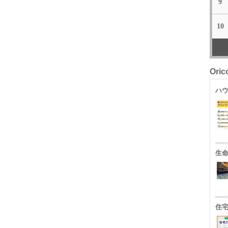
9
10
Ori
ハウ
生
住