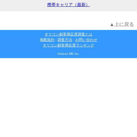
携帯キャリア（最新）
▲上に戻る
オリコン顧客満足度調査とは
掲載規約
-
調査方法
-
お問い合わせ
オリコン顧客満足度ランキング
©oricon ME inc.