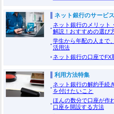
ネット銀行のサービ
ネット銀行のメリット
解説！おすすめの選び
学生から年配の人まで
活用法
ネット銀行の口座でFX
利用方法特集
ネット銀行の解約手続
を付けたいこと
ほんの数分で口座が作れ
口座を開設する方法