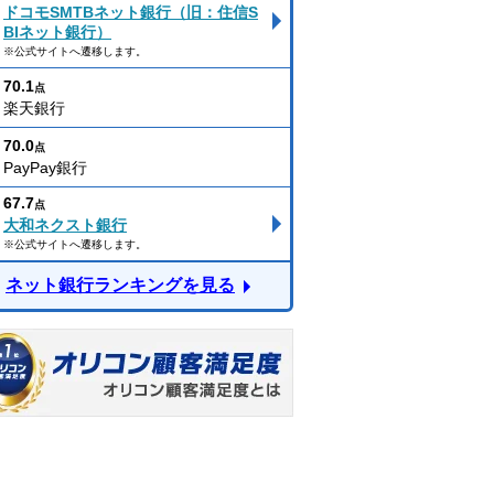
ドコモSMTBネット銀行（旧：住信S
BIネット銀行）
※公式サイトへ遷移します。
70.1
点
楽天銀行
70.0
点
PayPay銀行
67.7
点
大和ネクスト銀行
※公式サイトへ遷移します。
ネット銀行ランキングを見る