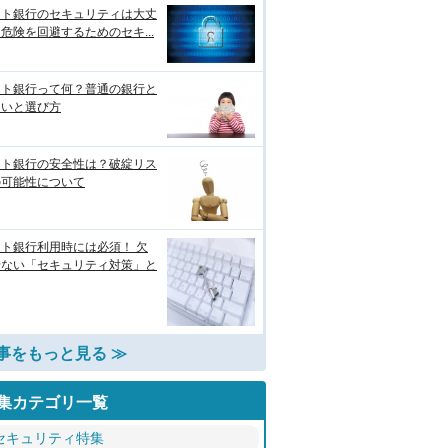
ット銀行のセキュリティは大丈
危険を回避するためのセキ...
ット銀行って何？普通の銀行と
違いと選び方
ット銀行の安全性は？破綻リス
の可能性について
ト銀行利用時には必須！ 欠
せない「セキュリティ対策」と
事をもっと見る ≫
集カテゴリ一覧
セキュリティ特集