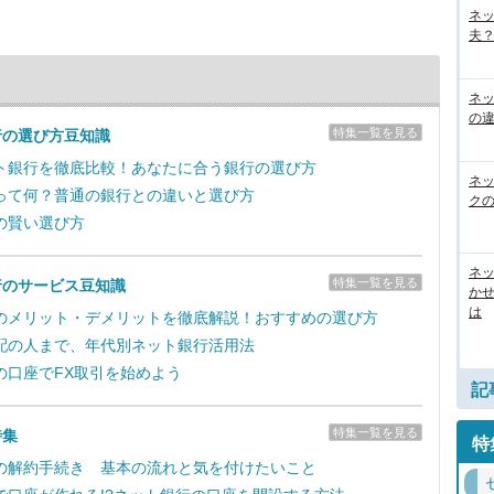
ネ
夫？
ネ
の
特集一覧を見る
行の選び方豆知識
ト銀行を徹底比較！あなたに合う銀行の選び方
ネ
って何？普通の銀行との違いと選び方
ク
の賢い選び方
ネッ
特集一覧を見る
行のサービス豆知識
か
は
のメリット・デメリットを徹底解説！おすすめの選び方
配の人まで、年代別ネット銀行活用法
の口座でFX取引を始めよう
記
特集一覧を見る
特集
特
の解約手続き 基本の流れと気を付けたいこと