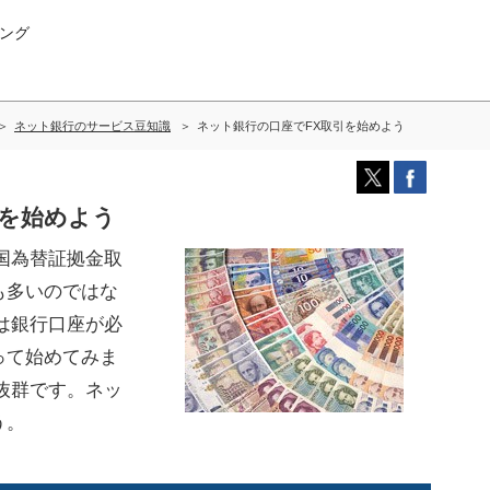
ング
ネット銀行のサービス豆知識
ネット銀行の口座でFX取引を始めよう
引を始めよう
国為替証拠金取
も多いのではな
は銀行口座が必
って始めてみま
抜群です。ネッ
う。