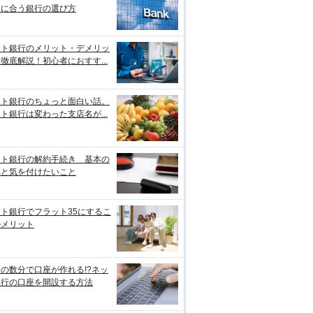
たに合う銀行の選び方
ット銀行のメリット・デメリッ
徹底解説！初心者におすす...
ット銀行のちょっと面白い話。
ト銀行は変わった支店名が...
ット銀行の解約手続き 基本の
れと気を付けたいこと
ト銀行でフラット35にするこ
のメリット
の数分で口座が作れる!?ネッ
銀行の口座を開設する方法