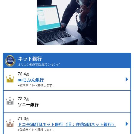
ネット銀行
オリコン顧客満足度ランキング
72.4
点
auじぶん銀行
※公式サイトへ遷移します。
72.2
点
ソニー銀行
71.3
点
ドコモSMTBネット銀行（旧：住信SBIネット銀行）
※公式サイトへ遷移します。