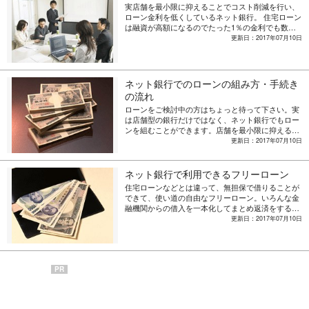
実店舗を最小限に抑えることでコスト削減を行い、
ローン金利を低くしているネット銀行。 住宅ローン
は融資が高額になるのでたった1％の金利でも数百
万から数千万単位の違いが生じます。そのため近
更新日：2017年07月10日
年、低金利のネット銀行が注目されているのです
が、はたして審査基準はどうなっているのでしょう
か？
ネット銀行でのローンの組み方・手続き
の流れ
ローンをご検討中の方はちょっと待って下さい。実
は店舗型の銀行だけではなく、ネット銀行でもロー
ンを組むことができます。店舗を最小限に抑えるこ
とでコストを削減しているので金利が安く、とって
更新日：2017年07月10日
もお得なのです。
ネット銀行で利用できるフリーローン
住宅ローンなどとは違って、無担保で借りることが
できて、使い道の自由なフリーローン。いろんな金
融機関からの借入を一本化してまとめ返済をするの
にも便利です。
更新日：2017年07月10日
PR