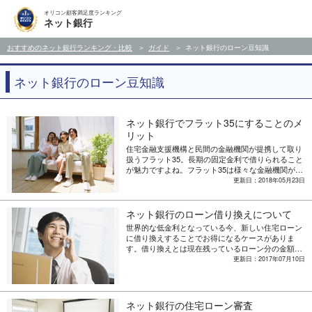
オリコン顧客満足度ランキング
ネット銀行
おすすめのネット銀行ランキング・比較
ガイド
ネット銀行のローン豆知識
ネット銀行のローン豆知識
ネット銀行でフラット35にすることのメ
リット
住宅金融支援機構と民間の金融機関が提携して取り
扱うフラット35。長期の固定金利で借りられること
が魅力ですよね。フラット35は様々な金融機関が扱
っていますが、ネット銀行でも取り扱っています。
更新日：2018年05月23日
実はネット銀行でフラット35を借りると様々なメリ
ットを得ることができます。
ネット銀行のローン借り換えについて
世界的な低金利となっている今、新しい住宅ローン
に借り換えすることでお得になるケースがありま
す。借り換えとは現在残っているローン分の金額を
新しく借りて、前のローンを完済し、その後は新し
更新日：2017年07月10日
くお金を借りた金融機関に返済するというテクニッ
ク。ローンを組んだ時よりも金利が低くなっている
のならば総支払額を低く抑えられるかもしれませ
ん。
ネット銀行の住宅ローン審査