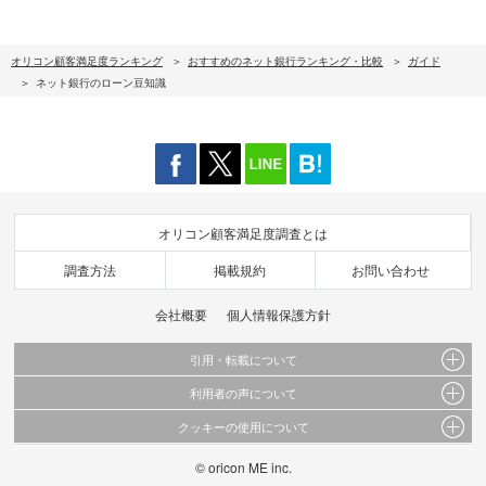
オリコン顧客満足度ランキング
おすすめのネット銀行ランキング・比較
ガイド
ネット銀行のローン豆知識
オリコン顧客満足度調査とは
調査方法
掲載規約
お問い合わせ
会社概要
個人情報保護方針
引用・転載について
利用者の声について
当サイトで公開されている情報（文字、写真、イラスト、画像データ等）及びこれらの配
置・編集および構造などについての著作権は株式会社oricon MEに帰属しております。
クッキーの使用について
当サイトに掲載している内容はすべてサービスの利用者が提出された見解・感想です。
これらの情報を権利者の許可なく無断転載・複製などの二次利用を行うことは固く禁じて
弊社が内容について正確性を含め一切保証するものではありません。
おります。
このサイトでは Cookie を使用して、ユーザーに合わせたコンテンツや広告の表示、ソー
© oricon ME inc.
弊社の見解・ 意見ではないことをご理解いただいた上でご覧ください。
シャル メディア機能の提供、広告の表示回数やクリック数の測定を行っています。