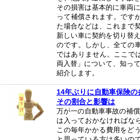
その損害は基本的に車両
って補償されます。です
た場合などは、これまで
新しい車に契約を切り替
のです。しかし、全ての
ではありません。ここで
両入替」について、知っ
紹介します。
14年ぶりに自動車保険
その割合と影響は
万が一の自動車事故の補
は入っておかなければな
この毎年かかる費用をど
と思っている方は多いの