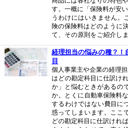
商品には各社なりの特色
す。一概に「保険料が安
うわけにはいきません。
険の保険料はどのように
て、その原則をご紹介し
経理担当の悩みの種？！
目
個人事業主や企業の経理担
はどの勘定科目に仕訳け
か」と悩むときがあるの
か。とくに自動車保険料
するわけではない費目に
惑ってしまいます。ここ
どの勘定科目に仕訳けれ