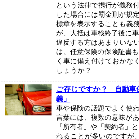
という法律で携行が義務
した場合には罰金刑が規
標章を表示することも義
が、大抵は車検終了後に
違反する方はあまりいな
は、任意保険の保険証書も
く車に備え付けておかな
しょうか？
ご存じですか？ 自動車
義」
車や保険の話題でよく使
言葉には、複数の意味が
「所有者」や「契約者」
れることが多いのですが