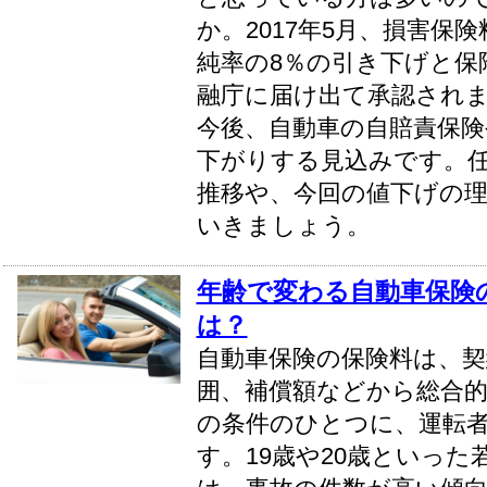
か。2017年5月、損害保
純率の8％の引き下げと保
融庁に届け出て承認され
今後、自動車の自賠責保険
下がりする見込みです。
推移や、今回の値下げの
いきましょう。
年齢で変わる自動車保険
は？
自動車保険の保険料は、契
囲、補償額などから総合
の条件のひとつに、運転
す。19歳や20歳といっ