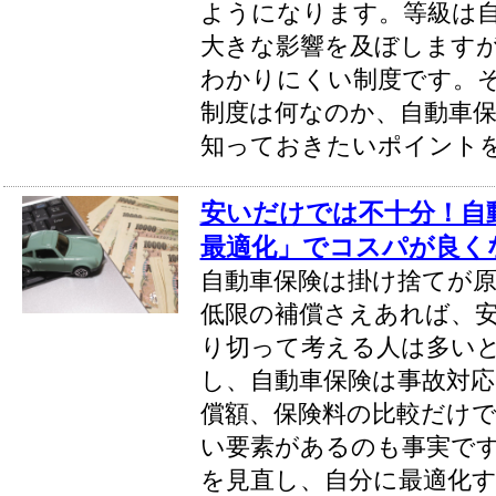
ようになります。等級は
大きな影響を及ぼします
わかりにくい制度です。
制度は何なのか、自動車
知っておきたいポイント
安いだけでは不十分！自
最適化」でコスパが良く
自動車保険は掛け捨てが
低限の補償さえあれば、
り切って考える人は多い
し、自動車保険は事故対応
償額、保険料の比較だけ
い要素があるのも事実で
を見直し、自分に最適化