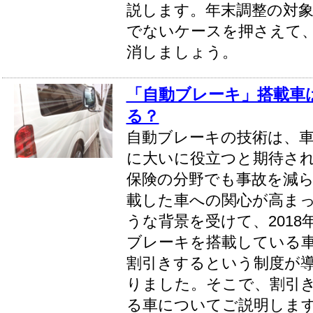
説します。年末調整の対
でないケースを押さえて
消しましょう。
「自動ブレーキ」搭載車
る？
自動ブレーキの技術は、
に大いに役立つと期待さ
保険の分野でも事故を減
載した車への関心が高ま
うな背景を受けて、2018
ブレーキを搭載している
割引きするという制度が
りました。そこで、割引
る車についてご説明しま