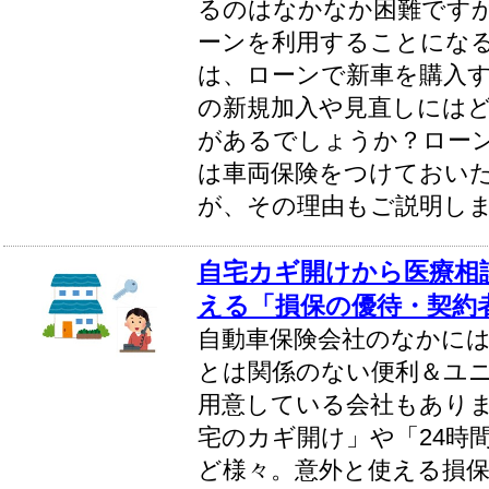
るのはなかなか困難です
ーンを利用することにな
は、ローンで新車を購入
の新規加入や見直しには
があるでしょうか？ロー
は車両保険をつけておい
が、その理由もご説明し
自宅カギ開けから医療相
える「損保の優待・契約
自動車保険会社のなかに
とは関係のない便利＆ユ
用意している会社もあり
宅のカギ開け」や「24時
ど様々。意外と使える損