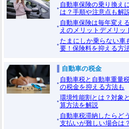
自動車保険の乗り換え
は？手順や注意点も解
自動車保険は毎年変え
えのメリットデメリッ
たまにしか乗らない車
要！保険料を抑える方
自動車の税金
自動車税と自動車重量
の税金を抑える方法も
環境性能割とは？対象
算方法を解説
自動車税滞納したらど
支払いが難しい場合は