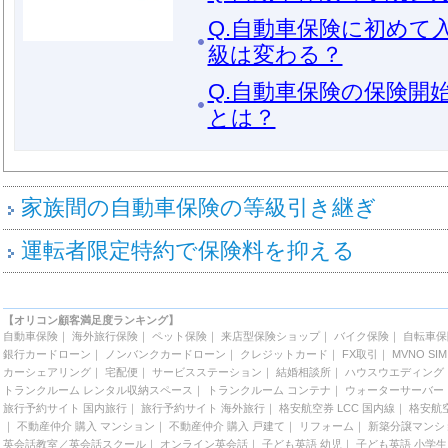
Q.自動車保険に初めて
級は変わる？
Q.自動車保険の保険開
とは？
家族間の自動車保険の等級引き継ぎ
運転者限定特約で保険料を抑える
【オリコン顧客満足度ランキング】
自動車保険
｜
海外旅行保険
｜
ペット保険
｜
来店型保険ショップ
｜
バイク保険
｜
自転車保
銀行カードローン
｜
ノンバンクカードローン
｜
クレジットカード
｜
FX取引
｜
MVNO SIM
カーシェアリング
｜
宅配便
｜
サービスステーション
｜
結婚相談所
｜
ハウスウエディング
トランクルーム レンタル収納スペース
｜
トランクルーム コンテナ
｜
ウォーターサーバー
旅行予約サイト 国内旅行
｜
旅行予約サイト 海外旅行
｜
格安航空券 LCC 国内線
｜
格安航空
｜
不動産仲介 購入 マンション
｜
不動産仲介 購入 戸建て
｜
リフォーム
｜
新築分譲マンシ
英会話教室／英会話スクール
｜
オンライン英会話
｜
子ども英語 幼児
｜
子ども英語 小学生