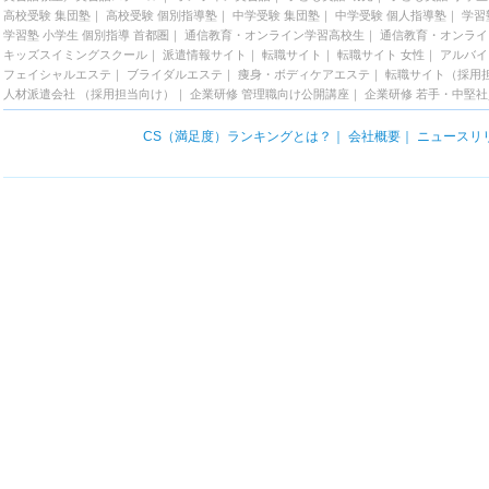
高校受験 集団塾
｜
高校受験 個別指導塾
｜
中学受験 集団塾
｜
中学受験 個人指導塾
｜
学習
学習塾 小学生 個別指導 首都圏
｜
通信教育・オンライン学習高校生
｜
通信教育・オンライ
キッズスイミングスクール
｜
派遣情報サイト
｜
転職サイト
｜
転職サイト 女性
｜
アルバイ
フェイシャルエステ
｜
ブライダルエステ
｜
痩身・ボディケアエステ
｜
転職サイト（採用
人材派遣会社 （採用担当向け）
｜
企業研修 管理職向け公開講座
｜
企業研修 若手・中堅
CS（満足度）ランキングとは？
｜
会社概要
｜
ニュースリ