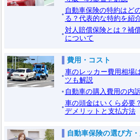
自動車保険の特約はど
る？代表的な特約を紹
対人賠償保険とは？補
について
費用・コスト
車のレッカー費用相場
ツも解説
自動車の購入費用の内
車の頭金はいくら必要
デメリットと支払方法
自動車保険の選び方・