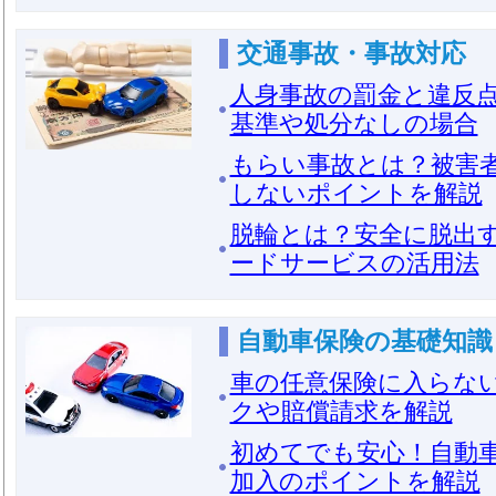
交通事故・事故対応
人身事故の罰金と違反
基準や処分なしの場合
もらい事故とは？被害
しないポイントを解説
脱輪とは？安全に脱出
ードサービスの活用法
自動車保険の基礎知識
車の任意保険に入らな
クや賠償請求を解説
初めてでも安心！自動
加入のポイントを解説