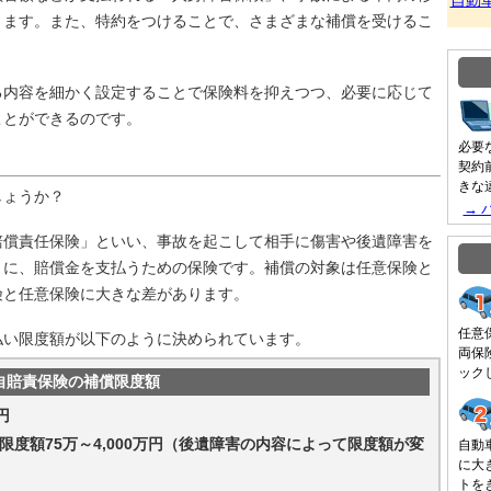
自動
ります。また、特約をつけることで、さまざまな補償を受けるこ
内容を細かく設定することで保険料を抑えつつ、必要に応じて
ことができるのです。
必要
契約
きな
ょうか？
→ 
償責任保険」といい、事故を起こして相手に傷害や後遺障害を
きに、賠償金を支払うための保険です。補償の対象は任意保険と
険と任意保険に大きな差があります。
任意
い限度額が以下のように決められています。
両保
ック
自賠責保険の補償限度額
円
度額75万～4,000万円（後遺障害の内容によって限度額が変
自動
に大
トを