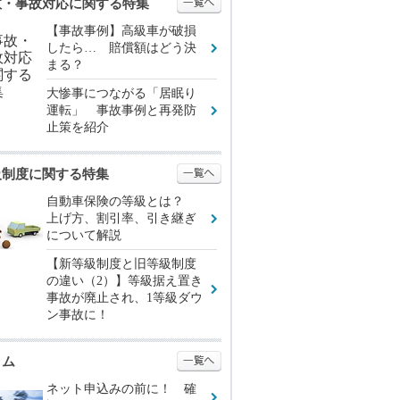
故・事故対応に関する特集
【事故事例】高級車が破損
したら… 賠償額はどう決
まる？
大惨事につながる「居眠り
運転」 事故事例と再発防
止策を紹介
級制度に関する特集
自動車保険の等級とは？
上げ方、割引率、引き継ぎ
について解説
【新等級制度と旧等級制度
の違い（2）】等級据え置き
事故が廃止され、1等級ダウ
ン事故に！
ラム
ネット申込みの前に！ 確