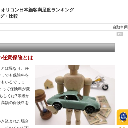
 オリコン日本顧客満足度ランキング
グ・比較
自動車保
PR
い任意保険とは
とは異なり、任
少しでも保険料を
方もいるでしょ
よって保険料が変
もしくは7等級か
、高額の保険料を
き込まれた場合