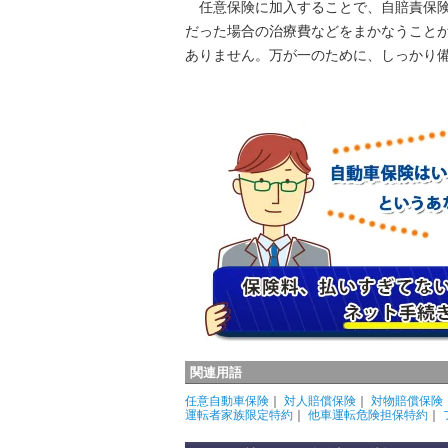
任意保険に加入することで、自賠責保険
だった場合の治療費などをまかなうこと
ありません。万が一のために、しっかり
関連用語
任意自動車保険
｜
対人賠償保険
｜
対物賠償保険
運転者家族限定特約
｜
他車運転危険担保特約
｜