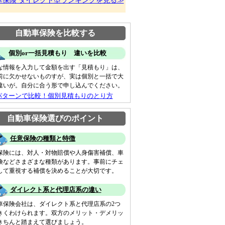
車保険 ダイレクト型ランキングを見る≫
自動車保険を比較する
個別or一括見積もり 違いを比較
な情報を入力して金額を出す「見積もり」は、
前に欠かせないものすが、実は個別と一括で大
違いが。自分に合う形で申し込んでください。
パターンで比較！個別見積もりのとり方
自動車保険選びのポイント
任意保険の種類と特徴
保険には、対人・対物賠償や人身傷害補償、車
険などさまざまな種類があります。事前にチェ
して重視する補償を決めることが大切です。
ダイレクト系と代理店系の違い
車保険会社は、ダイレクト系と代理店系の2つ
きくわけられます。双方のメリット・デメリッ
きちんと踏まえて選びましょう。