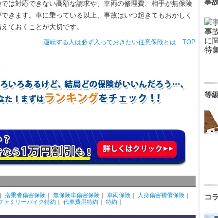
事
では対応できない高額な請求や、車両の修理費、相手が無保険
ができます。車に乗っている以上、事故はいつ起きてもおかしく
備えておくことが大切です。
運転する人は必ず入っておきたい任意保険とは TOP
等
｜
搭乗者傷害保険
｜
無保険車傷害保険
｜
車両保険
｜
人身傷害補償保険
｜
コ
ファミリーバイク特約
｜
代車費用特約
｜
特約
｜