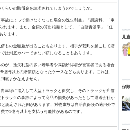
くらいの賠償金を請求されてしまうのでしょうか。
事故によって働けなくなった場合の逸失利益」「慰謝料」「車
められます。また、金額の算出根拠として、「自賠責基準」「任
あります。
見
倍もの金額差が出ることもあります。相手が裁判を起こして賠
けでは到底カバーできない額になることもあります。
のが、逸失利益の多い若年者や高額所得者が被害者である場合
で5億円以上の賠償額となったケースなどもあります。これは、
は到底まかなえません。
保
向車線に進入して大型トラックと衝突し、そのトラックが店舗
だトラックの事故によって商品の損失があったとして運送会社が
損害額と認定された例があります。対物事故は自賠責保険の適用外で
費で1億円以上を支払う可能性があるのです。