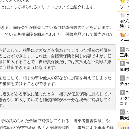
入っておくのが安
7
ことによって得られるメリットについてご紹介します。
ソニ
7
セゾ
険）
きる、保険会社が販売している自動車保険のことをいいます。
介している各種保険を組み合わせた、保険商品として販売されて
7
イー
7
を起こして、相手にケガなどを負わせてしまった場合の補償を
三井
ることができます。これは、自賠責保険と同じ内容ですが、任
険に加入することで、自賠責保険だけでは支払えない高額の賠
7
にも対応できるようになります。
SB
を起こして、相手の車や他人の家などに損害を与えてしまった
7
の補償を受けることができます。
チュ
7
に過失がある事故に遭ったとき、相手が任意保険に加入してい
アク
場合や、加入していても補償内容が不十分な場合に補填してく
コミ
す。
7
楽天
予め決められた金額で補償してくれる「搭乗者傷害保険」や、
損害額などが支払われる「人身障害保険」、事故による車両の修