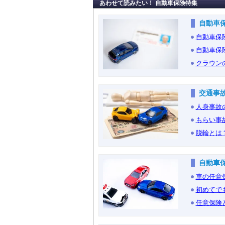
あわせて読みたい！ 自動車保険特集
自動車
自動車保
自動車保
クラウン
交通事
人身事故
もらい事
脱輪とは
自動車
車の任意
初めてで
任意保険