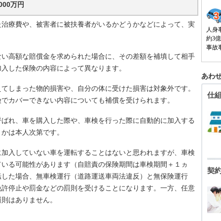
00万円
治療費や、被害者に被扶養者がいるかどうかなどによって、実
人身
約3
事故
い高額な賠償金を求められた場合に、その差額を補填して相手
加入した保険の内容によって異なります。
あわせ
てしまった物的損害や、自分の体に受けた損害は対象外です。
仕
険でカバーできない内容についても補償を受けられます。
ばれ、車を購入した際や、車検を行った際に自動的に加入する
うかは本人次第です。
加入していない車を運転することはないと思われますが、車検
ている可能性があります（自賠責の保険期間は車検期間＋１ヵ
契
転した場合、無車検運行（道路運送車両法違反）と無保険運行
免許停止や罰金などの罰則を受けることになります。一方、任意
罰則はありません。