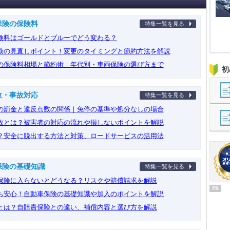
保険の保険料
特集一覧を見る
険料はゴールドとブルーでどう変わる？
険の見直しポイント！変更のタイミングと節約方法を解説
の保険料相場と節約術｜年代別・車両保険の選び方まで
初
故・事故対応
特集一覧を見る
の罰金と違反点数の関係｜免停の基準や処分なしの場合
故とは？被害者の対応の流れや損しないポイントを解説
？安全に脱出する方法と対策、ロードサービスの活用法
保険の基礎知識
特集一覧を見る
保険に入らないとどうなる？リスクや賠償請求を解説
PR
も安心！自動車保険の基礎知識や加入のポイントを解説
とは？自賠責保険との違い、補償内容と選び方を解説