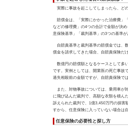
実際に事故を起こしてしまったら、どの
賠償金は、「実際にかかった治療費」「
などの修理費」の4つの合計で金額が決
意保険基準」「裁判基準」の3つの基準が
自賠責基準と裁判基準の賠償金では、数
償金を請求してきた場合、自賠責保険だ
数億円の賠償額となるケースとして多い
です。実例としては、開業医の死亡事故
過失相殺前の金額ですが、自賠責保険で
また、対物事故については、乗用車が対
に飛び込んだ裁判で、高額な衣類を積ん
訴えられた裁判で、1億3,450万円の
すから、任意保険に入っていない場合は自
任意保険の必要性と探し方