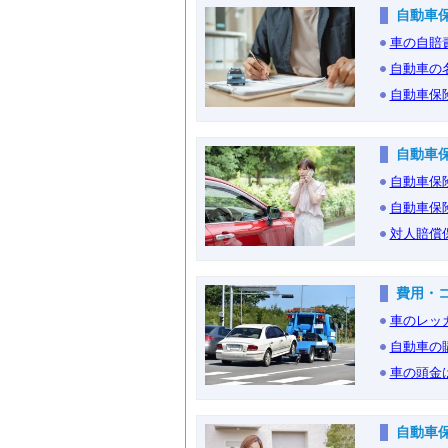
自動車
車の自賠
自動車の
自動車保
自動車
自動車保
自動車保
対人賠償
費用・
車のレッ
自動車の
車の頭金
自動車