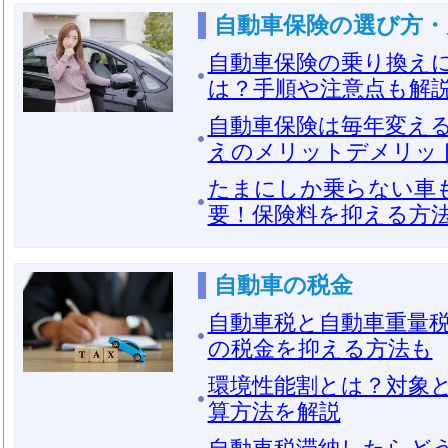
自動車保険の選び方・
自動車保険の乗り換え
は？手順や注意点も解
自動車保険は毎年変え
えのメリットデメリッ
たまにしか乗らない車
要！保険料を抑える方
自動車の税金
自動車税と自動車重量
の税金を抑える方法も
環境性能割とは？対象
算方法を解説