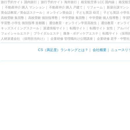
旅行予約サイト 国内旅行
｜
旅行予約サイト 海外旅行
｜
格安航空券 LCC 国内線
｜
格安航空
｜
不動産仲介 購入 マンション
｜
不動産仲介 購入 戸建て
｜
リフォーム
｜
新築分譲マンシ
英会話教室／英会話スクール
｜
オンライン英会話
｜
子ども英語 幼児
｜
子ども英語 小学生
高校受験 集団塾
｜
高校受験 個別指導塾
｜
中学受験 集団塾
｜
中学受験 個人指導塾
｜
学習
学習塾 小学生 個別指導 首都圏
｜
通信教育・オンライン学習高校生
｜
通信教育・オンライ
キッズスイミングスクール
｜
派遣情報サイト
｜
転職サイト
｜
転職サイト 女性
｜
アルバイ
フェイシャルエステ
｜
ブライダルエステ
｜
痩身・ボディケアエステ
｜
転職サイト（採用
人材派遣会社 （採用担当向け）
｜
企業研修 管理職向け公開講座
｜
企業研修 若手・中堅
CS（満足度）ランキングとは？
｜
会社概要
｜
ニュースリ