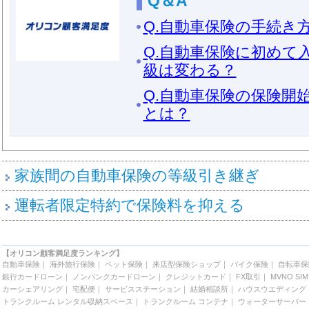
Q＆A
Q.自動車保険の手続き
Q.自動車保険に初めて
級は変わる？
Q.自動車保険の保険開
とは？
家族間の自動車保険の等級引き継ぎ
運転者限定特約で保険料を抑える
【オリコン顧客満足度ランキング】
自動車保険
｜
海外旅行保険
｜
ペット保険
｜
来店型保険ショップ
｜
バイク保険
｜
自転車保
銀行カードローン
｜
ノンバンクカードローン
｜
クレジットカード
｜
FX取引
｜
MVNO SIM
カーシェアリング
｜
宅配便
｜
サービスステーション
｜
結婚相談所
｜
ハウスウエディング
トランクルーム レンタル収納スペース
｜
トランクルーム コンテナ
｜
ウォーターサーバー