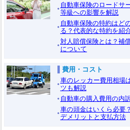
自動車保険のロードサ
等級への影響を解説
自動車保険の特約はど
る？代表的な特約を紹
対人賠償保険とは？補
について
費用・コスト
車のレッカー費用相場
ツも解説
自動車の購入費用の内
車の頭金はいくら必要
デメリットと支払方法