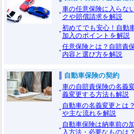
車の任意保険に入らな
クや賠償請求を解説
初めてでも安心！自動
加入のポイントを解説
任意保険とは？自賠責
内容と選び方を解説
自動車保険の契約
車の自賠責保険の名義
義変更する方法も解説
自動車の名義変更とは
や主な流れを解説
自動車保険は納車前の
入方法・必要なものは