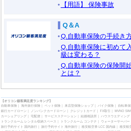
【用語】 保険事故
Q＆A
Q.自動車保険の手続き
Q.自動車保険に初めて
級は変わる？
Q.自動車保険の保険開
とは？
【オリコン顧客満足度ランキング】
自動車保険
｜
海外旅行保険
｜
ペット保険
｜
来店型保険ショップ
｜
バイク保険
｜
自転車保
銀行カードローン
｜
ノンバンクカードローン
｜
クレジットカード
｜
FX取引
｜
MVNO SIM
カーシェアリング
｜
宅配便
｜
サービスステーション
｜
結婚相談所
｜
ハウスウエディング
トランクルーム レンタル収納スペース
｜
トランクルーム コンテナ
｜
ウォーターサーバー
旅行予約サイト 国内旅行
｜
旅行予約サイト 海外旅行
｜
格安航空券 LCC 国内線
｜
格安航空