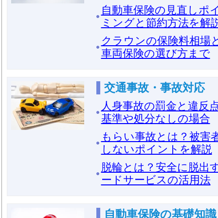
自動車保険の見直しポ
ミングと節約方法を解
クラウンの保険料相場
車両保険の選び方まで
交通事故・事故対応
人身事故の罰金と違反
基準や処分なしの場合
もらい事故とは？被害
しないポイントを解説
脱輪とは？安全に脱出
ードサービスの活用法
自動車保険の基礎知識