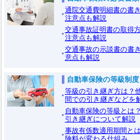
通院交通費明細書の書
注意点も解説
交通事故証明書の取得
注意点も解説
交通事故の示談書の書
意点も解説
自動車保険の等級制度
等級の引き継ぎ方は？
間での引き継ぎなどを
自動車保険の等級とは？
引き継ぎについて解説
事故有係数適用期間と
険料が変わる仕組み