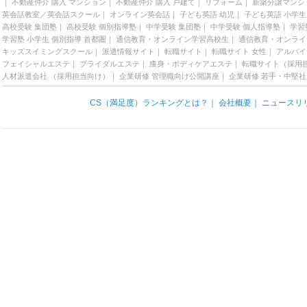
｜
不動産仲介 購入 マンション
｜
不動産仲介 購入 戸建て
｜
リフォーム
｜
新築分譲マンシ
英会話教室／英会話スクール
｜
オンライン英会話
｜
子ども英語 幼児
｜
子ども英語 小学生
高校受験 集団塾
｜
高校受験 個別指導塾
｜
中学受験 集団塾
｜
中学受験 個人指導塾
｜
学習
学習塾 小学生 個別指導 首都圏
｜
通信教育・オンライン学習高校生
｜
通信教育・オンライ
キッズスイミングスクール
｜
派遣情報サイト
｜
転職サイト
｜
転職サイト 女性
｜
アルバイ
フェイシャルエステ
｜
ブライダルエステ
｜
痩身・ボディケアエステ
｜
転職サイト（採用
人材派遣会社 （採用担当向け）
｜
企業研修 管理職向け公開講座
｜
企業研修 若手・中堅
CS（満足度）ランキングとは？
｜
会社概要
｜
ニュースリ