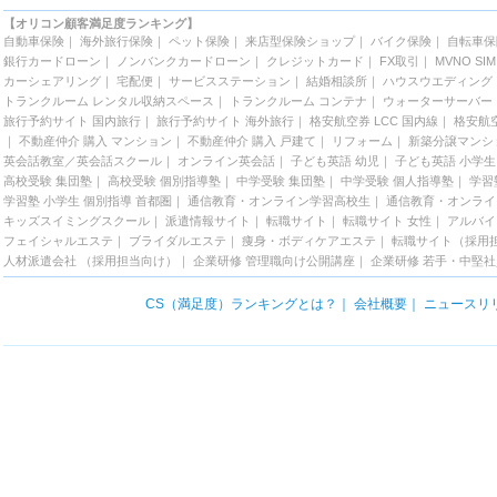
【オリコン顧客満足度ランキング】
自動車保険
｜
海外旅行保険
｜
ペット保険
｜
来店型保険ショップ
｜
バイク保険
｜
自転車保
銀行カードローン
｜
ノンバンクカードローン
｜
クレジットカード
｜
FX取引
｜
MVNO SIM
カーシェアリング
｜
宅配便
｜
サービスステーション
｜
結婚相談所
｜
ハウスウエディング
トランクルーム レンタル収納スペース
｜
トランクルーム コンテナ
｜
ウォーターサーバー
旅行予約サイト 国内旅行
｜
旅行予約サイト 海外旅行
｜
格安航空券 LCC 国内線
｜
格安航空
｜
不動産仲介 購入 マンション
｜
不動産仲介 購入 戸建て
｜
リフォーム
｜
新築分譲マンシ
英会話教室／英会話スクール
｜
オンライン英会話
｜
子ども英語 幼児
｜
子ども英語 小学生
高校受験 集団塾
｜
高校受験 個別指導塾
｜
中学受験 集団塾
｜
中学受験 個人指導塾
｜
学習
学習塾 小学生 個別指導 首都圏
｜
通信教育・オンライン学習高校生
｜
通信教育・オンライ
キッズスイミングスクール
｜
派遣情報サイト
｜
転職サイト
｜
転職サイト 女性
｜
アルバイ
フェイシャルエステ
｜
ブライダルエステ
｜
痩身・ボディケアエステ
｜
転職サイト（採用
人材派遣会社 （採用担当向け）
｜
企業研修 管理職向け公開講座
｜
企業研修 若手・中堅
CS（満足度）ランキングとは？
｜
会社概要
｜
ニュースリ