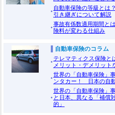
自動車保険の等級とは？
引き継ぎについて解説
事故有係数適用期間と
険料が変わる仕組み
自動車保険のコラム
テレマティクス保険と
メリット・デメリット
世界の「自動車保険」事
ンタカー！ 日本の自
世界の「自動車保険」事
と日本、異なる「補償
的」