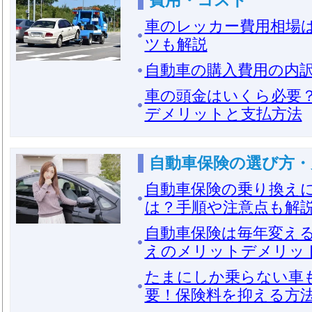
費用・コスト
車のレッカー費用相場
ツも解説
自動車の購入費用の内
車の頭金はいくら必要
デメリットと支払方法
自動車保険の選び方・
自動車保険の乗り換え
は？手順や注意点も解
自動車保険は毎年変え
えのメリットデメリッ
たまにしか乗らない車
要！保険料を抑える方