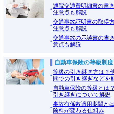
通院交通費明細書の書
注意点も解説
交通事故証明書の取得
注意点も解説
交通事故の示談書の書
意点も解説
自動車保険の等級制度
等級の引き継ぎ方は？
間での引き継ぎなどを
自動車保険の等級とは？
引き継ぎについて解説
事故有係数適用期間と
険料が変わる仕組み