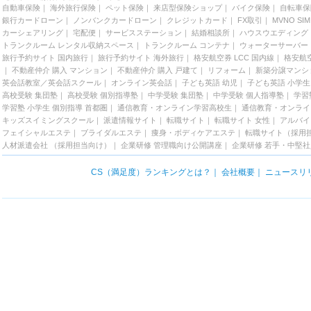
自動車保険
｜
海外旅行保険
｜
ペット保険
｜
来店型保険ショップ
｜
バイク保険
｜
自転車保
銀行カードローン
｜
ノンバンクカードローン
｜
クレジットカード
｜
FX取引
｜
MVNO SIM
カーシェアリング
｜
宅配便
｜
サービスステーション
｜
結婚相談所
｜
ハウスウエディング
トランクルーム レンタル収納スペース
｜
トランクルーム コンテナ
｜
ウォーターサーバー
旅行予約サイト 国内旅行
｜
旅行予約サイト 海外旅行
｜
格安航空券 LCC 国内線
｜
格安航空
｜
不動産仲介 購入 マンション
｜
不動産仲介 購入 戸建て
｜
リフォーム
｜
新築分譲マンシ
英会話教室／英会話スクール
｜
オンライン英会話
｜
子ども英語 幼児
｜
子ども英語 小学生
高校受験 集団塾
｜
高校受験 個別指導塾
｜
中学受験 集団塾
｜
中学受験 個人指導塾
｜
学習
学習塾 小学生 個別指導 首都圏
｜
通信教育・オンライン学習高校生
｜
通信教育・オンライ
キッズスイミングスクール
｜
派遣情報サイト
｜
転職サイト
｜
転職サイト 女性
｜
アルバイ
フェイシャルエステ
｜
ブライダルエステ
｜
痩身・ボディケアエステ
｜
転職サイト（採用
人材派遣会社 （採用担当向け）
｜
企業研修 管理職向け公開講座
｜
企業研修 若手・中堅
CS（満足度）ランキングとは？
｜
会社概要
｜
ニュースリ