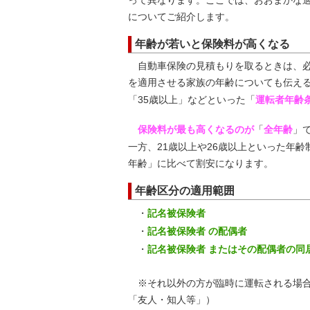
って異なります。ここでは、おおまかな
についてご紹介します。
年齢が若いと保険料が高くなる
自動車保険の見積もりを取るときは、必
を適用させる家族の年齢についても伝える
「35歳以上」などといった「
運転者年齢
保険料が最も高くなるのが
「
全年齢
」
一方、21歳以上や26歳以上といった年
年齢」に比べて割安になります。
年齢区分の適用範囲
・
記名被保険者
・
記名被保険者 の配偶者
・
記名被保険者 またはその配偶者の同
※それ以外の方が臨時に運転される場合
「友人・知人等」）