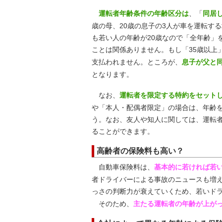
運転者年齢条件の年齢区分は
、「
同居
歳の母、20歳の息子の3人が車を運転す
も若い人の年齢が20歳なので「全年齢」
ことは関係ありません。もし「35歳以上
支払われません。ところが、
息子が父と
となります。
なお、
運転者を限定する特約をセット
や「本人・配偶者限定」の場合は、年齢
う。なお、友人や知人に関しては、運転
ることができます。
高齢者の保険料も高い？
自動車保険料は、
基本的に若ければ若
者ドライバーによる事故のニュースも増
っさの判断力が衰えていくため、若いド
そのため、
主たる運転者の年齢が上が