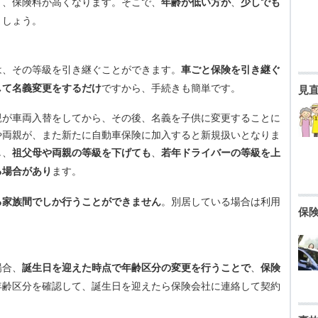
、保険料が高くなります。そこで、
年齢が低い方が
、
少しでも
ましょう。
、その等級を引き継ぐことができます。
車ごと保険を引き継ぐ
して名義変更をするだけ
ですから、手続きも簡単です。
見
が車両入替をしてから、その後、名義を子供に変更することに
や両親が、また新たに自動車保険に加入すると新規扱いとなりま
し、
祖父母や両親の等級を下げても
、
若年ドライバーの等級を上
る場合があり
ます。
る家族間でしか行うことができません
。別居している場合は利用
保
場合、
誕生日を迎えた時点で年齢区分の変更を行うことで
、
保険
年齢区分を確認して、誕生日を迎えたら保険会社に連絡して契約