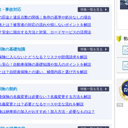
故・事故対応
特集一覧を見る
の罰金と違反点数の関係｜免停の基準や処分なしの場合
故とは？被害者の対応の流れや損しないポイントを解説
？安全に脱出する方法と対策、ロードサービスの活用法
初
保険の基礎知識
特集一覧を見る
保険に入らないとどうなる？リスクや賠償請求を解説
も安心！自動車保険の基礎知識や加入のポイントを解説
とは？自賠責保険との違い、補償内容と選び方を解説
保険の契約
特集一覧を見る
責保険の名義変更は必要ない？名義変更する方法も解説
名義変更とは？必要となるケースや主な流れを解説
PR
険は納車前の加入がおすすめ！加入方法・必要なものは？