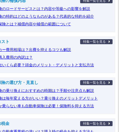
保険の補償内容
特集一覧を見る
険のロードサービスとは？内容や等級への影響を解説
険の特約はどのようなものがある？代表的な特約を紹介
保険とは？補償内容や補償の範囲について
コスト
特集一覧を見る
カー費用相場は？出費を抑えるコツも解説
購入費用の内訳は？
はいくら必要？頭金のメリット・デメリットと支払方法
保険の選び方・見直し
特集一覧を見る
険の乗り換えにおすすめの時期は？手順や注意点も解説
険は毎年変える方がいい？乗り換えのメリットデメリット
か乗らない車も自動車保険は必要！保険料を抑える方法
の税金
特集一覧を見る
と自動車重量税の違いは？購入時の税金を抑える方法も