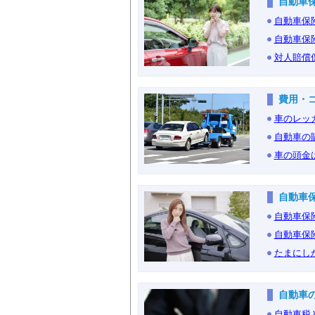
自動車
自動車保
自動車保
対人賠償
費用・
車のレッ
自動車の
車の頭金
自動車
自動車保
自動車保
たまにし
自動車
自動車税