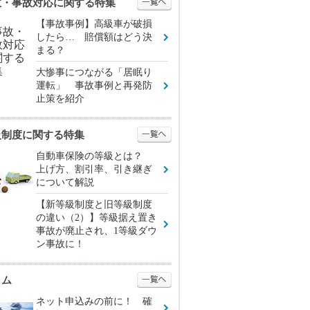
故・事故対応に関する特集
【事故事例】高級車が破損
したら… 賠償額はどう決
まる？
大惨事につながる「居眠り
運転」 事故事例と再発防
止策を紹介
級制度に関する特集
自動車保険の等級とは？
上げ方、割引率、引き継ぎ
について解説
【新等級制度と旧等級制度
の違い（2）】等級据え置き
事故が廃止され、1等級ダウ
ン事故に！
ラム
ネット申込みの前に！ 確