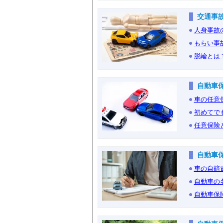
交通事
人身事故
もらい事
脱輪とは
自動車
車の任意
初めてで
任意保険
自動車
車の自賠
自動車の
自動車保