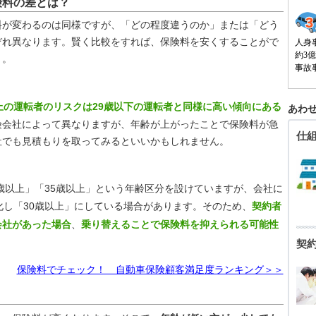
険料の差とは？
が変わるのは同様ですが、「どの程度違うのか」または「どう
ぞれ異なります。賢く比較をすれば、保険料を安くすることがで
人身
約3
う。
事故
上の運転者のリスクは29歳以下の運転者と同様に高い傾向にある
あわせ
険会社によって異なりますが、年齢が上がったことで保険料が急
仕
社でも見積もりを取ってみるといいかもしれません。
歳以上」「35歳以上」という年齢区分を設けていますが、会社に
化し「30歳以上」にしている場合があります。そのため、
契約者
会社があった場合
、
乗り替えることで保険料を抑えられる可能性
契
保険料でチェック！ 自動車保険顧客満足度ランキング＞＞