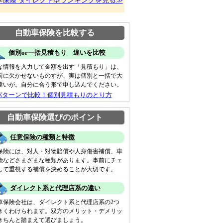
車保険 ダイレクト型ランキングを見る≫
自動車保険を比較する
個別or一括見積もり 違いを比較
な情報を入力して金額を出す「見積もり」は、
前に欠かせないものすが、実は個別と一括で大
違いが。自分に合う形で申し込んでください。
パターンで比較！個別見積もりのとり方
自動車保険選びのポイント
任意保険の種類と特徴
保険には、対人・対物賠償や人身傷害補償、車
険などさまざまな種類があります。事前にチェ
して重視する補償を決めることが大切です。
ダイレクト系と代理店系の違い
車保険会社は、ダイレクト系と代理店系の2つ
きくわけられます。双方のメリット・デメリッ
きちんと踏まえて選びましょう。