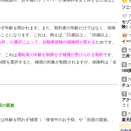
適用範囲や、若年層のドライバーが保険料を安く抑える方法など
7
ソニ
7
セゾ
険）
ず年齢を聞かれます。また、契約者の年齢だけではなく、保険
ことになります。これは、例えば「21歳以上」「26歳以上」
7
イー
条件
」
の選択によって、自動車保険の保険料が変わる
ためです。
7
で、これは
運転者の年齢を制限せず補償が受けられる契約
です。
三井
齢制限を選択すると、補償の対象が制限されますが、保険料は「全
7
SB
7
チュ
7
アク
居の親族
コミ
7
は年齢を問わず補償（「帰省中のお子様」や「別居の親族」、
楽天