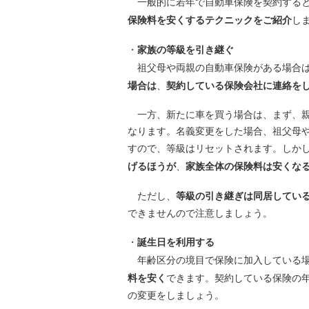
一般的に若年で自動車保険を契約すると
保険料を安くするテクニックをご紹介
し
・
家族の等級を引き継ぐ
祖父母や両親の自動車保険がある場合は
場合は
、
契約している保険会社に連絡を
一方、新たに車を買う場合は、まず、親
なります。名義変更をした場合、祖父母
すので、等級はリセットされます。しか
げるほうが
、
家族全体の保険料は安くな
ただし、
等級の引き継ぎは同居してい
できませんので注意しましょう。
・
誕生日を利用する
年齢区分の境目で保険に加入している
料を安く
できます。契約している保険の
の変更をしましょう。