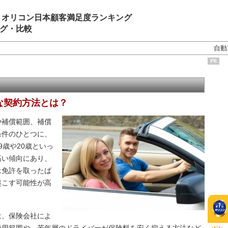
 オリコン日本顧客満足度ランキング
グ・比較
自動
PR
な契約方法とは？
補償範囲、補償
条件のひとつに、
歳や20歳といっ
高い傾向にあり、
は免許を取ったば
起こす可能性が高
は、保険会社によ