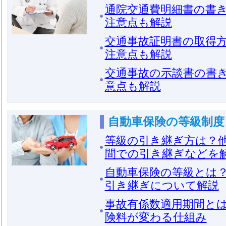
通院交通費明細書の書
注意点も解説
交通事故証明書の取得
注意点も解説
交通事故の示談書の書
意点も解説
自動車保険の等級制度
等級の引き継ぎ方は？
間での引き継ぎなどを
自動車保険の等級とは？
引き継ぎについて解説
事故有係数適用期間と
険料が変わる仕組み