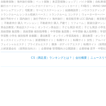
自動車保険
｜
海外旅行保険
｜
ペット保険
｜
来店型保険ショップ
｜
バイク保険
｜
自転車保
銀行カードローン
｜
ノンバンクカードローン
｜
クレジットカード
｜
FX取引
｜
MVNO SIM
カーシェアリング
｜
宅配便
｜
サービスステーション
｜
結婚相談所
｜
ハウスウエディング
トランクルーム レンタル収納スペース
｜
トランクルーム コンテナ
｜
ウォーターサーバー
旅行予約サイト 国内旅行
｜
旅行予約サイト 海外旅行
｜
格安航空券 LCC 国内線
｜
格安航空
｜
不動産仲介 購入 マンション
｜
不動産仲介 購入 戸建て
｜
リフォーム
｜
新築分譲マンシ
英会話教室／英会話スクール
｜
オンライン英会話
｜
子ども英語 幼児
｜
子ども英語 小学生
高校受験 集団塾
｜
高校受験 個別指導塾
｜
中学受験 集団塾
｜
中学受験 個人指導塾
｜
学習
学習塾 小学生 個別指導 首都圏
｜
通信教育・オンライン学習高校生
｜
通信教育・オンライ
キッズスイミングスクール
｜
派遣情報サイト
｜
転職サイト
｜
転職サイト 女性
｜
アルバイ
フェイシャルエステ
｜
ブライダルエステ
｜
痩身・ボディケアエステ
｜
転職サイト（採用
人材派遣会社 （採用担当向け）
｜
企業研修 管理職向け公開講座
｜
企業研修 若手・中堅
CS（満足度）ランキングとは？
｜
会社概要
｜
ニュースリ