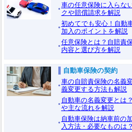
車の任意保険に入らな
クや賠償請求を解説
初めてでも安心！自動
加入のポイントを解説
任意保険とは？自賠責
内容と選び方を解説
自動車保険の契約
車の自賠責保険の名義
義変更する方法も解説
自動車の名義変更とは
や主な流れを解説
自動車保険は納車前の
入方法・必要なものは