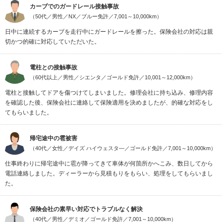
カーブでのガードレール接触事故
（50代／男性／NX／ブルー免許／7,001～10,000km）
日中に連続するカーブを走行中にガードレールを擦った。保険会社の対応は親
切かつ的確に対応していただいた。
電柱との接触事故
（60代以上／男性／シエンタ／ゴールド免許／10,001～12,000km）
電柱と接触してドアを傷つけてしまいました。修理会社に持ち込み、修理内容
を確認した後、保険会社に連絡して保険適用を決めましたが、的確な対応をし
てもらいました。
帰宅途中の雹被害
（40代／女性／デイズ ハイウェスタ―／ゴールド免許／7,001～10,000km）
仕事終わりに帰宅途中に雹が降ってきて車体が何箇所かへこみ、数日してから
電話連絡しました。ディーラーから見積もりをもらい、処理をしてもらいまし
た。
保険会社の素早い対応でトラブルなく解決
（40代／男性／デミオ／ゴールド免許／7,001～10,000km）