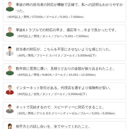
事故の時の担当者の対応が機敏で正確で、私への説明もわかりやすか
った。
（60代以上／男性／CT200h／ゴールド／5,001～7,000km）
事故&トラブルでの対応の早さ、適応等々…今まで良かったです。
（60代以上／男性／タント／ブルー／5,001～7,000km）
担当者の対応が、こちらを不安にさせないような感じだった。
（40代／男性／フリード スパイク／ゴールド／3,000km以下）
数年前に雹害に遭い、見積りどおりの金額が振り込まれたこと。
（60代以上／男性／N-BOX／ゴールド／10,001～12,000km）
インターネット割引がある。代理店を通すより保険料が安い。
（60代以上／女性／タント／ゴールド／3,000km以下）
ネットで完結するので、スピーディーに対応できること。
（30代／男性／デリカ D:5 クリーンディーゼル／ブルー／3,001～5,000km）
相手方との話し合いを、全てやってくれたこと。