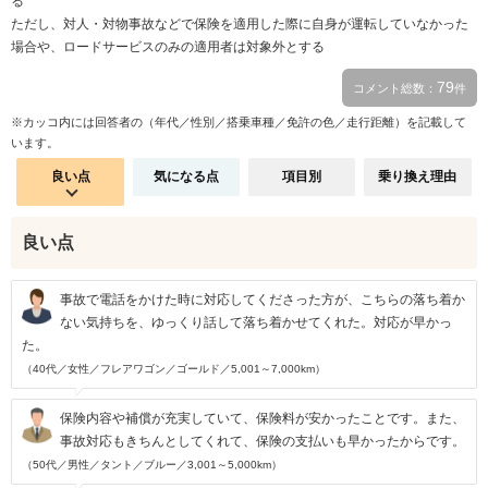
る
ただし、対人・対物事故などで保険を適用した際に自身が運転していなかった
場合や、ロードサービスのみの適用者は対象外とする
79
コメント総数：
件
※カッコ内には回答者の（年代／性別／搭乗車種／免許の色／走行距離）を記載して
います。
良い点
気になる点
項目別
乗り換え理由
良い点
事故で電話をかけた時に対応してくださった方が、こちらの落ち着か
ない気持ちを、ゆっくり話して落ち着かせてくれた。対応が早かっ
た。
（40代／女性／フレアワゴン／ゴールド／5,001～7,000km）
保険内容や補償が充実していて、保険料が安かったことです。また、
事故対応もきちんとしてくれて、保険の支払いも早かったからです。
（50代／男性／タント／ブルー／3,001～5,000km）