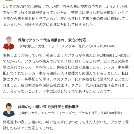
1人で夕方の時間に運転していた時、信号の無い交差点で右折しようとした際、
右から左に行く車線が詰まっていたため、交差点に侵入し右折を開始したとこ
ろ左から来る車を良く見ておらず、左から進行して来た車の後部に接触してし
まいました。保険会社の方に迅速に対応して頂きました。
保険でタクシー代も補償され、安心の対応
（60代以上／女性／ミラ イース／ブルー免許／7,001～10,000km）
右折しようと待っていて、発進しようとアクセルを踏んだが10km位しか速度が
でなかった。アクセルを踏みつけてもノロノロとしか走れず、近くの店の駐車
場に入れてレッカー車を待った。保険会社に直ぐ連絡したら、レッカー車を手
配してくれてレッカー車から連絡が入り修理のため運んでもらえました。私は
別にタクシーを手配して帰り、そのタクシー代も保険会社に請求できると言わ
れました。後日領収書を保険会社に送り、タクシー代が口座に振り込まれまし
た。分からないことも、丁寧に説明してくれてありがたかったです。
歩道のない細い道で歩行者と接触事故
（40代／女性／カローラ フィールダー／ゴールド免許／3,000km未満）
帰宅途中の夜、歩道のない細い道で車にぶつかって来た人がいた。アクサに電
話したらすぐに対応してくれた。