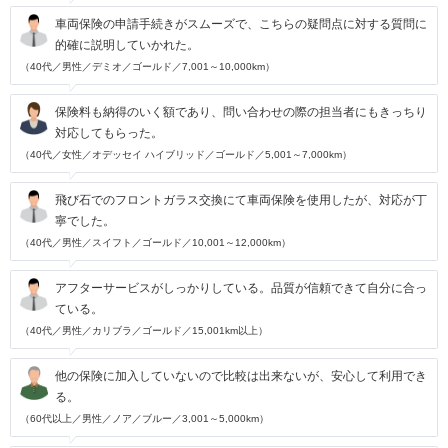
車両保険の申請手続きがスムーズで、こちらの疑問点に対する質問に
的確に説明していかれた。
（40代／男性／デミオ／ゴールド／7,001～10,000km）
保険料も納得のいく額であり、問い合わせの際の担当者にもきっちり
対応してもらった。
（40代／女性／オデッセイ ハイブリッド／ゴールド／5,001～7,000km）
飛び石でのフロントガラス交換にて車両保険を使用したが、対応が丁
寧でした。
（40代／男性／スイフト／ゴールド／10,001～12,000km）
アフターサービスがしっかりしている。品質が信頼できて自分に合っ
ている。
（40代／男性／カリブラ／ゴールド／15,001km以上）
他の保険に加入していないので比較は出来ないが、安心して利用でき
る。
（60代以上／男性／ノア／ブルー／3,001～5,000km）