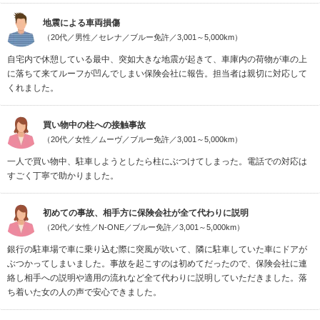
地震による車両損傷
（20代／男性／セレナ／ブルー免許／3,001～5,000km）
自宅内で休憩している最中、突如大きな地震が起きて、車庫内の荷物が車の上
に落ちて来てルーフが凹んでしまい保険会社に報告。担当者は親切に対応して
くれました。
買い物中の柱への接触事故
（20代／女性／ムーヴ／ブルー免許／3,001～5,000km）
一人で買い物中、駐車しようとしたら柱にぶつけてしまった。電話での対応は
すごく丁寧で助かりました。
初めての事故、相手方に保険会社が全て代わりに説明
（20代／女性／N-ONE／ブルー免許／3,001～5,000km）
銀行の駐車場で車に乗り込む際に突風が吹いて、隣に駐車していた車にドアが
ぶつかってしまいました。事故を起こすのは初めてだったので、保険会社に連
絡し相手への説明や適用の流れなど全て代わりに説明していただきました。落
ち着いた女の人の声で安心できました。