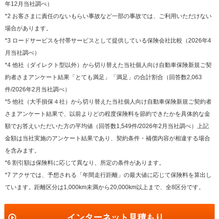
年12月当社調べ）
*2 お客さまに責任のないもらい事故など一部の事故では、ご利用いただけない
場合があります。
*3 ロードサービスを付帯サービスとして提供している保険会社比較（2026年4
月当社調べ）
*4 他社（ダイレクト型以外）から切り替えた当社個人向け自動車保険新規ご契
約者さまアンケート結果「とても満足」「満足」の合計割合（回答数2,063
件/2026年2月当社調べ）
*5 他社（大手損保４社）から切り替えた当社個人向け自動車保険新規ご契約者
さまアンケート結果で、以前よりどの程度保険料を節約できたかを具体的な金
額でお答えいただいた方の平均値（回答数1,549件/2026年2月当社調べ）上記
金額は当社実施のアンケート結果であり、契約条件・補償内容が相違する場合
を含みます。
*6 割引額は保険料に応じて異なり、所定の条件があります。
*7 アクサでは、予想される「年間走行距離」の最大値に応じて保険料を算出し
ています。距離区分は1,000km未満から20,000km以上まで、全8区分です。
インターネット見積もり