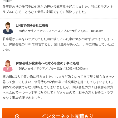
仕事終わりの帰宅中に他車との軽い接触事故を起こしました。特に相手方とト
ラブルになることもなく素早い対応ですぐに解決しました。
LINEで保険会社に報告
（40代／女性／ピクシス スペース／ブルー免許／7,001～10,000km）
駐車場から車をバックで出した時に後ろにいた車に気がつかずぶつけてしまっ
た。保険会社のLINEで報告すると、翌日連絡があった。丁寧に対応していただ
いた。
保険会社が被害者への対応も含め丁寧に処理
（20代／女性／アクア／ブルー免許／3,001～5,000km）
雪の日に1人で買い物に行きました。ちょうど強くなってきて早く帰らなきゃと
思って焦ってしまい、信号待ちの2台の車に追突事故を起こしてしまいました。
初めての事故でかなり動転してしまいましたが、保険会社の方々は被害者の方
へも含めて一つ一つ丁寧に対応してくださったので、相手の方とも特にトラブ
ルなく事故処理できました。
インターネット見積もり