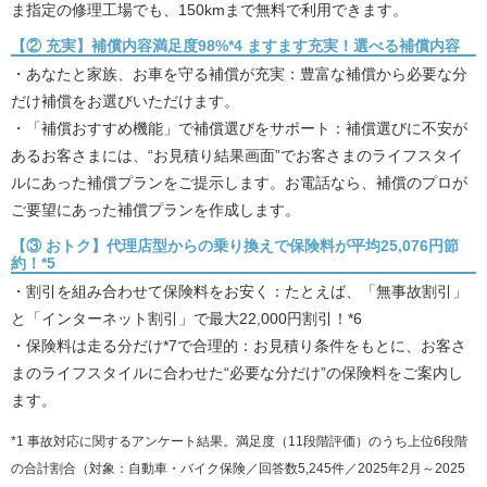
ま指定の修理工場でも、150kmまで無料で利用できます。
【② 充実】補償内容満足度98%*4 ますます充実！選べる補償内容
・あなたと家族、お車を守る補償が充実：豊富な補償から必要な分
だけ補償をお選びいただけます。
・「補償おすすめ機能」で補償選びをサポート：補償選びに不安が
あるお客さまには、“お見積り結果画面”でお客さまのライフスタイ
ルにあった補償プランをご提示します。お電話なら、補償のプロが
ご要望にあった補償プランを作成します。
【③ おトク】代理店型からの乗り換えで保険料が平均25,076円節
約！*5
・割引を組み合わせて保険料をお安く：たとえば、「無事故割引」
と「インターネット割引」で最大22,000円割引！*6
・保険料は走る分だけ*7で合理的：お見積り条件をもとに、お客さ
まのライフスタイルに合わせた“必要な分だけ”の保険料をご案内し
ます。
*1 事故対応に関するアンケート結果。満足度（11段階評価）のうち上位6段階
の合計割合（対象：自動車・バイク保険／回答数5,245件／2025年2月～2025