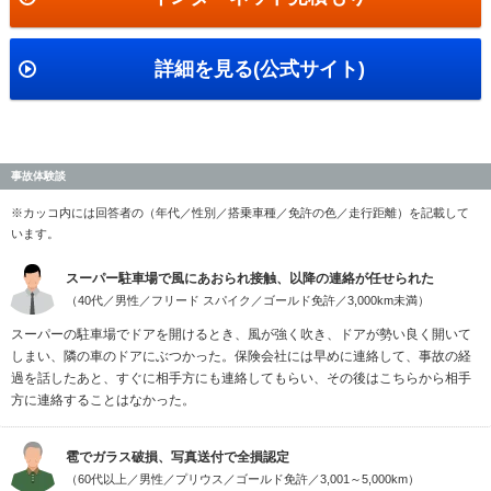
詳細を見る(公式サイト)
事故体験談
※カッコ内には回答者の（年代／性別／搭乗車種／免許の色／走行距離）を記載して
います。
スーパー駐車場で風にあおられ接触、以降の連絡が任せられた
（40代／男性／フリード スパイク／ゴールド免許／3,000km未満）
スーパーの駐車場でドアを開けるとき、風が強く吹き、ドアが勢い良く開いて
しまい、隣の車のドアにぶつかった。保険会社には早めに連絡して、事故の経
過を話したあと、すぐに相手方にも連絡してもらい、その後はこちらから相手
方に連絡することはなかった。
雹でガラス破損、写真送付で全損認定
（60代以上／男性／プリウス／ゴールド免許／3,001～5,000km）