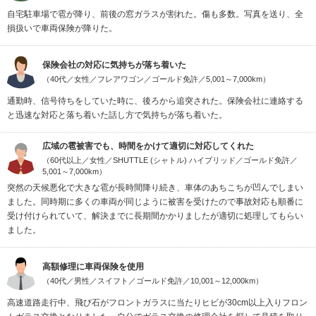
自宅駐車場で雹が降り、前後の窓ガラスが割れた。傷も多数。写真を送り、全
損扱いで車両保険が降りた。
保険会社の対応に気持ちが落ち着いた
（40代／女性／フレアワゴン／ゴールド免許／5,001～7,000km）
通勤時、信号待ちをしていた時に、後ろから追突された。保険会社に連絡する
と迅速な対応と落ち着いた話し方で気持ちが落ち着いた。
広域の雹被害でも、時間をかけて適切に対応してくれた
（60代以上／女性／SHUTTLE (シャトル) ハイブリッド／ゴールド免許／
5,001～7,000km）
突然の天候悪化で大きな雹が長時間降り続き、車体のあちこちが凹んでしまい
ました。同時期に多くの車両が同じように被害を受けたので事故対応も順番に
受け付けられていて、解決までに長期間かかりましたが適切に処理してもらい
ました。
高額修理に車両保険を使用
（40代／男性／スイフト／ゴールド免許／10,001～12,000km）
高速道路走行中、飛び石がフロントガラスに当たりヒビが30cm以上入りフロン