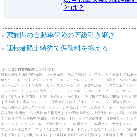
とは？
家族間の自動車保険の等級引き継ぎ
運転者限定特約で保険料を抑える
【オリコン顧客満足度ランキング】
自動車保険
｜
海外旅行保険
｜
ペット保険
｜
来店型保険ショップ
｜
バイク保険
｜
自転車保
銀行カードローン
｜
ノンバンクカードローン
｜
クレジットカード
｜
FX取引
｜
MVNO SIM
カーシェアリング
｜
宅配便
｜
サービスステーション
｜
結婚相談所
｜
ハウスウエディング
トランクルーム レンタル収納スペース
｜
トランクルーム コンテナ
｜
ウォーターサーバー
旅行予約サイト 国内旅行
｜
旅行予約サイト 海外旅行
｜
格安航空券 LCC 国内線
｜
格安航空
｜
不動産仲介 購入 マンション
｜
不動産仲介 購入 戸建て
｜
リフォーム
｜
新築分譲マンシ
英会話教室／英会話スクール
｜
オンライン英会話
｜
子ども英語 幼児
｜
子ども英語 小学生
高校受験 集団塾
｜
高校受験 個別指導塾
｜
中学受験 集団塾
｜
中学受験 個人指導塾
｜
学習
学習塾 小学生 個別指導 首都圏
｜
通信教育・オンライン学習高校生
｜
通信教育・オンライ
キッズスイミングスクール
｜
派遣情報サイト
｜
転職サイト
｜
転職サイト 女性
｜
アルバイ
フェイシャルエステ
｜
ブライダルエステ
｜
痩身・ボディケアエステ
｜
転職サイト（採用
人材派遣会社 （採用担当向け）
｜
企業研修 管理職向け公開講座
｜
企業研修 若手・中堅