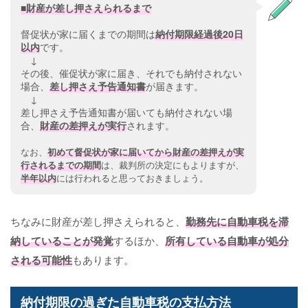
■財産が差し押さえられるまで
督促状が家に届くまでの期間は
納付期限経過後20日
以内
です。
↓
その後、催促状が家に届き、それでも納付されない
場合、
差し押さえ予告通知書
が届きます。
↓
差し押さえ予告通知書が届いても納付されない場
合、
財産の差押えが実行
されます。
なお、
初めて督促状が家に届いてから財産の差押えが実
行されるまでの期間
は、裁判所の決定にもよりますが、
半年以内
には行われると思っておきましょう。
ちなみに財産が差し押さえられると、
勤務先に自動車税を滞
納していることが発覚
するほか、
所有している自動車が処分
される可能性
もあります。
納付期限の過ぎた自動車税の支払方法