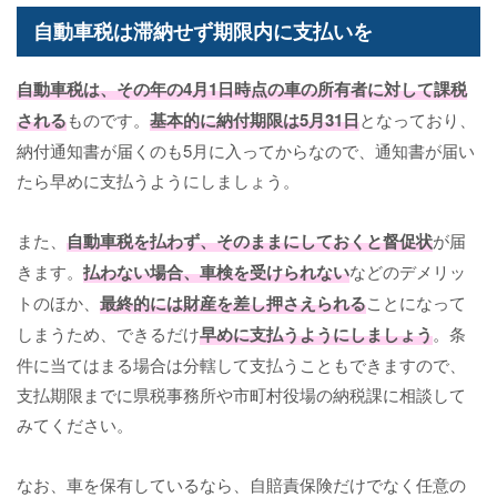
自動車税は滞納せず期限内に支払いを
自動車税は、その年の4月1日時点の車の所有者に対して課税
される
ものです。
基本的に納付期限は5月31日
となっており、
納付通知書が届くのも5月に入ってからなので、通知書が届い
たら早めに支払うようにしましょう。
また、
自動車税を払わず、そのままにしておくと督促状
が届
きます。
払わない場合、車検を受けられない
などのデメリッ
トのほか、
最終的には財産を差し押さえられる
ことになって
しまうため、できるだけ
早めに支払うようにしましょう
。条
件に当てはまる場合は分轄して支払うこともできますので、
支払期限までに県税事務所や市町村役場の納税課に相談して
みてください。
なお、車を保有しているなら、自賠責保険だけでなく任意の