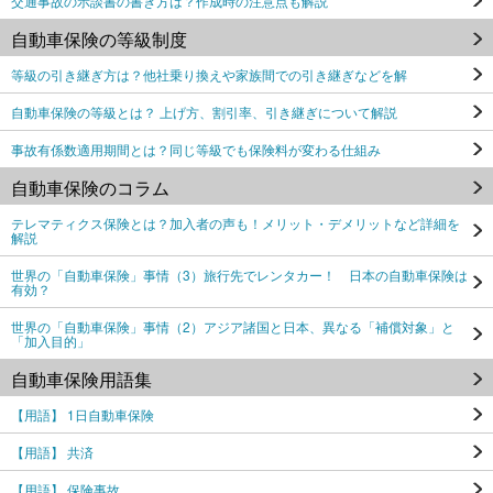
交通事故の示談書の書き方は？作成時の注意点も解説
自動車保険の等級制度
等級の引き継ぎ方は？他社乗り換えや家族間での引き継ぎなどを解
自動車保険の等級とは？ 上げ方、割引率、引き継ぎについて解説
事故有係数適用期間とは？同じ等級でも保険料が変わる仕組み
自動車保険のコラム
テレマティクス保険とは？加入者の声も！メリット・デメリットなど詳細を
解説
世界の「自動車保険」事情（3）旅行先でレンタカー！ 日本の自動車保険は
有効？
世界の「自動車保険」事情（2）アジア諸国と日本、異なる「補償対象」と
「加入目的」
自動車保険用語集
【用語】 1日自動車保険
【用語】 共済
【用語】 保険事故