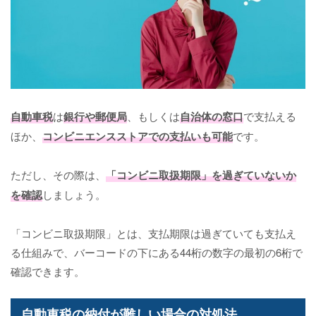
自動車税
は
銀行や郵便局
、もしくは
自治体の窓口
で支払える
ほか、
コンビニエンスストアでの支払いも可能
です。
ただし、その際は、
「コンビニ取扱期限」を過ぎていないか
を確認
しましょう。
「コンビニ取扱期限」とは、支払期限は過ぎていても支払え
る仕組みで、バーコードの下にある44桁の数字の最初の6桁で
確認できます。
自動車税の納付が難しい場合の対処法