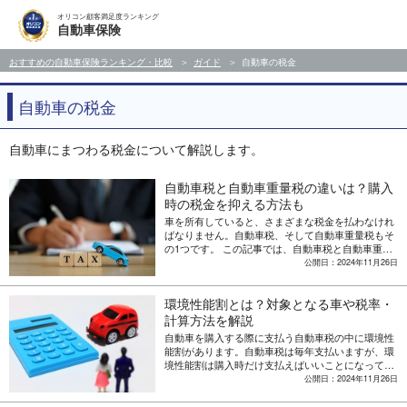
オリコン顧客満足度ランキング
自動車保険
おすすめの自動車保険ランキング・比較
ガイド
自動車の税金
自動車の税金
自動車にまつわる税金について解説します。
自動車税と自動車重量税の違いは？購入
時の税金を抑える方法も
車を所有していると、さまざまな税金を払わなけれ
ばなりません。自動車税、そして自動車重量税もそ
の1つです。 この記事では、自動車税と自動車重量
税の違いや、車を購入する際の税金を抑える方法に
公開日：2024年11月26日
ついて解説します
環境性能割とは？対象となる車や税率・
計算方法を解説
自動車を購入する際に支払う自動車税の中に環境性
能割があります。自動車税は毎年支払いますが、環
境性能割は購入時だけ支払えばいいことになってい
ます。今回は環境性能割とはどういったものなの
公開日：2024年11月26日
か、また税率や計算方法についても解説します