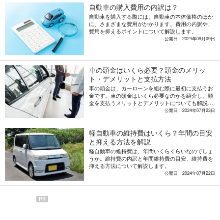
自動車の購入費用の内訳は？
自動車を購入する際には、自動車の本体価格のほか
に、さまざまな費用がかかります。費用の内訳や、
費用を抑えるポイントについて解説します。
公開日：2024年09月09日
車の頭金はいくら必要？頭金のメリッ
ト・デメリットと支払方法
車の頭金は、カーローンを組む際に最初に支払うお
金です。車の頭金はいくら必要なのかを紹介し、頭
金を支払うメリットとデメリットについても解説し
ます。
公開日：2024年07月23日
軽自動車の維持費はいくら？年間の目安
と抑える方法を解説
軽自動車の維持費は、年間いくらくらいなのでしょ
うか。維持費の内訳と年間維持費の目安、維持費を
抑える方法について解説します。
公開日：2024年07月22日
PR