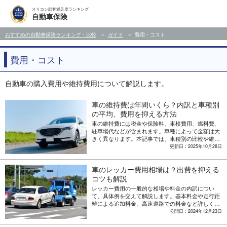
オリコン顧客満足度ランキング
自動車保険
おすすめの自動車保険ランキング・比較
ガイド
費用・コスト
費用・コスト
自動車の購入費用や維持費用について解説します。
車の維持費は年間いくら？内訳と車種別
の平均、費用を抑える方法
車の維持費には税金や保険料、車検費用、燃料費、
駐車場代などが含まれます。車種によって金額は大
きく異なります。本記事では、車種別の比較や維持
費を抑える具体的な方法についても解説します。
更新日：2025年10月28日
車のレッカー費用相場は？出費を抑える
コツも解説
レッカー費用の一般的な相場や料金の内訳につい
て、具体例を交えて解説します。基本料金や走行距
離による追加料金、高速道路での料金など詳しくご
紹介。任意保険のレッカー費用特約や賢い保険の選
公開日：2024年12月23日
び方についても解説します。