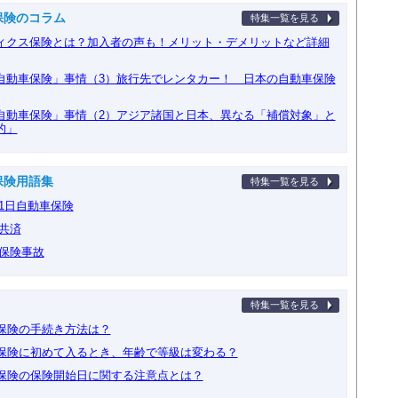
保険のコラム
特集一覧を見る
ィクス保険とは？加入者の声も！メリット・デメリットなど詳細
自動車保険」事情（3）旅行先でレンタカー！ 日本の自動車保険
自動車保険」事情（2）アジア諸国と日本、異なる「補償対象」と
的」
保険用語集
特集一覧を見る
 1日自動車保険
 共済
 保険事故
特集一覧を見る
車保険の手続き方法は？
車保険に初めて入るとき、年齢で等級は変わる？
車保険の保険開始日に関する注意点とは？