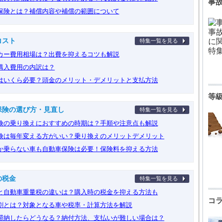
事
保険とは？補償内容や補償の範囲について
コスト
特集一覧を見る
カー費用相場は？出費を抑えるコツも解説
購入費用の内訳は？
はいくら必要？頭金のメリット・デメリットと支払方法
等
保険の選び方・見直し
特集一覧を見る
険の乗り換えにおすすめの時期は？手順や注意点も解説
険は毎年変える方がいい？乗り換えのメリットデメリット
か乗らない車も自動車保険は必要！保険料を抑える方法
の税金
特集一覧を見る
と自動車重量税の違いは？購入時の税金を抑える方法も
コ
割とは？対象となる車や税率・計算方法を解説
滞納したらどうなる？納付方法、支払いが難しい場合は？