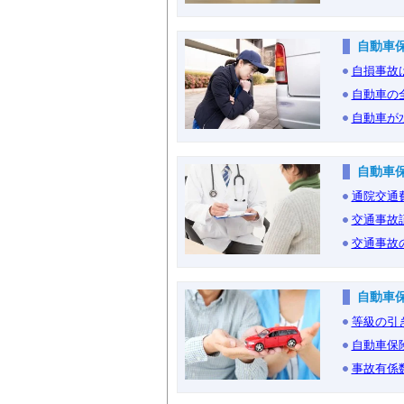
自動車
自損事故
自動車の
自動車が
自動車
通院交通
交通事故
交通事故
自動車
等級の引
自動車保
事故有係