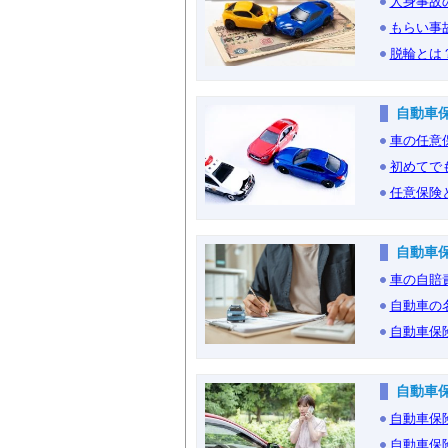
人身事故
もらい事
脱輪とは
自動車
車の任意
初めてで
任意保険
自動車
車の自賠
自動車の
自動車保
自動車
自動車保
自動車保