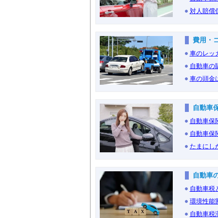
対人賠償
費用・
車のレッ
自動車の
車の頭金
自動車
自動車保
自動車保
たまにし
自動車
自動車税
環境性能
自動車税