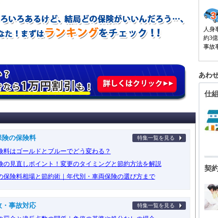
人身
約3
事故
あわせ
仕
保険の保険料
特集一覧を見る
険料はゴールドとブルーでどう変わる？
険の見直しポイント！変更のタイミングと節約方法を解説
契
の保険料相場と節約術｜年代別・車両保険の選び方まで
故・事故対応
特集一覧を見る