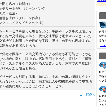
自動
ー閉じ込み（鍵開け）
ッテリー上がり（ジャンピング）
ス欠（給油）
輪引き上げ（クレーン作業）
ンク（スペアタイヤとの交換）
カーサービスを使った場合などに、事故やトラブルの現場から
必要
する際の交通費を支払う。代替交通手段は電車やバスといった
契約
きな
交通機関を利用した合理的な手段に限り、自宅から現場までの
→ 
に制限がある場合もある。
の帰宅が困難で、公共交通機関による帰宅も不可能というやむ
ない場合に限り、現地での宿泊費用を支払う。原則として最寄
ビジネスホテルクラスの宿泊の実費となり、遠方での事故に限
ど制限がある場合もある。
任意
両保
ドサービスを利用する際、知らない土地で自車の場所をうまく
ック
られないといった場合に、携帯電話のGPS機能を使って現在地
早く確実に知らせることができるサービス。
▲ TOPへ
自動
に大
トを