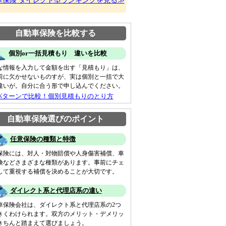
車保険 ダイレクト型ランキングを見る≫
自動車保険を比較する
個別or一括見積もり 違いを比較
な情報を入力して金額を出す「見積もり」は、
前に欠かせないものすが、実は個別と一括で大
違いが。自分に合う形で申し込んでください。
パターンで比較！個別見積もりのとり方
自動車保険選びのポイント
任意保険の種類と特徴
保険には、対人・対物賠償や人身傷害補償、車
険などさまざまな種類があります。事前にチェ
して重視する補償を決めることが大切です。
ダイレクト系と代理店系の違い
車保険会社は、ダイレクト系と代理店系の2つ
きくわけられます。双方のメリット・デメリッ
きちんと踏まえて選びましょう。