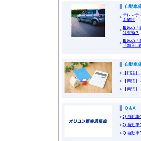
自動車
テレマテ
を解説
世界の「
は有効？
世界の「
「加入目
自動車
【用語】
【用語】
【用語】
Q＆A
Q.自動
Q.自動
Q.自動