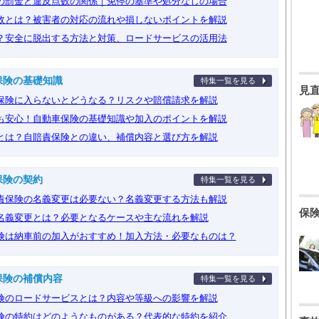
の罰金と違反点数の関係｜免停の基準や処分なしの場合
故とは？被害者の対応の流れや損しないポイントを解説
？安全に脱出する方法と対策、ロードサービスの活用法
保険の基礎知識
特集一覧を見る
見
保険に入らないとどうなる？リスクや賠償請求を解説
も安心！自動車保険の基礎知識や加入のポイントを解説
とは？自賠責保険との違い、補償内容と選び方を解説
保険の契約
特集一覧を見る
責保険の名義変更は必要ない？名義変更する方法も解説
保
名義変更とは？必要となるケースや主な流れを解説
険は納車前の加入がおすすめ！加入方法・必要なものは？
保険の補償内容
特集一覧を見る
険のロードサービスとは？内容や等級への影響を解説
険の特約はどのようなものがある？代表的な特約を紹介