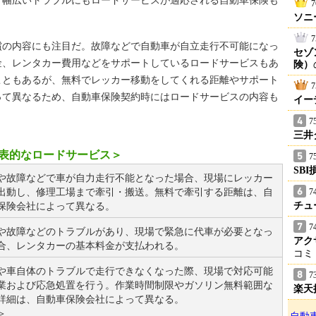
、幅広いトラブルにもロードサービスが適応される自動車保険も
7
ソニ
7
の内容にも注目だ。故障などで自動車が自立走行不可能になっ
セゾ
金、レンタカー費用などをサポートしているロードサービスもあ
険）
こともあるが、無料でレッカー移動をしてくれる距離やサポート
7
って異なるため、自動車保険契約時にはロードサービスの内容も
イー
7
三井
表的なロードサービス＞
7
SB
や故障などで車が自力走行不能となった場合、現場にレッカー
出動し、修理工場まで牽引・搬送。無料で牽引する距離は、自
7
保険会社によって異なる。
チュ
7
や故障などのトラブルがあり、現場で緊急に代車が必要となっ
アク
合、レンタカーの基本料金が支払われる。
コミ
や車自体のトラブルで走行できなくなった際、現場で対応可能
7
業および応急処置を行う。作業時間制限やガソリン無料範囲な
楽天
詳細は、自動車保険会社によって異なる。
＞