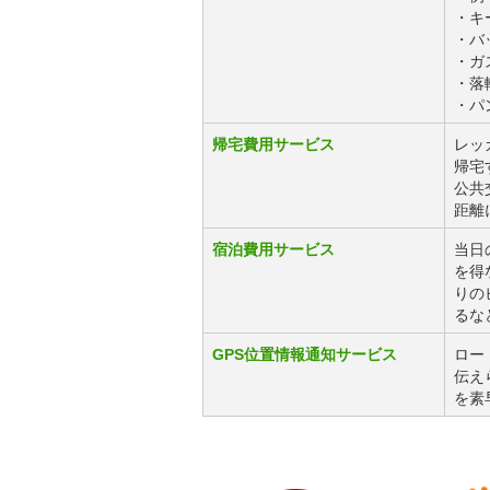
・キ
・バ
・ガ
・落
・パ
帰宅費用サービス
レッ
帰宅
公共
距離
宿泊費用サービス
当日
を得
りの
るな
GPS位置情報通知サービス
ロー
伝え
を素