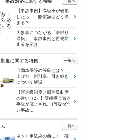
故・事故対応に関する特集
【事故事例】高級車が破損
したら… 賠償額はどう決
まる？
大惨事につながる「居眠り
運転」 事故事例と再発防
止策を紹介
級制度に関する特集
自動車保険の等級とは？
上げ方、割引率、引き継ぎ
について解説
【新等級制度と旧等級制度
の違い（2）】等級据え置き
事故が廃止され、1等級ダウ
ン事故に！
ラム
ネット申込みの前に！ 確