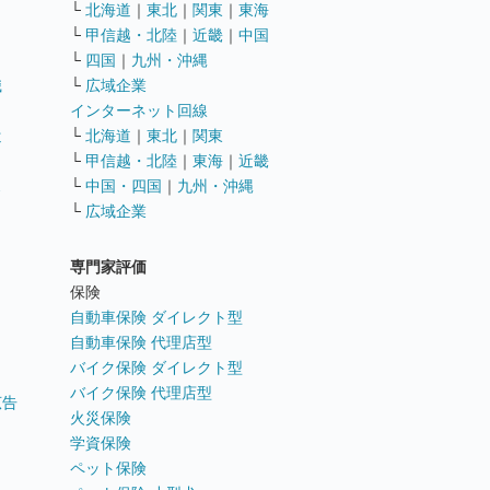
└
北海道
｜
東北
｜
関東
｜
東海
└
甲信越・北陸
｜
近畿
｜
中国
└
四国
｜
九州・沖縄
職
└
広域企業
インターネット回線
遣
└
北海道
｜
東北
｜
関東
└
甲信越・北陸
｜
東海
｜
近畿
ス
└
中国・四国
｜
九州・沖縄
└
広域企業
専門家評価
ト
保険
自動車保険 ダイレクト型
自動車保険 代理店型
バイク保険 ダイレクト型
バイク保険 代理店型
広告
火災保険
学資保険
ペット保険