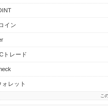
OINT
Oコイン
er
 VCトレード
heck
ウォレット
こ