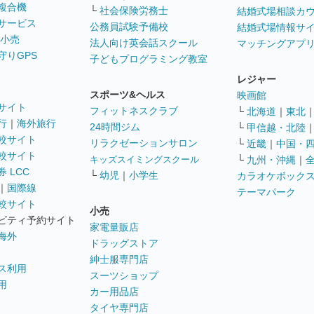
複合機
└
社会保険労務士
結婚式場相談カ
サービス
公務員試験予備校
結婚式場情報サ
 小売
法人向け英会話スクール
マッチングアプ
守りGPS
子どもプログラミング教室
レジャー
スポーツ&ヘルス
映画館
サイト
フィットネスクラブ
└
北海道
｜
東北
行
｜
海外旅行
24時間ジム
└
甲信越・北陸
較サイト
リラクゼーションサロン
└
近畿
｜
中国・
較サイト
キッズスイミングスクール
└
九州・沖縄
｜
 LCC
└
幼児
｜
小学生
カラオケボック
｜
国際線
テーマパーク
較サイト
小売
ビティ予約サイト
家電量販店
海外
ドラッグストア
紳士服専門店
ス利用
スーツショップ
用
カー用品店
タイヤ専門店