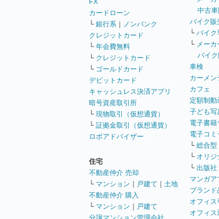
FX
中古車
カードローン
バイク販
└
銀行系
｜
ノンバンク
└
バイク
クレジットカード
└
メーカ
└
年会費無料
バイク
└
クレジットカード
車検
└
ゴールドカード
カーメン
デビットカード
カフェ
キャッシュレス決済アプリ
定額制動
暗号資産取引所
子ども写
└
現物取引（仮想通貨）
電子書籍
└
証拠金取引（仮想通貨）
電子コミ
ロボアドバイザー
└
総合型
└
オリジ
住宅
└
出版社
不動産仲介 売却
マンガア
└
マンション
｜
戸建て
｜
土地
ブランド
不動産仲介 購入
オフィス
└
マンション
｜
戸建て
オフィス
分譲マンション管理会社