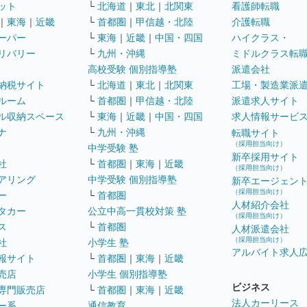
ット
└
北海道
｜
東北
｜
北関東
看護師転職
｜
東海
｜
近畿
└
首都圏
｜
甲信越・北陸
介護転職
ーパー
└
東海
｜
近畿
｜
中国・四国
ハイクラス・
リバリー
└
九州・沖縄
ミドルクラス転
高校受験 個別指導塾
派遣会社
納税サイト
└
北海道
｜
東北
｜
北関東
工場・製造業派
ルーム
└
首都圏
｜
甲信越・北陸
派遣求人サイト
ル収納スペース
└
東海
｜
近畿
｜
中国・四国
求人情報サービ
ナ
└
九州・沖縄
転職サイト
（採用担当向け）
中学受験 塾
新卒採用サイト
社
└
首都圏
｜
東海
｜
近畿
（採用担当向け）
アリング
中学受験 個別指導塾
新卒エージェン
（採用担当向け）
ー
└
首都圏
人材紹介会社
タカー
公立中高一貫校対策 塾
（採用担当向け）
ス
└
首都圏
人材派遣会社
（採用担当向け）
社
小学生 塾
アルバイト求人
報サイト
└
首都圏
｜
東海
｜
近畿
売店
小学生 個別指導塾
ビジネス
専門販売店
└
首都圏
｜
東海
｜
近畿
法人カーリース
ー系
通信教育