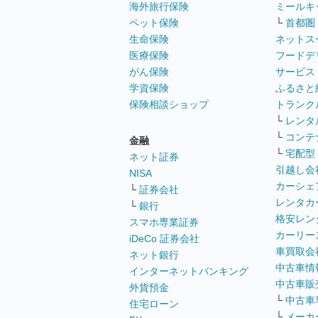
海外旅行保険
ミールキ
ペット保険
└
首都圏
生命保険
ネットス
医療保険
フードデ
がん保険
サービス
学資保険
ふるさと
保険相談ショップ
トランク
└
レンタ
└
コンテ
金融
└
宅配型
ネット証券
引越し会
NISA
カーシェ
└
証券会社
レンタカ
└
銀行
格安レン
スマホ専業証券
カーリー
iDeCo 証券会社
車買取会
ネット銀行
中古車情
インターネットバンキング
中古車販
外貨預金
└
中古車
住宅ローン
└
メーカ