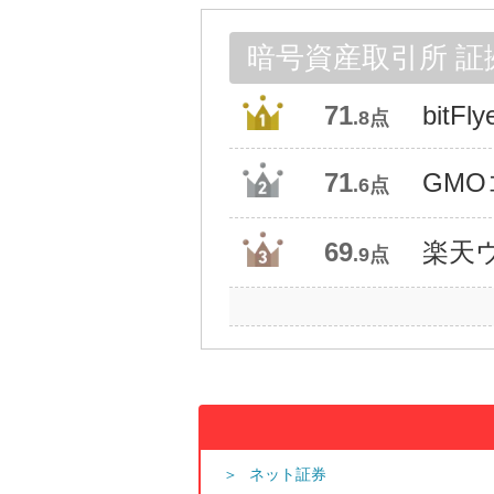
暗号資産取引所 証
71
bitFly
.8点
71
GM
.6点
69
楽天
.9点
ネット証券