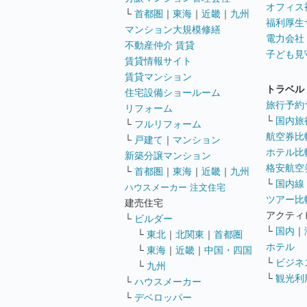
オフィス
└
首都圏
｜
東海
｜
近畿
｜
九州
福利厚生
マンション大規模修繕
電力会社
不動産仲介 賃貸
子ども見
賃貸情報サイト
賃貸マンション
トラベル
住宅設備ショールーム
旅行予約
リフォーム
└
国内旅
└
フルリフォーム
航空券比
└
戸建て
｜
マンション
ホテル比
新築分譲マンション
格安航空券
└
首都圏
｜
東海
｜
近畿
｜
九州
└
国内線
ハウスメーカー 注文住宅
ツアー比
建売住宅
アクティ
└
ビルダー
└
国内
｜
└
東北
｜
北関東
｜
首都圏
ホテル
└
東海
｜
近畿
｜
中国・四国
└
ビジネ
└
九州
└
観光利
└
ハウスメーカー
└
デベロッパー