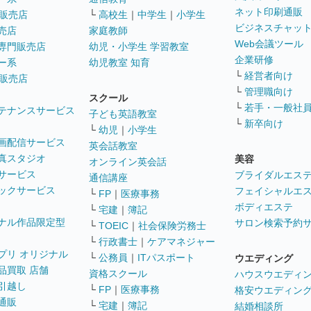
ネット印刷通販
販売店
└
高校生
｜
中学生
｜
小学生
ビジネスチャッ
売店
家庭教師
Web会議ツール
専門販売店
幼児・小学生 学習教室
企業研修
ー系
幼児教室 知育
└
経営者向け
販売店
└
管理職向け
スクール
└
若手・一般社
テナンスサービス
子ども英語教室
└
新卒向け
└
幼児
｜
小学生
画配信サービス
英会話教室
真スタジオ
美容
オンライン英会話
サービス
ブライダルエス
通信講座
ックサービス
フェイシャルエ
└
FP
｜
医療事務
ボディエステ
└
宅建
｜
簿記
ナル作品限定型
サロン検索予約
└
TOEIC
｜
社会保険労務士
└
行政書士
｜
ケアマネジャー
プリ オリジナル
└
公務員
｜
ITパスポート
ウエディング
品買取 店舗
資格スクール
ハウスウエディ
引越し
└
FP
｜
医療事務
格安ウエディン
通販
└
宅建
｜
簿記
結婚相談所