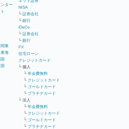
ネット証券
ウンター
NISA
イト
└
証券会社
リ
└
銀行
iDeCo
└
証券会社
└
銀行
｜
関東
FX
｜
東海
住宅ローン
四国
クレジットカード
全国
└ 個人
ス
└
年会費無料
└
クレジットカード
└
ゴールドカード
└
プラチナカード
└ 法人
└
年会費無料
└
クレジットカード
└
ゴールドカード
└
プラチナカード