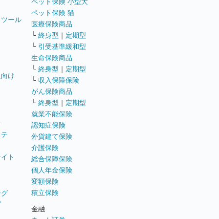
ペット保険 小型犬
ペット保険 猫
トツール
医療保険商品
└
終身型
｜
定期型
└
引受基準緩和型
生命保険商品
└
終身型
｜
定期型
員向け
└
収入保障保険
がん保険商品
└
終身型
｜
定期型
就業不能保険
テ
認知症保険
ステ
外貨建て保険
介護保険
サイト
総合保障保険
個人年金保険
変額保険
積立保険
ング
グ
金融