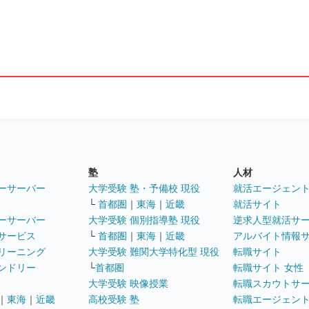
塾
人材
ーサーバー
大学受験 塾・予備校 現役
就活エージェン
└
首都圏
｜
東海
｜
近畿
就活サイト
ーサーバー
大学受験 個別指導塾 現役
逆求人型就活サ
サービス
└
首都圏
｜
東海
｜
近畿
アルバイト情報
リーニング
大学受験 難関大学特化型 現役
転職サイト
ンドリー
└
首都圏
転職サイト 女性
大学受験 映像授業
転職スカウトサ
｜
東海
｜
近畿
高校受験 塾
転職エージェン