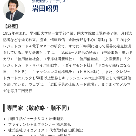
消費生活ジャーナリスト
岩田昭男
【経歴】
1952年生まれ。早稲田大学第一文学部卒業。同大学院修士課程修了後、月刊誌
記者などを経て独立。流通、情報通信、金融分野を中心に活動する。主力はク
レジットカード＆電子マネーの研究で、すでに30年間に渡って業界の定点観測
をしている。主な著書としては、「Suica一人勝ちの秘密」（中経出版・現カド
カワ）「信用格差社会」（東洋経済新報社）「信用偏差値」（文春新書）「ク
レジットカード・サバイバル戦争」（ダイヤモンド社）「ドコモが銀行になる
日」（ＰＨＰ）「キャッシュレス覇権戦争」（ＮＨＫ出版）、また、クレジッ
トカードのムックも50冊以上監修しキャッシュレスの生き字引として情報発信
を続けている。ウェブは、「岩田昭男の上級カード道場」、まぐまぐでメルマ
ガを毎月二回発行。
専門家（敬称略・順不同）
消費生活ジャーナリスト 岩田昭男
ファイナンシャルプランナー 松尾隆弘
株式会社サイコノミスト 代表取締役 山田悠記