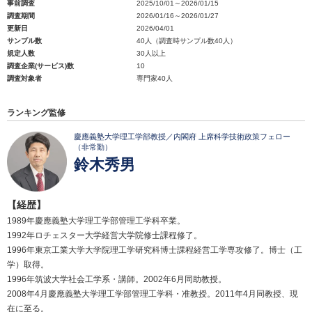
事前調査
2025/10/01～2026/01/15
調査期間
2026/01/16～2026/01/27
更新日
2026/04/01
サンプル数
40人（調査時サンプル数40人）
規定人数
30人以上
調査企業(サービス)数
10
調査対象者
専門家40人
ランキング監修
慶應義塾大学理工学部教授／内閣府 上席科学技術政策フェロー
（非常勤）
鈴木秀男
【経歴】
1989年慶應義塾大学理工学部管理工学科卒業。
1992年ロチェスター大学経営大学院修士課程修了。
1996年東京工業大学大学院理工学研究科博士課程経営工学専攻修了。博士（工
学）取得。
1996年筑波大学社会工学系・講師。2002年6月同助教授。
2008年4月慶應義塾大学理工学部管理工学科・准教授。2011年4月同教授、現
在に至る。