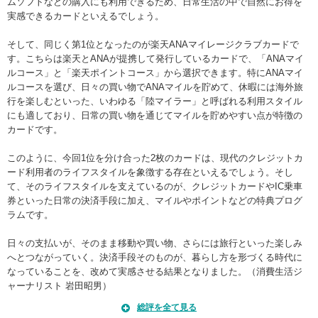
ムソフトなどの購入にも利用できるため、日常生活の中で自然にお得を
実感できるカードといえるでしょう。
そして、同じく第1位となったのが楽天ANAマイレージクラブカードで
す。こちらは楽天とANAが提携して発行しているカードで、「ANAマイ
ルコース」と「楽天ポイントコース」から選択できます。特にANAマイ
ルコースを選び、日々の買い物でANAマイルを貯めて、休暇には海外旅
行を楽しむといった、いわゆる「陸マイラー」と呼ばれる利用スタイル
にも適しており、日常の買い物を通じてマイルを貯めやすい点が特徴の
カードです。
このように、今回1位を分け合った2枚のカードは、現代のクレジットカ
ード利用者のライフスタイルを象徴する存在といえるでしょう。そし
て、そのライフスタイルを支えているのが、クレジットカードやIC乗車
券といった日常の決済手段に加え、マイルやポイントなどの特典プログ
ラムです。
日々の支払いが、そのまま移動や買い物、さらには旅行といった楽しみ
へとつながっていく。決済手段そのものが、暮らし方を形づくる時代に
なっていることを、改めて実感させる結果となりました。（消費生活ジ
ャーナリスト 岩田昭男）
総評を全て見る