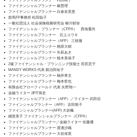
ファイナンシャルプランナー 内田純子
ファイナンシャルプランナー 椿慧理
ファイナンシャルプランナー 白倉友里恵
群馬FP事務所 松田聡子
一般社団法人 社会保険税務研究会 柳川郁弥
ファイナンシャル・プランナー（CFP®） 西海重尚
ファイナンシャルプランナー 石上ユウキ
ファイナンシャルプランナー（AFP） 三枝徹
ファイナンシャルプランナー 桐原大樹
ファイナンシャルプランナー 矢萩あき
ファイナンシャルプランナー 植木美保子
2級ファイナンシャル・プランニング技能士 田尻宏子
MANDY WORKS 代表 鍛治田祐子
ファイナンシャルプランナー 柚井孝文
ファイナンシャルプランナー 梅本哲也
有限会社アローフィールド 代表 矢野翔一
金融ライター 津守篤史
ファイナンシャルプランナー（AFP）／ライター 武田信
ファインシャルプランナー（AFP） 吉田敦子
ファインシャルプランナー(AFP) 大岩楓
續恵美子 ファイナンシャルプランナー（CFP®）
ファイナンシャルプランナー／金融ライター 佐藤優
ファイナンシャルプランナー 渡邊沙織
ファイナンシャルプランナー 大岩保英