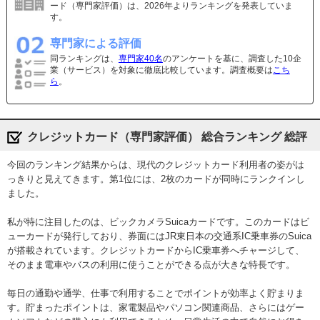
ード（専門家評価）は、2026年よりランキングを発表していま
す。
専門家による評価
同ランキングは、
専門家40名
のアンケートを基に、調査した10企
業（サービス）を対象に徹底比較しています。調査概要は
こち
ら
。
クレジットカード（専門家評価） 総合ランキング 総評
今回のランキング結果からは、現代のクレジットカード利用者の姿がは
っきりと見えてきます。第1位には、2枚のカードが同時にランクインし
ました。
私が特に注目したのは、ビックカメラSuicaカードです。このカードはビ
ューカードが発行しており、券面にはJR東日本の交通系IC乗車券のSuica
が搭載されています。クレジットカードからIC乗車券へチャージして、
そのまま電車やバスの利用に使うことができる点が大きな特長です。
毎日の通勤や通学、仕事で利用することでポイントが効率よく貯まりま
す。貯まったポイントは、家電製品やパソコン関連商品、さらにはゲー