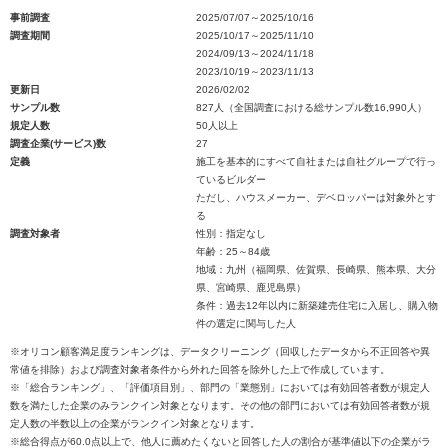
事前調査
2025/07/07～2025/10/16
調査期間
2025/10/17～2025/11/10
2024/09/13～2024/11/18
2023/10/19～2023/11/13
更新日
2026/02/02
サンプル数
827人（全国調査における総サンプル数16,990人）
規定人数
50人以上
調査企業(サービス)数
27
定義
施工を基本的にすべて自社または自社グループで行っ
ているビルダー
ただし、ハウスメーカー、デベロッパーは対象外とす
る
調査対象者
性別：指定なし
年齢：25～84歳
地域：九州（福岡県、佐賀県、長崎県、熊本県、大分
県、宮崎県、鹿児島県）
条件：過去12年以内に新築建売住宅に入居し、購入物
件の選定に関与した人
※オリコン顧客満足度ランキングは、データクリーニング（回収したデータから不正回答や異
常値を排除）および調査対象者条件から外れた回答を除外した上で作成しています。
※「総合ランキング」、「評価項目別」、部門の「業態別」においては有効回答者数が規定人
数を満たした企業のみランクイン対象となります。その他の部門においては有効回答者数が規
定人数の半数以上の企業がランクイン対象となります。
※総合得点が60.0点以上で、他人に薦めたくないと回答した人の割合が基準値以下の企業がラ