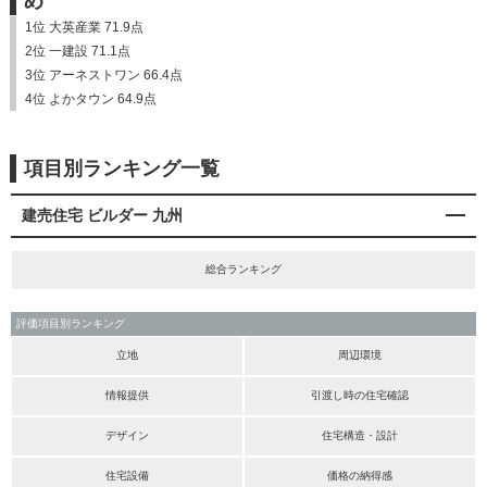
め
1位 大英産業 71.9点
2位 一建設 71.1点
3位 アーネストワン 66.4点
4位 よかタウン 64.9点
項目別ランキング一覧
建売住宅 ビルダー 九州
総合ランキング
評価項目別ランキング
立地
周辺環境
情報提供
引渡し時の住宅確認
デザイン
住宅構造・設計
住宅設備
価格の納得感