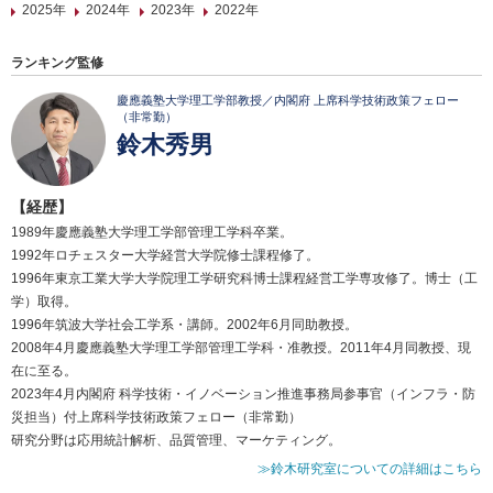
2025年
2024年
2023年
2022年
ランキング監修
慶應義塾大学理工学部教授／内閣府 上席科学技術政策フェロー
（非常勤）
鈴木秀男
【経歴】
1989年慶應義塾大学理工学部管理工学科卒業。
1992年ロチェスター大学経営大学院修士課程修了。
1996年東京工業大学大学院理工学研究科博士課程経営工学専攻修了。博士（工
学）取得。
1996年筑波大学社会工学系・講師。2002年6月同助教授。
2008年4月慶應義塾大学理工学部管理工学科・准教授。2011年4月同教授、現
在に至る。
2023年4月内閣府 科学技術・イノベーション推進事務局参事官（インフラ・防
災担当）付上席科学技術政策フェロー（非常勤）
研究分野は応用統計解析、品質管理、マーケティング。
≫鈴木研究室についての詳細はこちら