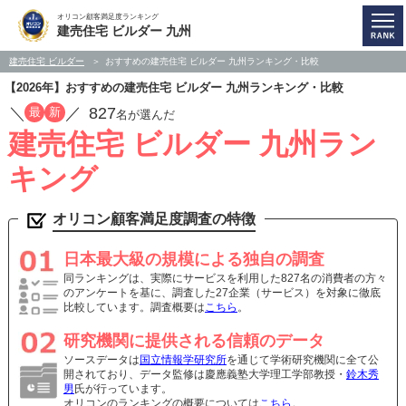
オリコン顧客満足度ランキング
建売住宅 ビルダー 九州
建売住宅 ビルダー
おすすめの建売住宅 ビルダー 九州ランキング・比較
【2026年】おすすめの建売住宅 ビルダー 九州ランキング・比較
／
／
827
最
新
名が選んだ
建売住宅 ビルダー 九州ラン
キング
オリコン顧客満足度調査の特徴
日本最大級の規模による独自の調査
同ランキングは、実際にサービスを利用した827名の消費者の方々
のアンケートを基に、調査した27企業（サービス）を対象に徹底
比較しています。調査概要は
こちら
。
研究機関に提供される信頼のデータ
ソースデータは
国立情報学研究所
を通じて学術研究機関に全て公
開されており、データ監修は慶應義塾大学理工学部教授・
鈴木秀
男
氏が行っています。
オリコンのランキングの概要については
こちら
。