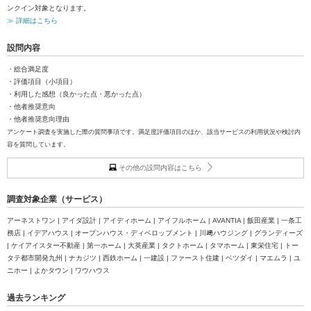
ンクイン対象となります。
≫ 詳細はこちら
設問内容
・総合満足度
・評価項目（小項目）
・利用した感想（良かった点・悪かった点）
・他者推奨意向
・他者推奨意向理由
アンケート調査を実施した際の質問事項です。満足度評価項目のほか、該当サービスの利用状況や検討内
容を質問しています。
その他の設問内容はこちら
調査対象企業（サービス）
アーネストワン | アイダ設計 | アイディホーム | アイフルホーム | AVANTIA | 飯田産業 | 一条工
務店 | イデアハウス | オープンハウス・ディベロップメント | 川﨑ハウジング | グランディーズ
| ケイアイスター不動産 | 第一ホーム | 大英産業 | タクトホーム | タマホーム | 東栄住宅 | トー
タテ都市開発九州 | ナカジツ | 西鉄ホーム | 一建設 | ファースト住建 | ベツダイ | マエムラ | ユ
ニホー | よかタウン | ワウハウス
過去ランキング