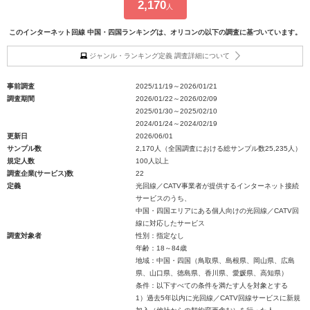
2,170
人
このインターネット回線 中国・四国ランキングは、オリコンの以下の調査に基づいています。
ジャンル・ランキング定義 調査詳細について
事前調査
2025/11/19～2026/01/21
調査期間
2026/01/22～2026/02/09
2025/01/30～2025/02/10
2024/01/24～2024/02/19
更新日
2026/06/01
サンプル数
2,170人（全国調査における総サンプル数25,235人）
規定人数
100人以上
調査企業(サービス)数
22
定義
光回線／CATV事業者が提供するインターネット接続
サービスのうち、
中国・四国エリアにある個人向けの光回線／CATV回
線に対応したサービス
調査対象者
性別：指定なし
年齢：18～84歳
地域：中国・四国（鳥取県、島根県、岡山県、広島
県、山口県、徳島県、香川県、愛媛県、高知県）
条件：以下すべての条件を満たす人を対象とする
1）過去5年以内に光回線／CATV回線サービスに新規