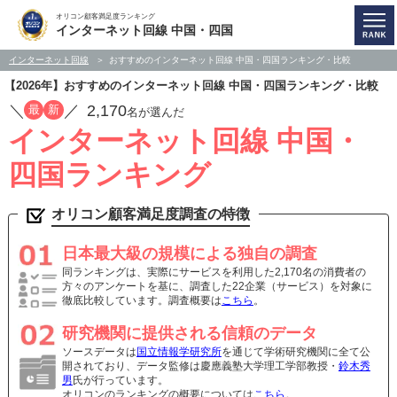
オリコン顧客満足度ランキング
インターネット回線 中国・四国
インターネット回線
おすすめのインターネット回線 中国・四国ランキング・比較
【2026年】おすすめのインターネット回線 中国・四国ランキング・比較
／
／
2,170
最
新
名が選んだ
インターネット回線 中国・
四国ランキング
オリコン顧客満足度調査の特徴
日本最大級の規模による独自の調査
同ランキングは、実際にサービスを利用した2,170名の消費者の
方々のアンケートを基に、調査した22企業（サービス）を対象に
徹底比較しています。調査概要は
こちら
。
研究機関に提供される信頼のデータ
ソースデータは
国立情報学研究所
を通じて学術研究機関に全て公
開されており、データ監修は慶應義塾大学理工学部教授・
鈴木秀
男
氏が行っています。
オリコンのランキングの概要については
こちら
。