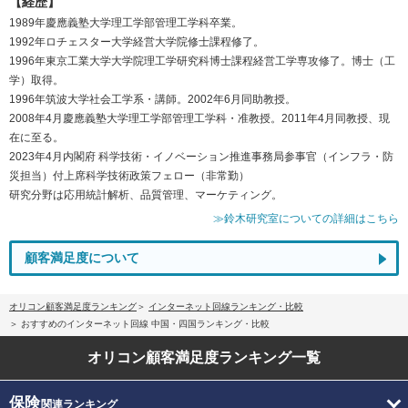
【経歴】
1989年慶應義塾大学理工学部管理工学科卒業。
1992年ロチェスター大学経営大学院修士課程修了。
1996年東京工業大学大学院理工学研究科博士課程経営工学専攻修了。博士（工
学）取得。
1996年筑波大学社会工学系・講師。2002年6月同助教授。
2008年4月慶應義塾大学理工学部管理工学科・准教授。2011年4月同教授、現
在に至る。
2023年4月内閣府 科学技術・イノベーション推進事務局参事官（インフラ・防
災担当）付上席科学技術政策フェロー（非常勤）
研究分野は応用統計解析、品質管理、マーケティング。
≫鈴木研究室についての詳細はこちら
顧客満足度について
オリコン顧客満足度ランキング
インターネット回線ランキング・比較
おすすめのインターネット回線 中国・四国ランキング・比較
オリコン顧客満足度
ランキング一覧
保険
関連ランキング