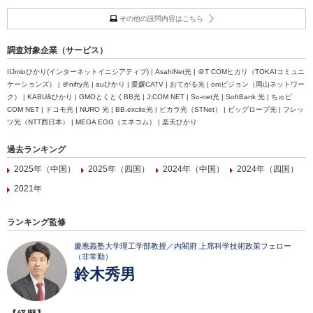
その他の設問内容はこちら
調査対象企業（サービス）
IIJmioひかり(インターネットイニシアティブ) | AsahiNet光 | ＠T COMヒカリ（TOKAIコミュニ
ケーションズ） | ＠nifty光 | auひかり | 愛媛CATV | おてがる光 | oniビジョン（岡山ネットワー
ク） | KABU&ひかり | GMOとくとくBB光 | J:COM NET | So-net光 | SoftBank 光 | ちゅピ
COM NET | ドコモ光 | NURO 光 | BB.excite光 | ピカラ光（STNet） | ビッグローブ光 | フレッ
ツ光（NTT西日本） | MEGA EGG（エネコム） | 楽天ひかり
過去ランキング
2025年（中国）
2025年（四国）
2024年（中国）
2024年（四国）
2021年
ランキング監修
慶應義塾大学理工学部教授／内閣府 上席科学技術政策フェロー
（非常勤）
鈴木秀男