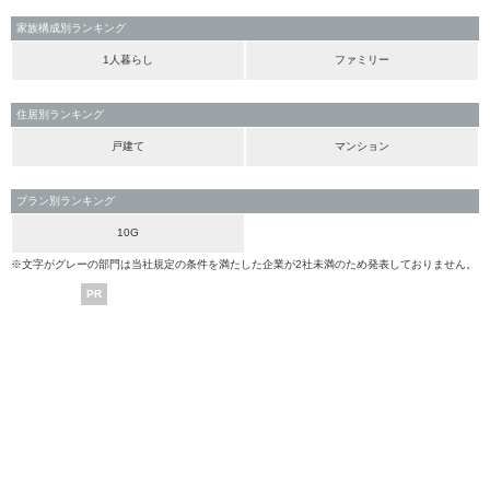
家族構成別ランキング
1人暮らし
ファミリー
住居別ランキング
戸建て
マンション
プラン別ランキング
10G
※文字がグレーの部門は当社規定の条件を満たした企業が2社未満のため発表しておりません。
PR