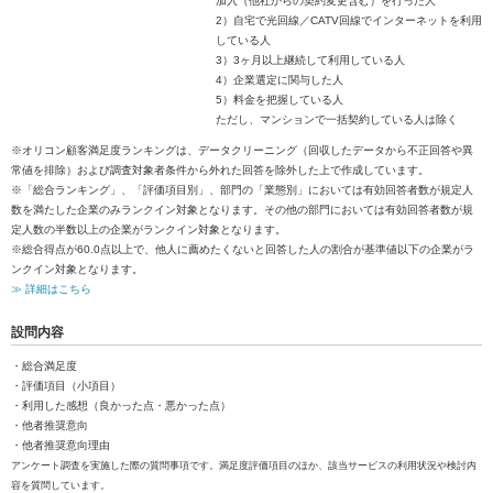
加入（他社からの契約変更含む）を行った人
2）自宅で光回線／CATV回線でインターネットを利用
している人
3）3ヶ月以上継続して利用している人
4）企業選定に関与した人
5）料金を把握している人
ただし、マンションで一括契約している人は除く
※オリコン顧客満足度ランキングは、データクリーニング（回収したデータから不正回答や異
常値を排除）および調査対象者条件から外れた回答を除外した上で作成しています。
※「総合ランキング」、「評価項目別」、部門の「業態別」においては有効回答者数が規定人
数を満たした企業のみランクイン対象となります。その他の部門においては有効回答者数が規
定人数の半数以上の企業がランクイン対象となります。
※総合得点が60.0点以上で、他人に薦めたくないと回答した人の割合が基準値以下の企業がラ
ンクイン対象となります。
≫ 詳細はこちら
設問内容
・総合満足度
・評価項目（小項目）
・利用した感想（良かった点・悪かった点）
・他者推奨意向
・他者推奨意向理由
アンケート調査を実施した際の質問事項です。満足度評価項目のほか、該当サービスの利用状況や検討内
容を質問しています。