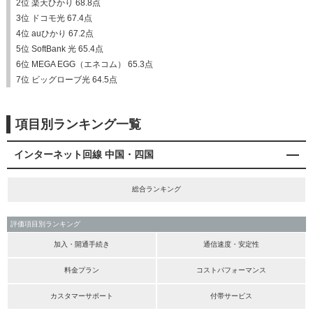
2位 楽天ひかり 68.8点
3位 ドコモ光 67.4点
4位 auひかり 67.2点
5位 SoftBank 光 65.4点
6位 MEGA EGG（エネコム） 65.3点
7位 ビッグローブ光 64.5点
項目別ランキング一覧
インターネット回線 中国・四国
総合ランキング
評価項目別ランキング
加入・開通手続き
通信速度・安定性
料金プラン
コストパフォーマンス
カスタマーサポート
付帯サービス