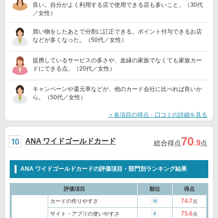
良い。自分がよく利用する店で使用できる店も多いこと。（30代
／女性）
買い物をしたあとで分割に訂正できる。ポイント付与できるお店
などが多くなった。（50代／女性）
提携しているサービスの多さや、血縁の家族でなくても家族カー
ドにできる点。（20代／女性）
キャンペーンや還元率などが、他のカード会社に比べれば良いか
ら。（50代／女性）
＞各項目の得点・口コミの詳細を見る
70
ANA ワイドゴールドカード
.9
総合得点
点
ANA ワイドゴールドカードの評価項目・部門別ランキング結果
評価項目
順位
得点
74.7
カードの作りやすさ
点
75.6
サイト・アプリの使いやすさ
点