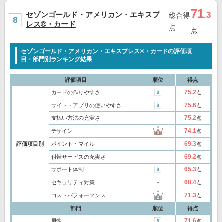
71
セゾンゴールド・アメリカン・エキスプ
.3
総合得
レス®・カード
点
点
セゾンゴールド・アメリカン・エキスプレス®・カードの評価項
目・部門別ランキング結果
評価項目
順位
得点
75.2
カードの作りやすさ
点
75.6
サイト・アプリの使いやすさ
点
75.2
支払い方法の充実さ
‐
点
74.1
デザイン
点
69.3
評価項目別
ポイント・マイル
‐
点
69.2
付帯サービスの充実さ
‐
点
65.3
サポート体制
点
68.4
セキュリティ対策
‐
点
71.3
コストパフォーマンス
点
部門
順位
得点
71.6
男性
点