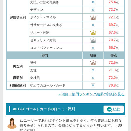
75.4
支払い方法の充実さ
点
72.7
デザイン
点
72.1
評価項目別
ポイント・マイル
点
69.7
付帯サービスの充実さ
点
67.6
サポート体制
点
70.7
セキュリティ対策
点
66.7
コストパフォーマンス
点
部門
順位
得点
72.5
男性
点
男女別
71.3
女性
点
72.0
職業別
会社員
点
70.8
利用経験別
初めてのゴールドカード
点
＞項目・部門ランキング結果の詳細を見る
au PAY ゴールドカードの口コミ・評判
16件
auユーザーであればポイント還元率も高く、年会費以上にお得な
特典を受けられるので、会員になって良かったと思います。（30
代／女性）