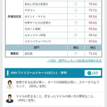
76.0
支払い方法の充実さ
点
73.7
デザイン
点
69.2
評価項目別
ポイント・マイル
‐
点
69.9
付帯サービスの充実さ
点
65.0
サポート体制
‐
点
69.3
セキュリティ対策
点
65.6
コストパフォーマンス
‐
点
部門
順位
得点
71.2
職業別
会社員
点
＞項目・部門ランキング結果の詳細を見る
ANA ワイドゴールドカードの口コミ・評判
16件
使用できるお店が多い。カードの信頼性が高い。ステータスなブ
ランド。（50代／女性）
マイルが貯まること。貯まったマイルの使い方が豊富なこと。
（40代／女性）