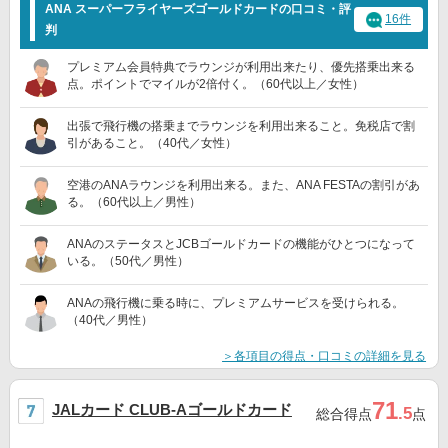
ANA スーパーフライヤーズゴールドカードの口コミ・評
16件
判
プレミアム会員特典でラウンジが利用出来たり、優先搭乗出来る
点。ポイントでマイルが2倍付く。（60代以上／女性）
出張で飛行機の搭乗までラウンジを利用出来ること。免税店で割
引があること。（40代／女性）
空港のANAラウンジを利用出来る。また、ANA FESTAの割引があ
る。（60代以上／男性）
ANAのステータスとJCBゴールドカードの機能がひとつになって
いる。（50代／男性）
ANAの飛行機に乗る時に、プレミアムサービスを受けられる。
（40代／男性）
＞各項目の得点・口コミの詳細を見る
71
JALカード CLUB-Aゴールドカード
.5
総合得点
点