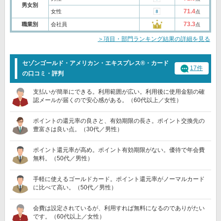
男女別
71.4
女性
点
73.3
職業別
会社員
点
＞項目・部門ランキング結果の詳細を見る
セゾンゴールド・アメリカン・エキスプレス®・カード
17件
の口コミ・評判
支払いが簡単にできる。利用範囲が広い。利用後に使用金額の確
認メールが届くので安心感がある。（60代以上／女性）
ポイントの還元率の良さと、有効期限の長さ。ポイント交換先の
豊富さは良い点。（30代／男性）
ポイント還元率が高め。ポイント有効期限がない。優待で年会費
無料。（50代／男性）
手軽に使えるゴールドカード。ポイント還元率がノーマルカード
に比べて高い。（50代／男性）
会費は設定されているが、利用すれば無料になるのでありがたい
です。（60代以上／女性）