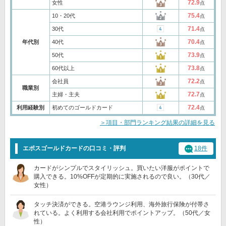
72.9
女性
点
75.4
10・20代
点
71.4
30代
点
70.4
年代別
40代
点
73.9
50代
点
73.8
60代以上
点
72.2
会社員
点
職業別
72.7
主婦・主夫
点
72.4
利用経験別
初めてのゴールドカード
点
＞項目・部門ランキング結果の詳細を見る
エポスゴールドカードの口コミ・評判
18件
カードがシンプルでスタイリッシュ。買いたい洋服がポイントで
購入できる。10%OFFが定期的に実施されるので良い。（30代／
女性）
タッチ決済ができる。空港ラウンジ利用、海外旅行保険が付帯さ
れている。よく利用する会社利用でポイントアップ。（50代／女
性）