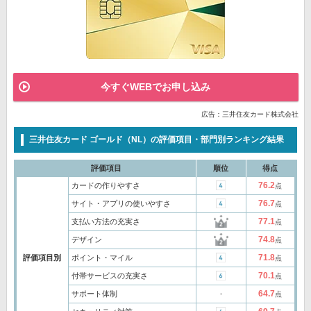
今すぐWEBでお申し込み
広告：三井住友カード株式会社
三井住友カード ゴールド（NL）の評価項目・部門別ランキング結果
評価項目
順位
得点
76.2
カードの作りやすさ
点
76.7
サイト・アプリの使いやすさ
点
77.1
支払い方法の充実さ
点
74.8
デザイン
点
71.8
評価項目別
ポイント・マイル
点
70.1
付帯サービスの充実さ
点
64.7
サポート体制
‐
点