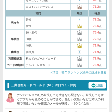
69.7
セキュリティ対策
点
71.2
コストパフォーマンス
点
部門
順位
得点
72.2
男性
点
男女別
73.6
女性
点
75.4
10・20代
点
72.1
年代別
30代
点
71.9
40代
点
71.9
職業別
会社員
点
72.9
利用経験別
初めてのゴールドカード
点
73.9
カード種類別
ナンバーレスカード
点
＞項目・部門ランキング結果の詳細を見る
三井住友カード ゴールド（NL）の口コミ・評判
18件
ナンバーレスのため紛失しても大きな心配はない。紛失してもす
ぐアプリから止めることができる。怪しい支払いなどは本人の利
用で間違いないか確認のメールが来る。（20代／女性）