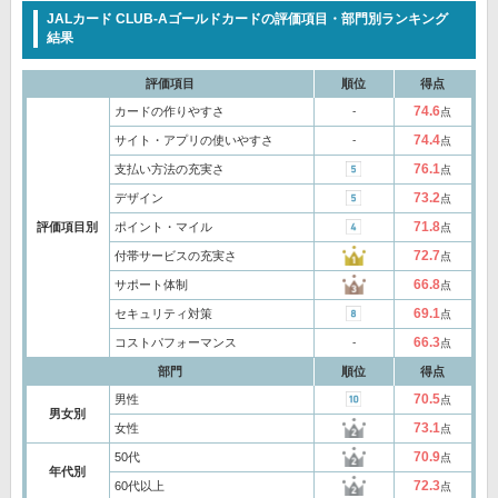
JALカード CLUB-Aゴールドカードの評価項目・部門別ランキング
結果
評価項目
順位
得点
74.6
カードの作りやすさ
‐
点
74.4
サイト・アプリの使いやすさ
‐
点
76.1
支払い方法の充実さ
点
73.2
デザイン
点
71.8
評価項目別
ポイント・マイル
点
72.7
付帯サービスの充実さ
点
66.8
サポート体制
点
69.1
セキュリティ対策
点
66.3
コストパフォーマンス
‐
点
部門
順位
得点
70.5
男性
点
男女別
73.1
女性
点
70.9
50代
点
年代別
72.3
60代以上
点