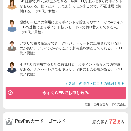
SBI証券でクレカ積立ができる。年間100万使えばさらにポイント
がもらえる。使うとメールでお知らせが来るので、不正使用に気
付ける。（30代／女性）
提携サービスの利用によりポイントが貯まりやすく、かつVポイン
トPay連携によりポイント払いモードへの切り替えもできる点。
（20代／男性）
アプリで番号確認ができ、クレジットカードに記載されていない
のが良い。デザインがかっこよく所有感を満たしてくれる。（30
代／男性）
年100万円利用すると年会費無料と一万ポイントもらえてお得感
がある。ナンバーレスでセキュリティ的にも安心感がある。（40
代／女性）
＞各項目の得点・口コミの詳細を見る
今すぐWEBでお申し込み
広告：三井住友カード株式会社
72
PayPayカード ゴールド
.6
総合得点
点