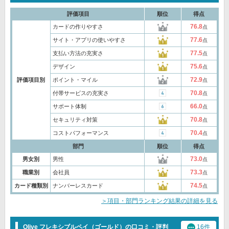
評価項目
順位
得点
76.8
カードの作りやすさ
点
77.6
サイト・アプリの使いやすさ
点
77.5
支払い方法の充実さ
点
75.6
デザイン
点
72.9
評価項目別
ポイント・マイル
点
70.8
付帯サービスの充実さ
点
66.0
サポート体制
点
70.8
セキュリティ対策
点
70.4
コストパフォーマンス
点
部門
順位
得点
73.0
男女別
男性
点
73.3
職業別
会社員
点
74.5
カード種類別
ナンバーレスカード
点
＞項目・部門ランキング結果の詳細を見る
Olive フレキシブルペイ（ゴールド）の口コミ・評判
16件