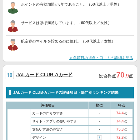
ポイントの有効期限が3年であること。（60代以上／男性）
サービスはほぼ満足しています。（60代以上／女性）
航空券のマイルを貯めるのに便利。（60代以上／女性）
＞各項目の得点・口コミの詳細を見る
70
JALカード CLUB-Aカード
.9
総合得点
点
JALカード CLUB-Aカードの評価項目・部門別ランキング結果
評価項目
順位
得点
74.4
カードの作りやすさ
‐
点
74.4
サイト・アプリの使いやすさ
‐
点
75.3
支払い方法の充実さ
‐
点
72.8
デザイン
点