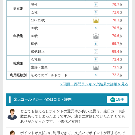
70.7
男性
点
男女別
72.0
女性
点
78.3
10・20代
点
70.5
30代
点
70.6
年代別
40代
点
69.7
50代
点
69.4
60代以上
点
71.4
会社員
点
職業別
71.5
主婦・主夫
点
72.2
利用経験別
初めてのゴールドカード
点
＞項目・部門ランキング結果の詳細を見る
楽天ゴールドカードの口コミ・評判
18件
どこでも使えるしポイントの還元率が良いと思う。先日カード詐
欺にあってしまったようてすが、適切に対処していただきとても
ありがたかったです。（40代／女性）
ポイントが支払いに利用できて、支払いでポイントが貯まるので