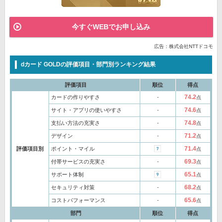
今すぐWEBでお申し込み
広告：株式会社NTTドコモ
dカード GOLDの評価項目・部門別ランキング結果
評価項目
順位
得点
74.2
カードの作りやすさ
‐
点
74.6
サイト・アプリの使いやすさ
‐
点
74.8
支払い方法の充実さ
‐
点
71.2
デザイン
‐
点
71.4
評価項目別
ポイント・マイル
点
69.3
付帯サービスの充実さ
‐
点
65.1
サポート体制
点
68.2
セキュリティ対策
‐
点
65.6
コストパフォーマンス
‐
点
部門
順位
得点