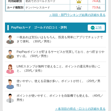
74.8
利用経験別
初めてのゴールドカード
点
73.9
カード種類別
ナンバーレスカード
点
＞項目・部門ランキング結果の詳細を見る
PayPayカード ゴールドの口コミ・評判
17件
一枚あれば支払いはもちろん、投資も簡単にアプリでチェックで
きて便利。（30代／男性）
PayPayポイントが貯まるサービスが充実しており、かつ貯まりや
すい点。（50代／男性）
LINEスタンプが無料で使えること。ポイントの還元率が高いこ
と。（20代／女性）
使いやすい。使える店舗が多い。ポイントが付く。（20代／男
性）
ポイントが使いやすく、ポイントを自販機でも使える。（40代／
男性）
＞各項目の得点・口コミの詳細を見る