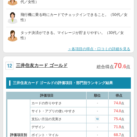
代／女性）
飛行機に乗る時にカードでチェックインできること。（50代／女
性）
タッチ決済ができる。マイレージが貯まりやすい。（30代／女
性）
＞各項目の得点・口コミの詳細を見る
70
三井住友カード ゴールド
.6
総合得点
点
三井住友カード ゴールドの評価項目・部門別ランキング結果
評価項目
順位
得点
74.0
カードの作りやすさ
‐
点
74.0
サイト・アプリの使いやすさ
‐
点
75.4
支払い方法の充実さ
点
71.9
デザイン
‐
点
68.7
評価項目別
ポイント・マイル
‐
点