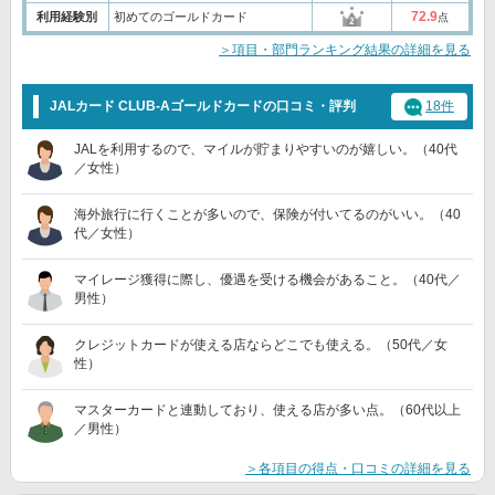
72.9
利用経験別
初めてのゴールドカード
点
＞項目・部門ランキング結果の詳細を見る
JALカード CLUB-Aゴールドカードの口コミ・評判
18件
JALを利用するので、マイルが貯まりやすいのが嬉しい。（40代
／女性）
海外旅行に行くことが多いので、保険が付いてるのがいい。（40
代／女性）
マイレージ獲得に際し、優遇を受ける機会があること。（40代／
男性）
クレジットカードが使える店ならどこでも使える。（50代／女
性）
マスターカードと連動しており、使える店が多い点。（60代以上
／男性）
＞各項目の得点・口コミの詳細を見る