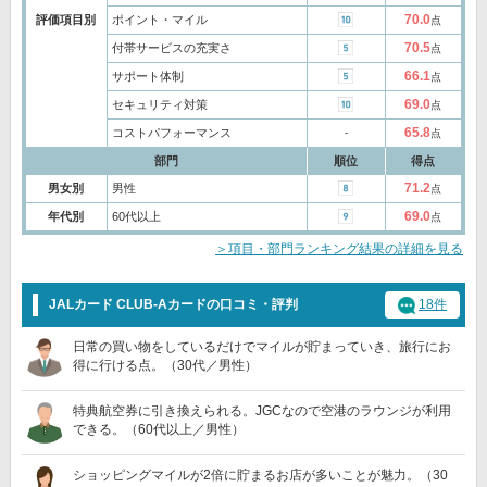
70.0
評価項目別
ポイント・マイル
点
70.5
付帯サービスの充実さ
点
66.1
サポート体制
点
69.0
セキュリティ対策
点
65.8
コストパフォーマンス
‐
点
部門
順位
得点
71.2
男女別
男性
点
69.0
年代別
60代以上
点
＞項目・部門ランキング結果の詳細を見る
JALカード CLUB-Aカードの口コミ・評判
18件
日常の買い物をしているだけでマイルが貯まっていき、旅行にお
得に行ける点。（30代／男性）
特典航空券に引き換えられる。JGCなので空港のラウンジが利用
できる。（60代以上／男性）
ショッピングマイルが2倍に貯まるお店が多いことが魅力。（30