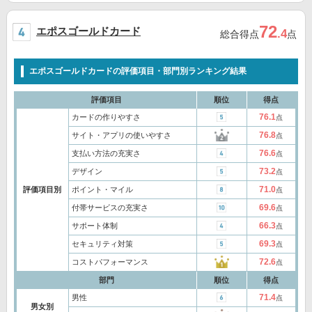
72
エポスゴールドカード
.4
総合得点
点
エポスゴールドカードの評価項目・部門別ランキング結果
評価項目
順位
得点
76.1
カードの作りやすさ
点
76.8
サイト・アプリの使いやすさ
点
76.6
支払い方法の充実さ
点
73.2
デザイン
点
71.0
評価項目別
ポイント・マイル
点
69.6
付帯サービスの充実さ
点
66.3
サポート体制
点
69.3
セキュリティ対策
点
72.6
コストパフォーマンス
点
部門
順位
得点
71.4
男性
点
男女別