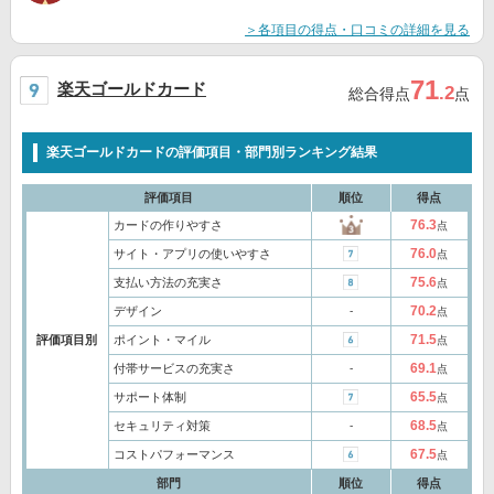
＞各項目の得点・口コミの詳細を見る
71
楽天ゴールドカード
.2
総合得点
点
楽天ゴールドカードの評価項目・部門別ランキング結果
評価項目
順位
得点
76.3
カードの作りやすさ
点
76.0
サイト・アプリの使いやすさ
点
75.6
支払い方法の充実さ
点
70.2
デザイン
‐
点
71.5
評価項目別
ポイント・マイル
点
69.1
付帯サービスの充実さ
‐
点
65.5
サポート体制
点
68.5
セキュリティ対策
‐
点
67.5
コストパフォーマンス
点
部門
順位
得点