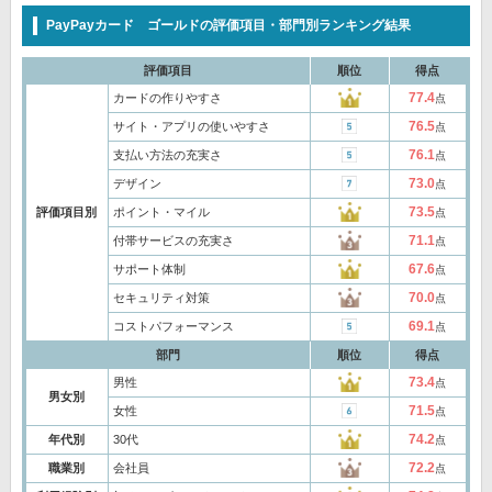
PayPayカード ゴールドの評価項目・部門別ランキング結果
評価項目
順位
得点
77.4
カードの作りやすさ
点
76.5
サイト・アプリの使いやすさ
点
76.1
支払い方法の充実さ
点
73.0
デザイン
点
73.5
評価項目別
ポイント・マイル
点
71.1
付帯サービスの充実さ
点
67.6
サポート体制
点
70.0
セキュリティ対策
点
69.1
コストパフォーマンス
点
部門
順位
得点
73.4
男性
点
男女別
71.5
女性
点
74.2
年代別
30代
点
72.2
職業別
会社員
点