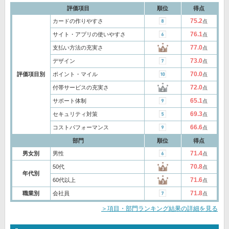
評価項目
順位
得点
75.2
カードの作りやすさ
点
76.1
サイト・アプリの使いやすさ
点
77.0
支払い方法の充実さ
点
73.0
デザイン
点
70.0
評価項目別
ポイント・マイル
点
72.0
付帯サービスの充実さ
点
65.1
サポート体制
点
69.3
セキュリティ対策
点
66.6
コストパフォーマンス
点
部門
順位
得点
71.4
男女別
男性
点
70.8
50代
点
年代別
71.6
60代以上
点
71.8
職業別
会社員
点
＞項目・部門ランキング結果の詳細を見る