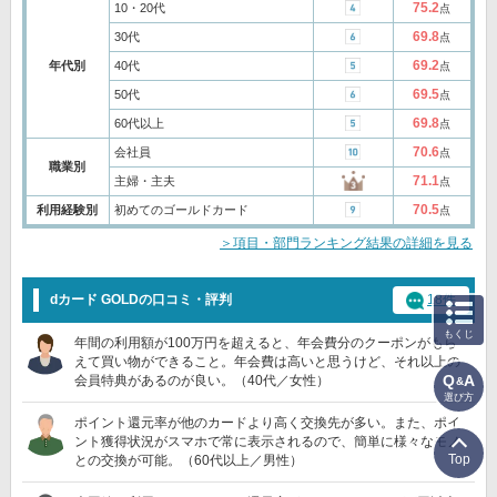
75.2
10・20代
点
69.8
30代
点
69.2
年代別
40代
点
69.5
50代
点
69.8
60代以上
点
70.6
会社員
点
職業別
71.1
主婦・主夫
点
70.5
利用経験別
初めてのゴールドカード
点
＞項目・部門ランキング結果の詳細を見る
dカード GOLDの口コミ・評判
18件
もくじ
年間の利用額が100万円を超えると、年会費分のクーポンがもら
えて買い物ができること。年会費は高いと思うけど、それ以上の
Q
A
会員特典があるのが良い。（40代／女性）
&
選び方
ポイント還元率が他のカードより高く交換先が多い。また、ポイ
ント獲得状況がスマホで常に表示されるので、簡単に様々なモノ
Top
との交換が可能。（60代以上／男性）