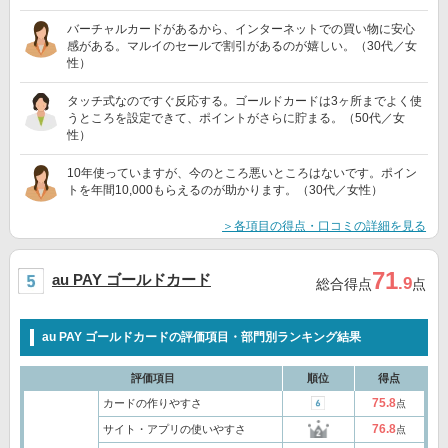
バーチャルカードがあるから、インターネットでの買い物に安心
感がある。マルイのセールで割引があるのが嬉しい。（30代／女
性）
タッチ式なのですぐ反応する。ゴールドカードは3ヶ所までよく使
うところを設定できて、ポイントがさらに貯まる。（50代／女
性）
10年使っていますが、今のところ悪いところはないです。ポイン
トを年間10,000もらえるのが助かります。（30代／女性）
＞各項目の得点・口コミの詳細を見る
71
au PAY ゴールドカード
.9
総合得点
点
au PAY ゴールドカードの評価項目・部門別ランキング結果
評価項目
順位
得点
75.8
カードの作りやすさ
点
76.8
サイト・アプリの使いやすさ
点